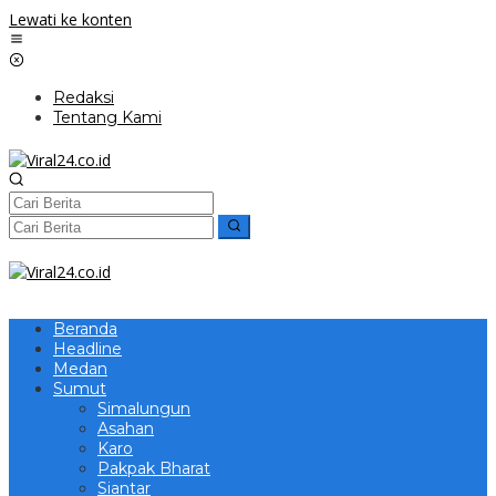
Lewati ke konten
Redaksi
Tentang Kami
Beranda
Headline
Medan
Sumut
Simalungun
Asahan
Karo
Pakpak Bharat
Siantar