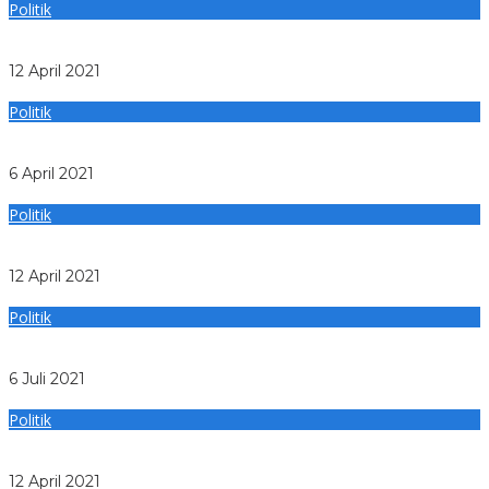
Politik
Pansus LKPj DPRD Medan Pertanyakan Sewa Ruko Rp 60
Juta, Setor ke Kas Daerah Rp 1 Juta
12 April 2021
Politik
Rapat Pansus LKPJ, DPRD Medan Minta Disdukcapil
Sosialisasi Layanan Adminduk
6 April 2021
Politik
Pungli Masih Marak, Ketua Pansus LKPJ DPRD Medan
‘SKAK’ Inspektorat
12 April 2021
Politik
Pansus LKPJ DPRD Desak Cairkan Bantuan Non Sertifikasi
Guru Honor di Medan
6 Juli 2021
Politik
Pansus LKPJ DPRD Medan: Hidupkan Arena The Kitchen
Asia Jadi Daya Tarik Wisatawan Lokal
12 April 2021