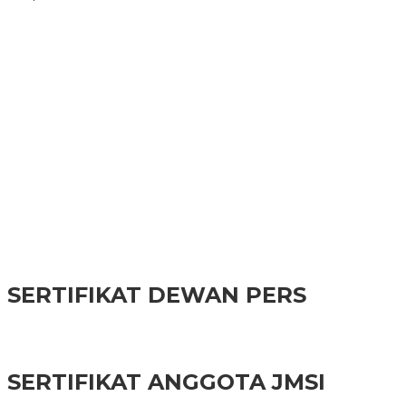
Jelang HUT Ke-81 RI, Warga Medan Berburu Aksesori
Kemerdekaan di Toko Acai
LBH TOHO TNR Dampingi Hadiaman Loy, Desak
Penanganan Profesional
LLDikti Siap Usut Dugaan Pemotongan Honor Ratusan
Dosen UNPAB, Tunggu Laporan Resmi
OJK Perkuat Organisasi, Hernawan Bekti Sasongko Lantik
Dua Pejabat Stategis
OJK Perkuat Sinergi Berantas Scam dan Keuangan Ilegal
Lewat Satgas PASTI
SERTIFIKAT DEWAN PERS
SERTIFIKAT ANGGOTA JMSI