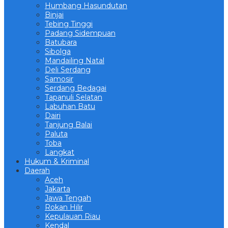
Humbang Hasundutan
Binjai
Tebing Tinggi
Padang Sidempuan
Batubara
Sibolga
Mandailing Natal
Deli Serdang
Samosir
Serdang Bedagai
Tapanuli Selatan
Labuhan Batu
Dairi
Tanjung Balai
Paluta
Toba
Langkat
Hukum & Kriminal
Daerah
Aceh
Jakarta
Jawa Tengah
Rokan Hilir
Kepulauan Riau
Kendal