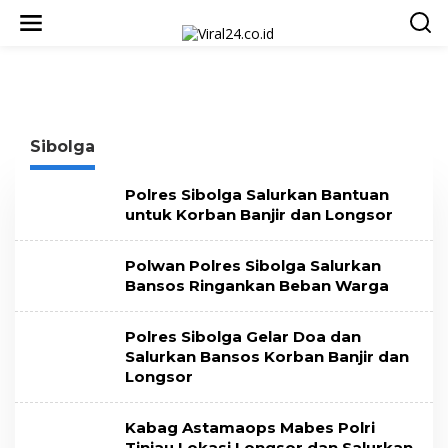
L
e
w
a
t
i
k
e
Sibolga
k
o
n
Polres Sibolga Salurkan Bantuan
t
untuk Korban Banjir dan Longsor
e
n
Polwan Polres Sibolga Salurkan
Bansos Ringankan Beban Warga
Polres Sibolga Gelar Doa dan
Salurkan Bansos Korban Banjir dan
Longsor
Kabag Astamaops Mabes Polri
Tinjau Lokasi Longsor dan Salurkan