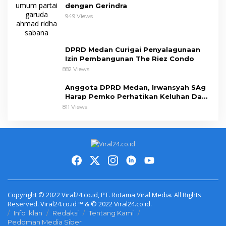
dengan Gerindra
949 Views
DPRD Medan Curigai Penyalagunaan
Izin Pembangunan The Riez Condo
882 Views
Anggota DPRD Medan, Irwansyah SAg
Harap Pemko Perhatikan Keluhan Dapil
III
811 Views
Copyright © 2022 Viral24.co.id, PT. Rotama Viral Media. All Rights
Reserved. Viral24.co.id ™ & © 2022 Viral24.co.id.
Info Iklan
Redaksi
Tentang Kami
Pedoman Media Siber