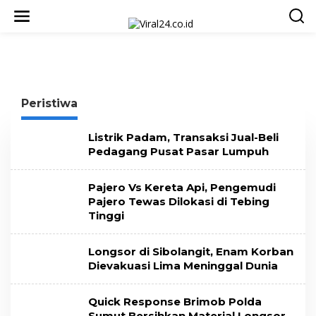
L
e
w
a
t
i
k
e
Peristiwa
k
o
n
Listrik Padam, Transaksi Jual-Beli
t
Pedagang Pusat Pasar Lumpuh
e
n
Pajero Vs Kereta Api, Pengemudi
Pajero Tewas Dilokasi di Tebing
Tinggi
Longsor di Sibolangit, Enam Korban
Dievakuasi Lima Meninggal Dunia
Quick Response Brimob Polda
Sumut Bersihkan Material Longsor