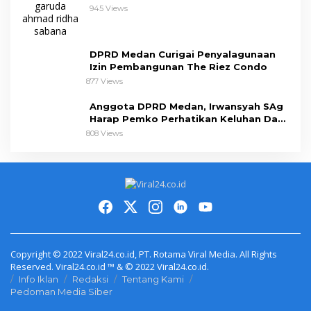
945 Views
DPRD Medan Curigai Penyalagunaan
Izin Pembangunan The Riez Condo
877 Views
Anggota DPRD Medan, Irwansyah SAg
Harap Pemko Perhatikan Keluhan Dapil
III
808 Views
Copyright © 2022 Viral24.co.id, PT. Rotama Viral Media. All Rights
Reserved. Viral24.co.id ™ & © 2022 Viral24.co.id.
Info Iklan
Redaksi
Tentang Kami
Pedoman Media Siber