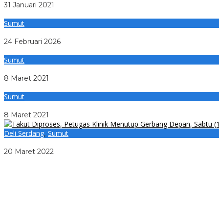
31 Januari 2021
Sumut
Kejati Sumut Tahan 3 Kepala KSOP Belawan Tersangka Korup
24 Februari 2026
Sumut
27 Rumah di Kecamatan Parmonangan Diterpa Bencana Huja
8 Maret 2021
Sumut
Angin Puting Beliung Merusak 22 Rumah di Kecamatan Tarut
8 Maret 2021
Deli Serdang
,
Sumut
Pengawas Klinik Ganesha II Mengusir Keluarga Pasien, Apa 
20 Maret 2022
LLDikti Siap Usut Dugaan Pemotongan Honor Ratusan Dose
OJK Perkuat Organisasi, Hernawan Bekti Sasongko Lantik Dua 
OJK Perkuat Sinergi Berantas Scam dan Keuangan Ilegal Lewa