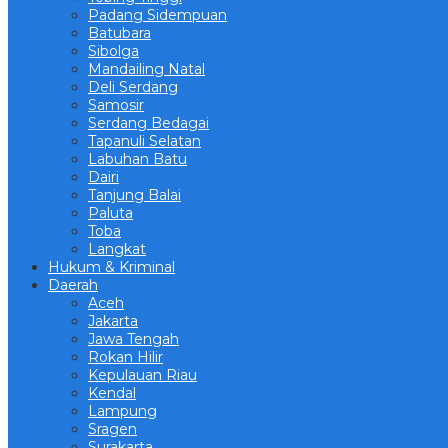
Padang Sidempuan
Batubara
Sibolga
Mandailing Natal
Deli Serdang
Samosir
Serdang Bedagai
Tapanuli Selatan
Labuhan Batu
Dairi
Tanjung Balai
Paluta
Toba
Langkat
Hukum & Kriminal
Daerah
Aceh
Jakarta
Jawa Tengah
Rokan Hilir
Kepulauan Riau
Kendal
Lampung
Sragen
Surakarta