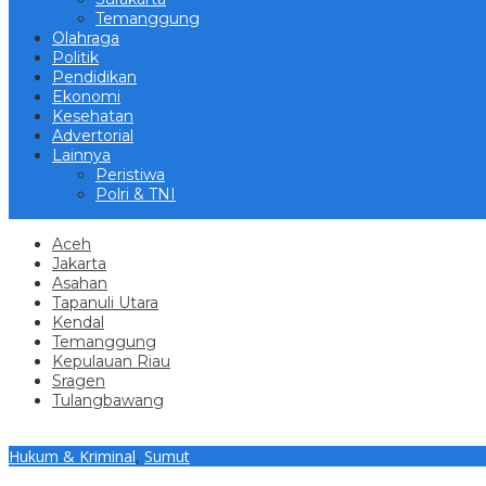
Temanggung
Olahraga
Politik
Pendidikan
Ekonomi
Kesehatan
Advertorial
Lainnya
Peristiwa
Polri & TNI
Aceh
Jakarta
Asahan
Tapanuli Utara
Kendal
Temanggung
Kepulauan Riau
Sragen
Tulangbawang
Hukum & Kriminal
,
Sumut
Polres Taput Kembali Tangkap Pengedar Ganja Warga Pasar