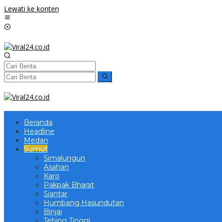
Lewati ke konten
Beranda
Headline
Medan
Sumut
Simalungun
Asahan
Karo
Pakpak Bharat
Siantar
Humbang Hasundutan
Binjai
Tebing Tinggi