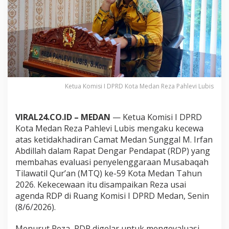
K
e
c
e
w
a
C
a
m
a
Ketua Komisi I DPRD Kota Medan Reza Pahlevi Lubis
t
S
u
VIRAL24.CO.ID – MEDAN
— Ketua Komisi I DPRD
n
Kota Medan Reza Pahlevi Lubis mengaku kecewa
g
atas ketidakhadiran Camat Medan Sunggal M. Irfan
g
a
Abdillah dalam Rapat Dengar Pendapat (RDP) yang
l
membahas evaluasi penyelenggaraan Musabaqah
M
Tilawatil Qur’an (MTQ) ke-59 Kota Medan Tahun
a
2026. Kekecewaan itu disampaikan Reza usai
n
agenda RDP di Ruang Komisi I DPRD Medan, Senin
g
k
(8/6/2026).
i
r
Menurut Reza, RDP digelar untuk mengevaluasi