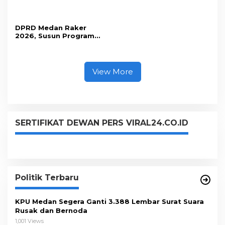
Tindak Lanjuti Aspirasi
Diperluas ke Seluruh
Masyarakat
THM
DPRD Medan Raker
2026, Susun Program
Kerja dan Penguatan
Fungsi Dewan
View More
SERTIFIKAT DEWAN PERS VIRAL24.CO.ID
Politik Terbaru
KPU Medan Segera Ganti 3.388 Lembar Surat Suara
Rusak dan Bernoda
1,001 Views