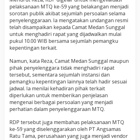
d
pelaksanaan MTQ ke-59 yang belakangan menjadi
a
sorotan publik akibat sejumlah persoalan selama
r
i
penyelenggaraan. Ia mengatakan undangan resmi
R
telah disampaikan kepada Camat Medan Sunggal
D
untuk menghadiri rapat yang dijadwalkan mulai
P
pukul 10.00 WIB bersama sejumlah pemangku
E
v
kepentingan terkait.
a
l
Namun, kata Reza, Camat Medan Sunggal maupun
u
pihak penyelenggara tidak menghadiri rapat
a
tersebut, sementara sejumlah instansi dan
s
i
pemangku kepentingan lainnya telah hadir sesuai
M
jadwal. Ia menilai kehadiran pihak terkait
T
diperlukan untuk memberikan penjelasan
Q
mengenai berbagai persoalan yang menjadi
perhatian dalam penyelenggaraan MTQ.
RDP tersebut juga membahas pelaksanaan MTQ
ke-59 yang diselenggarakan oleh PT Angsamas
Ratu Tama, perusahaan yang juga menjadi vendor