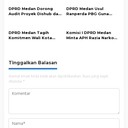
s
DPRD Medan Dorong
DPRD Medan Usul
i
Audit Proyek Dishub dan
Ranperda PBG Guna
p
Evaluasi Sistem Parkir
Permudah Perizinan
Tingkatkan PAD
o
DPRD Medan Tagih
Komisi I DPRD Medan
s
Komitmen Wali Kota
Minta APH Razia Narkoba
Tindak Lanjuti Aspirasi
Diperluas ke Seluruh
Masyarakat
THM
Tinggalkan Balasan
Alamat email Anda tidak akan dipublikasikan.
Ruas yang wajib
ditandai
*