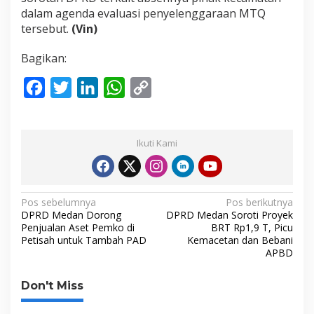
dalam agenda evaluasi penyelenggaraan MTQ
tersebut.
(Vin)
Bagikan:
F
T
L
W
C
a
w
i
h
o
c
i
n
a
p
Ikuti Kami
e
t
k
t
y
b
t
e
s
L
o
e
d
A
i
N
Pos sebelumnya
Pos berikutnya
o
r
I
p
n
DPRD Medan Dorong
DPRD Medan Soroti Proyek
a
Penjualan Aset Pemko di
BRT Rp1,9 T, Picu
k
n
p
k
Petisah untuk Tambah PAD
Kemacetan dan Bebani
v
APBD
i
g
Don't Miss
a