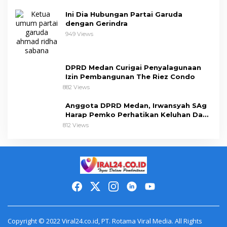
Ini Dia Hubungan Partai Garuda
dengan Gerindra
949 Views
DPRD Medan Curigai Penyalagunaan
Izin Pembangunan The Riez Condo
882 Views
Anggota DPRD Medan, Irwansyah SAg
Harap Pemko Perhatikan Keluhan Dapil
III
812 Views
Copyright © 2022 Viral24.co.id, PT. Rotama Viral Media. All Rights