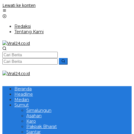
Lewati ke konten
Redaksi
Tentang Kami
Beranda
Headline
Medan
Sumut
Simalungun
Asahan
Karo
Pakpak Bharat
Siantar