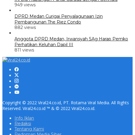
949 views
DPRD Medan Curigai Penyalagunaan Izin
Pembangunan The Riez Condo
882 views
Anggota DPRD Medan, Irwansyah SAg Harap Pemko
Perhatikan Keluhan Dapil III
811 views
Copyright © 2022 Viral24.co.id, PT. Rotama Viral Media. All Rights
Reserved. Viral24.co.id ™ & © 2022 Viral24.co.id.
Info Iklan
Redaksi
Tentang Kami
Pedoman Media Siber