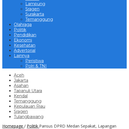
Lampung
Sragen
Surakarta
Temanggung
Olahraga
Politik
Pendidikan
Ekonomi
Kesehatan
Advertorial
Lainnya
Peristiwa
Polri & TNI
Aceh
Jakarta
Asahan
Tapanuli Utara
Kendal
Temanggung
Kepulauan Riau
Sragen
Tulangbawang
Homepage
/
Politik
Pansus DPRD Medan Sepakat, Lapangan