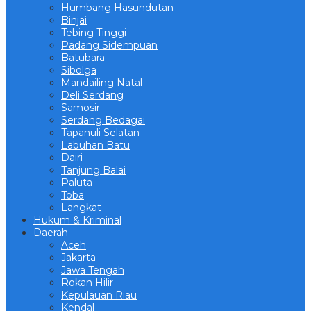
Humbang Hasundutan
Binjai
Tebing Tinggi
Padang Sidempuan
Batubara
Sibolga
Mandailing Natal
Deli Serdang
Samosir
Serdang Bedagai
Tapanuli Selatan
Labuhan Batu
Dairi
Tanjung Balai
Paluta
Toba
Langkat
Hukum & Kriminal
Daerah
Aceh
Jakarta
Jawa Tengah
Rokan Hilir
Kepulauan Riau
Kendal