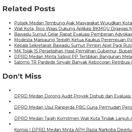
Related Posts
Polsek Medan Tembung Ajak Masyarakat Wujudkan Kot
Wali Kota, Rico Waas Dukung Aplikasi BKMQU Digagas
Bawaslu Sumut Gelar Rapat Evaluasi Pemberian Advok
Modesta Marpaung Terpilih Ketua Kaukus Perempuan P
Kepala Sekretariat Bawaslu Sumut Pimpin Apel Pagi Rut
MK Tolak 15 Perselisihan Hasil Pemilihan Gubernur, Bupat
DPRD Medan Minta Satpol PP Tertibkan Bangunan Melan
Salomo TR Pardede Sinyalir Banyak Kebocoran Retribusi
Don't Miss
DPRD Medan Dorong Audit Proyek Dishub dan Evaluasi S
DPRD Medan Usul Ranperda PBG Guna Permudah Periz
DPRD Medan Tagih Komitmen Wali Kota Tindak Lanjuti A
Komisi I DPRD Medan Minta APH Razia Narkoba Diperlu