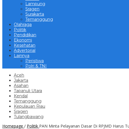
Lampung
Sragen
Surakarta
Temanggung
Olahraga
Politik
Pendidikan
Ekonomi
Kesehatan
Advertorial
Lainnya
Peristiwa
Polri & TNI
Aceh
Jakarta
Asahan
Tapanuli Utara
Kendal
Temanggung
Kepulauan Riau
Sragen
Tulangbawang
Homepage
/
Politik
PAN Minta Pelayanan Dasar Di RPJMD Harus T