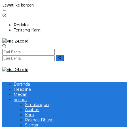
Lewati ke konten
Redaksi
Tentang Kami
Beranda
Headline
Medan
Sumut
Simalungun
Asahan
Karo
Pakpak Bharat
Siantar