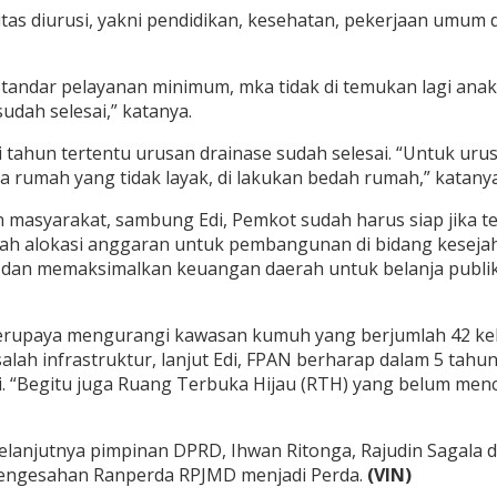
itas diurusi, yakni pendidikan, kesehatan, pekerjaan umu
standar pelayanan minimum, mka tidak di temukan lagi ana
udah selesai,” katanya.
i tahun tertentu urusan drainase sudah selesai. “Untuk 
rumah yang tidak layak, di lakukan bedah rumah,” katanya
asyarakat, sambung Edi, Pemkot sudah harus siap jika te
ah alokasi anggaran untuk pembangunan di bidang keseja
n memaksimalkan keuangan daerah untuk belanja publik 
rupaya mengurangi kawasan kumuh yang berjumlah 42 kelu
alah infrastruktur, lanjut Edi, FPAN berharap dalam 5 tah
gi. “Begitu juga Ruang Terbuka Hijau (RTH) yang belum m
elanjutnya pimpinan DPRD, Ihwan Ritonga, Rajudin Sagala
pengesahan Ranperda RPJMD menjadi Perda.
(VIN)