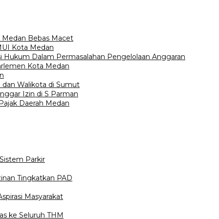
a Medan Bebas Macet
 MUI Kota Medan
asi Hukum Dalam Permasalahan Pengelolaan Anggaran
arlemen Kota Medan
in
i dan Walikota di Sumut
ggar Izin di S Parman
 Pajak Daerah Medan
istem Parkir
inan Tingkatkan PAD
spirasi Masyarakat
as ke Seluruh THM