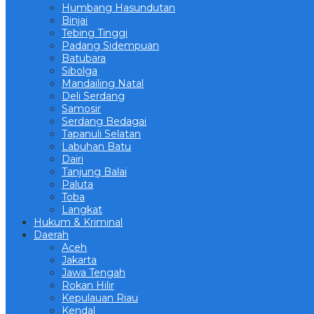
Humbang Hasundutan
Binjai
Tebing Tinggi
Padang Sidempuan
Batubara
Sibolga
Mandailing Natal
Deli Serdang
Samosir
Serdang Bedagai
Tapanuli Selatan
Labuhan Batu
Dairi
Tanjung Balai
Paluta
Toba
Langkat
Hukum & Kriminal
Daerah
Aceh
Jakarta
Jawa Tengah
Rokan Hilir
Kepulauan Riau
Kendal