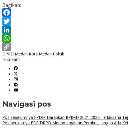
Bagikan:
Facebook
Twitter
LinkedIn
WhatsApp
DPRD Medan
Kota Medan
Politik
Copy
Ikuti Kami
Link
Navigasi pos
Pos sebelumnya
FPDIP Harapkan RPJMD 2021-2026 Terlaksana Te
Pos berikutnya
FPG DRPD Medan Ingatkan Pemkot, Jangan Ada K