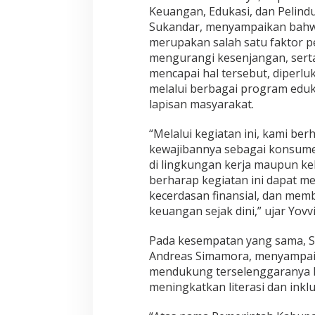
n
Keuangan, Edukasi, dan Pelind
A
Sukandar, menyampaikan bahwa 
S
merupakan salah satu faktor
N
d
mengurangi kesenjangan, sert
a
mencapai hal tersebut, diperl
n
melalui berbagai program eduk
P
lapisan masyarakat.
e
l
a
“Melalui kegiatan ini, kami b
j
kewajibannya sebagai konsume
a
di lingkungan kerja maupun kel
r
berharap kegiatan ini dapat
d
i
kecerdasan finansial, dan mem
S
keuangan sejak dini,” ujar Yovvi
i
m
Pada kesempatan yang sama, S
a
Andreas Simamora, menyampaik
l
u
mendukung terselenggaranya ke
n
meningkatkan literasi dan ink
g
u