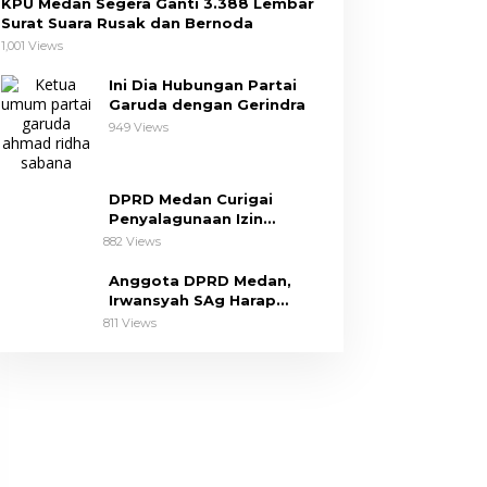
KPU Medan Segera Ganti 3.388 Lembar
Surat Suara Rusak dan Bernoda
1,001 Views
Ini Dia Hubungan Partai
Garuda dengan Gerindra
949 Views
DPRD Medan Curigai
Penyalagunaan Izin
Pembangunan The Riez
882 Views
Condo
Anggota DPRD Medan,
Irwansyah SAg Harap
Pemko Perhatikan Keluhan
811 Views
Dapil III