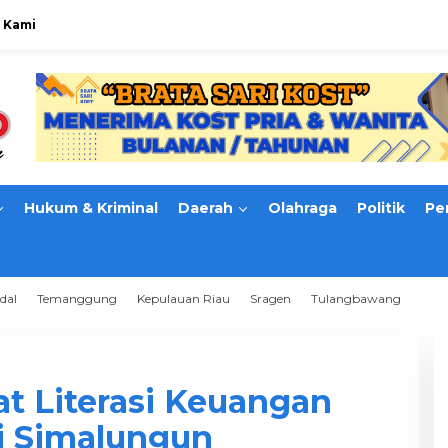
 Kami
Hukum & Kriminal
Daerah
Olahraga
Politik
Pe
dal
Temanggung
Kepulauan Riau
Sragen
Tulangbawang
t Literasi Keuangan
di Simalungun