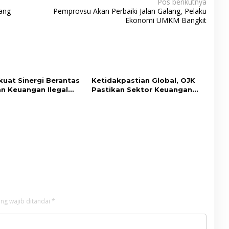
Pos berikutnya
ang
Pemprovsu Akan Perbaiki Jalan Galang, Pelaku
Ekonomi UMKM Bangkit
kuat Sinergi Berantas
Ketidakpastian Global, OJK
n Keuangan Ilegal
Pastikan Sektor Keuangan
atgas PASTI
Nasional Tetap Resilien
ng wajib ditandai
*