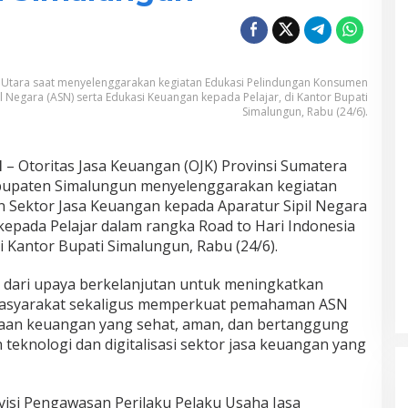
ra Utara saat menyelenggarakan kegiatan Edukasi Pelindungan Konsumen
l Negara (ASN) serta Edukasi Keuangan kepada Pelajar, di Kantor Bupati
Simalungun, Rabu (24/6).
N
– Otoritas Jasa Keuangan (OJK) Provinsi Sumatera
bupaten Simalungun menyelenggarakan kegiatan
 Sektor Jasa Keuangan kepada Aparatur Sipil Negara
kepada Pelajar dalam rangka Road to Hari Indonesia
Kantor Bupati Simalungun, Rabu (24/6).
 dari upaya berkelanjutan untuk meningkatkan
n masyarakat sekaligus memperkuat pemahaman ASN
laan keuangan yang sehat, aman, dan bertanggung
teknologi dan digitalisasi sektor jasa keuangan yang
isi Pengawasan Perilaku Pelaku Usaha Jasa