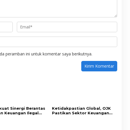
da peramban ini untuk komentar saya berikutnya.
kuat Sinergi Berantas
Ketidakpastian Global, OJK
n Keuangan Ilegal
Pastikan Sektor Keuangan
atgas PASTI
Nasional Tetap Resilien