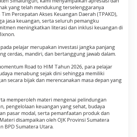
ten Simalungun, kami menyampaikan apresiasi dan
ihak yang telah mendukung terselenggaranya
da Tim Percepatan Akses Keuangan Daerah (TPAKD),
ga jasa keuangan, serta seluruh pemangku
itmen meningkatkan literasi dan inklusi keuangan di
ixnon.
epada pelajar merupakan investasi jangka panjang
g cerdas, mandiri, dan bertanggung jawab dalam.
momentum Road to HIM Tahun 2026, para pelajar
aya menabung sejak dini sehingga memiliki
n secara bijak dan merencanakan masa depan yang
erta memperoleh materi mengenai pelindungan
n, pengelolaan keuangan yang sehat, budaya
an pasar modal, serta pemanfaatan produk dan
 Materi disampaikan oleh OJK Provinsi Sumatera
dan BPD Sumatera Utara.