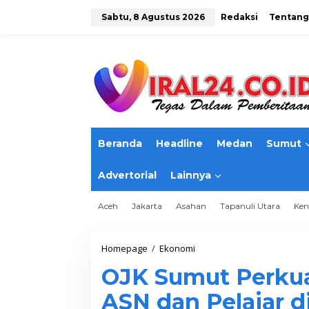
L
e
Sabtu, 8 Agustus 2026
Redaksi
Tentang
w
a
t
i
k
e
k
o
n
t
Beranda
Headline
Medan
Sumut
e
n
Advertorial
Lainnya
Aceh
Jakarta
Asahan
Tapanuli Utara
Ken
Homepage
/
Ekonomi
O
J
OJK Sumut Perkua
K
S
ASN dan Pelajar 
u