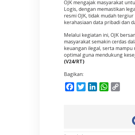
OJK mengajak masyarakat untuk
Logis, dengan memastikan lega
resmi OJK, tidak mudah tergiur 
kerahasiaan data pribadi dan 
Melalui kegiatan ini, OJK ber
masyarakat semakin cerdas dala
keuangan ilegal, serta mampu
optimal guna mendukung kese
(V24/RT)
Bagikan:
F
T
L
W
C
a
w
i
h
o
c
i
n
a
p
e
t
k
t
y
b
t
e
s
L
o
e
d
A
i