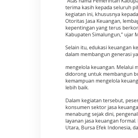
“Atas nama Pemerintah Kabupa
n
terima kasih kepada seluruh p
kegiatan ini, khususnya kepa
Otoritas Jasa Keuangan, lemba
kepentingan yang terus berkom
Kabupaten Simalungun,” ujar M
Selain itu, edukasi keuangan k
dalam membangun generasi yan
mengelola keuangan. Melalui 
didorong untuk membangun bud
kemampuan mengelola keuanga
lebih baik.
Dalam kegiatan tersebut, pes
konsumen sektor jasa keuanga
menabung sejak dini, pengenal
layanan jasa keuangan formal.
Utara, Bursa Efek Indonesia, 