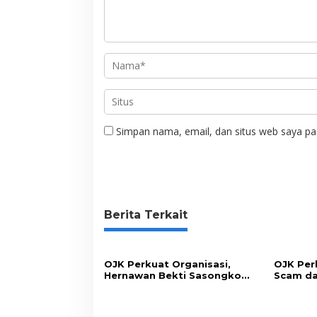
Simpan nama, email, dan situs web saya pa
Berita Terkait
OJK Perkuat Organisasi,
OJK Per
Hernawan Bekti Sasongko
Scam da
Lantik Dua Pejabat Stategis
Lewat S