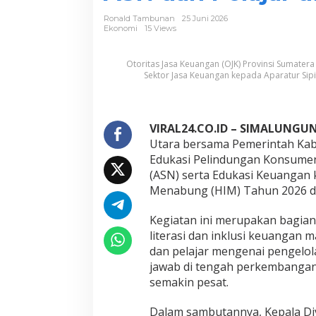
m
u
Ronald Tambunan
25 Juni 2026
t
Ekonomi
15 Views
P
e
Otoritas Jasa Keuangan (OJK) Provinsi Sumate
r
Sektor Jasa Keuangan kepada Aparatur Sipi
k
u
a
t
VIRAL24.CO.ID – SIMALUNGU
L
i
Utara bersama Pemerintah Ka
t
Edukasi Pelindungan Konsumen
e
(ASN) serta Edukasi Keuangan 
r
Menabung (HIM) Tahun 2026 di 
a
s
i
Kegiatan ini merupakan bagian
K
literasi dan inklusi keuanga
e
dan pelajar mengenai pengelo
u
jawab di tengah perkembangan 
a
semakin pesat.
n
g
a
Dalam sambutannya, Kepala Div