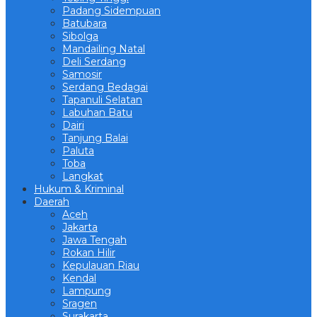
Padang Sidempuan
Batubara
Sibolga
Mandailing Natal
Deli Serdang
Samosir
Serdang Bedagai
Tapanuli Selatan
Labuhan Batu
Dairi
Tanjung Balai
Paluta
Toba
Langkat
Hukum & Kriminal
Daerah
Aceh
Jakarta
Jawa Tengah
Rokan Hilir
Kepulauan Riau
Kendal
Lampung
Sragen
Surakarta