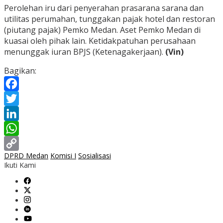
Perolehan iru dari penyerahan prasarana sarana dan
utilitas perumahan, tunggakan pajak hotel dan restoran
(piutang pajak) Pemko Medan. Aset Pemko Medan di
kuasai oleh pihak lain. Ketidakpatuhan perusahaan
menunggak iuran BPJS (Ketenagakerjaan).
(Vin)
Bagikan:
Facebook
Twitter
LinkedIn
WhatsApp
DPRD Medan
Komisi I
Sosialisasi
Copy
Ikuti Kami
Link