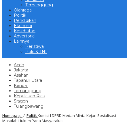
Temanggung
Olahraga
Politik
Pendidikan
Ekonomi
Kesehatan
Advertorial
Lainnya
Peristiwa
Polri & TNI
Aceh
Jakarta
Asahan
Tapanuli Utara
Kendal
Temanggung
Kepulauan Riau
Sragen
Tulangbawang
Homepage
/
Politik
Komisi I DPRD Medan Minta Kejari Sosialisasi
Masalah Hukum Pada Masyarakat