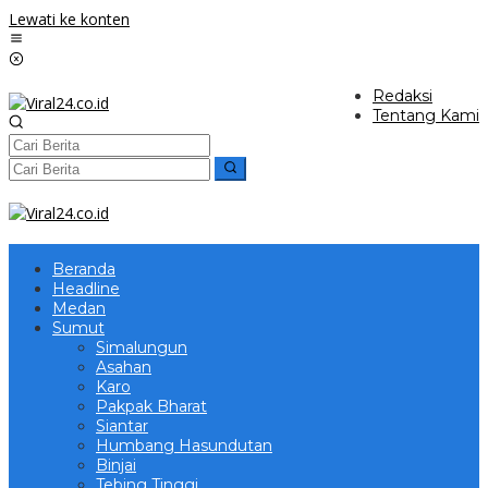
Lewati ke konten
Redaksi
Tentang Kami
Beranda
Headline
Medan
Sumut
Simalungun
Asahan
Karo
Pakpak Bharat
Siantar
Humbang Hasundutan
Binjai
Tebing Tinggi