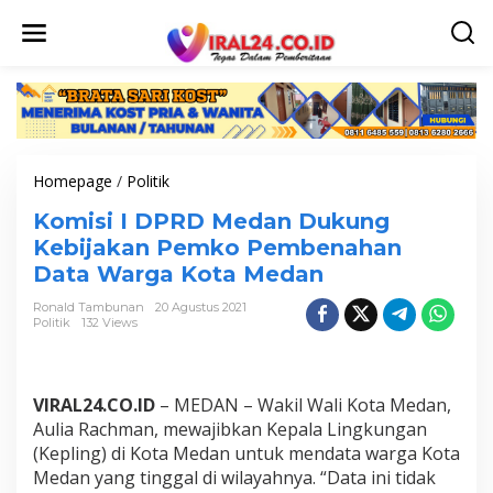
L
e
w
a
t
i
k
e
k
Homepage
/
Politik
K
o
o
n
Komisi I DPRD Medan Dukung
m
t
i
Kebijakan Pemko Pembenahan
e
s
n
Data Warga Kota Medan
i
I
Ronald Tambunan
20 Agustus 2021
D
Politik
132 Views
P
R
D
M
VIRAL24.CO.ID
– MEDAN – Wakil Wali Kota Medan,
e
Aulia Rachman, mewajibkan Kepala Lingkungan
d
(Kepling) di Kota Medan untuk mendata warga Kota
a
Medan yang tinggal di wilayahnya. “Data ini tidak
n