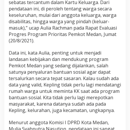
D
sebatas tercantum dalam Kartu Keluarga. Dari
u
pendataan ini, di peroleh tentang warga secara
k
keseluruhan, mulai dari anggota keluarga, warga
u
disabilitas, hingga warga yang pindah (keluar-
n
masuk),” ucap Aulia Rachman pada Rapat Evaluasi
g
K
Progres Program Prioritas Pemkot Medan, Jumat
e
(20/8/2021).
b
i
Data ini, kata Aulia, penting untuk menjadi
j
landasan kebijakan dan mendukung program
a
k
Pemkot Medan yang sedang dijalankan, salah
a
satunya penyaluran bantuan sosial agar dapat
n
tersalurkan secara tepat sasaran. Kalau sudah ada
P
data yang valid, Kepling tidak perlu lagi mendatangi
e
m
rumah warga untuk meminta KK saat ada program
k
bantuan sosial. Kita tidak perlu lagi merepotkan
o
masyarakat, karena datanya sudah ada pada
P
Kepling, kelurahan, juga kecamatan, ungkapnya.
e
m
b
Menurut anggota Komisi I DPRD Kota Medan,
e
Mulia Syahputra Nasution, pendataan ini sangat