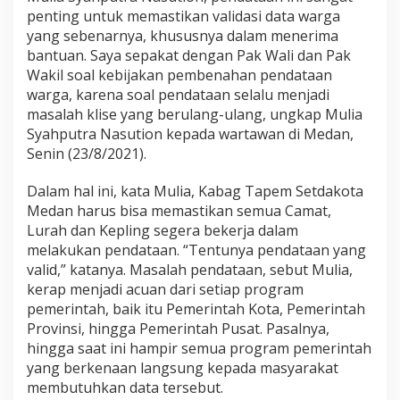
n
penting untuk memastikan validasi data warga
a
yang sebenarnya, khususnya dalam menerima
h
bantuan. Saya sepakat dengan Pak Wali dan Pak
a
n
Wakil soal kebijakan pembenahan pendataan
D
warga, karena soal pendataan selalu menjadi
a
masalah klise yang berulang-ulang, ungkap Mulia
t
Syahputra Nasution kepada wartawan di Medan,
a
W
Senin (23/8/2021).
a
r
Dalam hal ini, kata Mulia, Kabag Tapem Setdakota
g
Medan harus bisa memastikan semua Camat,
a
Lurah dan Kepling segera bekerja dalam
K
o
melakukan pendataan. “Tentunya pendataan yang
t
valid,” katanya. Masalah pendataan, sebut Mulia,
a
kerap menjadi acuan dari setiap program
M
pemerintah, baik itu Pemerintah Kota, Pemerintah
e
Provinsi, hingga Pemerintah Pusat. Pasalnya,
d
a
hingga saat ini hampir semua program pemerintah
n
yang berkenaan langsung kepada masyarakat
membutuhkan data tersebut.