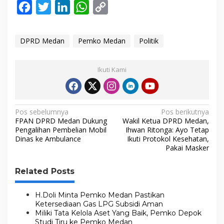
F
T
L
W
C
a
w
i
h
o
c
i
n
a
p
DPRD Medan
Pemko Medan
Politik
e
t
k
t
y
b
t
e
s
L
Ikuti Kami
o
e
d
A
i
o
r
I
p
n
N
k
n
p
k
Pos sebelumnya
Pos berikutnya
FPAN DPRD Medan Dukung
Wakil Ketua DPRD Medan,
a
Pengalihan Pembelian Mobil
Ihwan Ritonga: Ayo Tetap
Dinas ke Ambulance
Ikuti Protokol Kesehatan,
v
Pakai Masker
i
g
Related Posts
a
s
H.Doli Minta Pemko Medan Pastikan
Ketersediaan Gas LPG Subsidi Aman
i
Miliki Tata Kelola Aset Yang Baik, Pemko Depok
Studi Tiru ke Pemko Medan