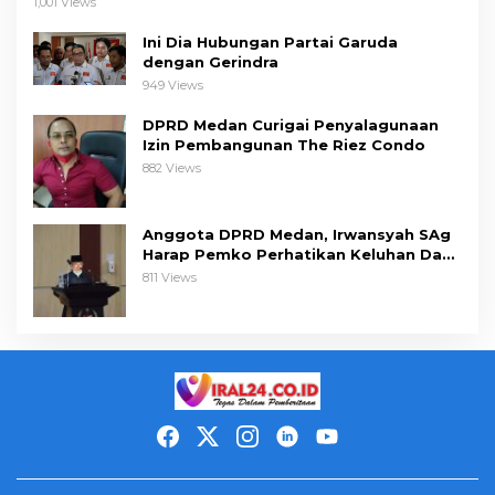
1,001 Views
Ini Dia Hubungan Partai Garuda
dengan Gerindra
949 Views
DPRD Medan Curigai Penyalagunaan
Izin Pembangunan The Riez Condo
882 Views
Anggota DPRD Medan, Irwansyah SAg
Harap Pemko Perhatikan Keluhan Dapil
III
811 Views