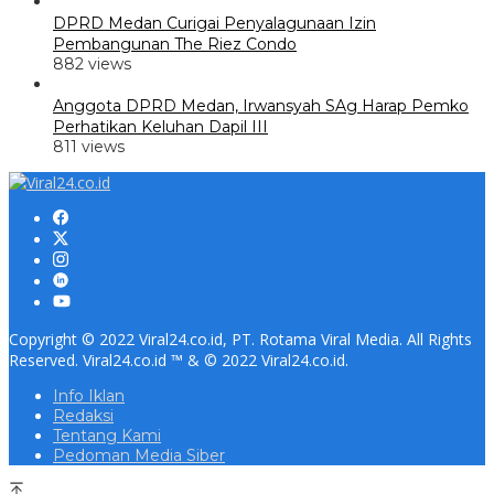
DPRD Medan Curigai Penyalagunaan Izin
Pembangunan The Riez Condo
882 views
Anggota DPRD Medan, Irwansyah SAg Harap Pemko
Perhatikan Keluhan Dapil III
811 views
Copyright © 2022 Viral24.co.id, PT. Rotama Viral Media. All Rights
Reserved. Viral24.co.id ™ & © 2022 Viral24.co.id.
Info Iklan
Redaksi
Tentang Kami
Pedoman Media Siber