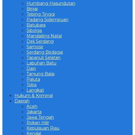
Humbang Hasundutan
Binjai
Tebing Tinggi
Padang Sidempuan
Batubara
Sibolga
Mandailing Natal
Deli Serdang
Samosir
Serdang Bedagai
Tapanuli Selatan
Labuhan Batu
Dairi
Tanjung Balai
Paluta
Toba
Langkat
Hukum & Kriminal
Daerah
Aceh
Jakarta
Jawa Tengah
Rokan Hilir
Kepulauan Riau
Kendal