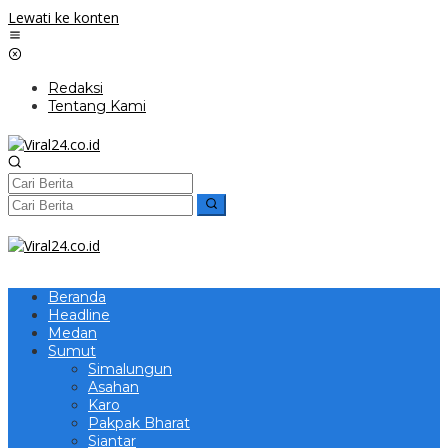
Lewati ke konten
Redaksi
Tentang Kami
Beranda
Headline
Medan
Sumut
Simalungun
Asahan
Karo
Pakpak Bharat
Siantar