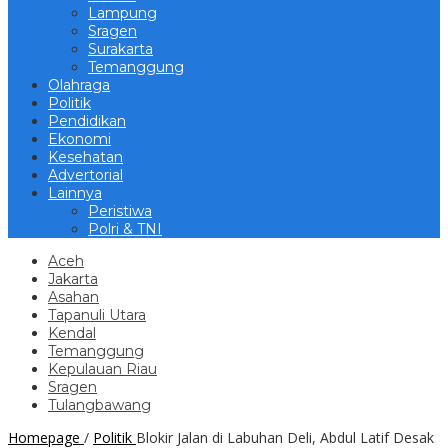
Lampung
Sragen
Surakarta
Temanggung
Olahraga
Politik
Pendidikan
Ekonomi
Kesehatan
Advertorial
Lainnya
Peristiwa
Polri & TNI
Aceh
Jakarta
Asahan
Tapanuli Utara
Kendal
Temanggung
Kepulauan Riau
Sragen
Tulangbawang
Homepage
/
Politik
Blokir Jalan di Labuhan Deli, Abdul Latif Desak