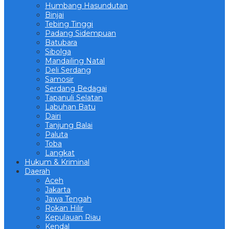
Humbang Hasundutan
Binjai
Tebing Tinggi
Padang Sidempuan
Batubara
Sibolga
Mandailing Natal
Deli Serdang
Samosir
Serdang Bedagai
Tapanuli Selatan
Labuhan Batu
Dairi
Tanjung Balai
Paluta
Toba
Langkat
Hukum & Kriminal
Daerah
Aceh
Jakarta
Jawa Tengah
Rokan Hilir
Kepulauan Riau
Kendal