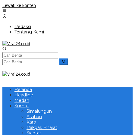
Lewati ke konten
Redaksi
Tentang Kami
Beranda
Headline
Medan
Sumut
Simalungun
Asahan
Karo
Pakpak Bharat
Siantar