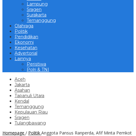
Lampung
Sragen
Surakarta
Temanggung
Olahraga
Politik
Pendidikan
Ekonomi
Kesehatan
Advertorial
Lainnya
Peristiwa
Polri & TNI
Aceh
Jakarta
Asahan
Tapanuli Utara
Kendal
Temanggung
Kepulauan Riau
Sragen
Tulangbawang
Homepage
/
Politik
Anggota Pansus Ranperda, Afif Minta Pemkot