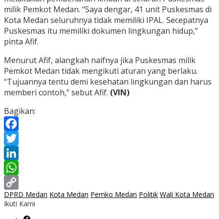
milik Pemkot Medan. “Saya dengar, 41 unit Puskesmas di
Kota Medan seluruhnya tidak memiliki IPAL. Secepatnya
Puskesmas itu memiliki dokumen lingkungan hidup,”
pinta Afif.
Menurut Afif, alangkah naifnya jika Puskesmas milik
Pemkot Medan tidak mengikuti aturan yang berlaku.
“Tujuannya tentu demi kesehatan lingkungan dan harus
memberi contoh,” sebut Afif.
(VIN)
Bagikan:
Facebook
Twitter
LinkedIn
WhatsApp
DPRD Medan
Kota Medan
Pemko Medan
Politik
Wali Kota Medan
Copy
Ikuti Kami
Link