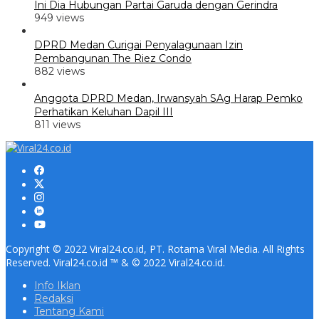
Ini Dia Hubungan Partai Garuda dengan Gerindra
949 views
DPRD Medan Curigai Penyalagunaan Izin
Pembangunan The Riez Condo
882 views
Anggota DPRD Medan, Irwansyah SAg Harap Pemko
Perhatikan Keluhan Dapil III
811 views
Copyright © 2022 Viral24.co.id, PT. Rotama Viral Media. All Rights
Reserved. Viral24.co.id ™ & © 2022 Viral24.co.id.
Info Iklan
Redaksi
Tentang Kami