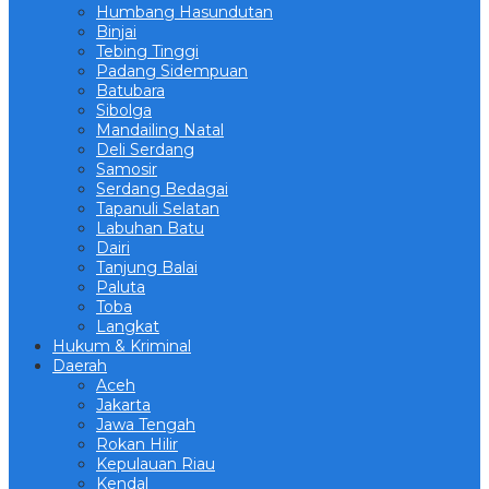
Humbang Hasundutan
Binjai
Tebing Tinggi
Padang Sidempuan
Batubara
Sibolga
Mandailing Natal
Deli Serdang
Samosir
Serdang Bedagai
Tapanuli Selatan
Labuhan Batu
Dairi
Tanjung Balai
Paluta
Toba
Langkat
Hukum & Kriminal
Daerah
Aceh
Jakarta
Jawa Tengah
Rokan Hilir
Kepulauan Riau
Kendal