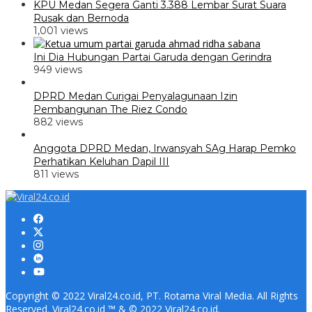
KPU Medan Segera Ganti 3.388 Lembar Surat Suara
Rusak dan Bernoda
1,001 views
Ini Dia Hubungan Partai Garuda dengan Gerindra
949 views
DPRD Medan Curigai Penyalagunaan Izin
Pembangunan The Riez Condo
882 views
Anggota DPRD Medan, Irwansyah SAg Harap Pemko
Perhatikan Keluhan Dapil III
811 views
Copyright © 2022 Viral24.co.id, PT. Rotama Viral Media. All Rights
Reserved. Viral24.co.id ™ & © 2022 Viral24.co.id.