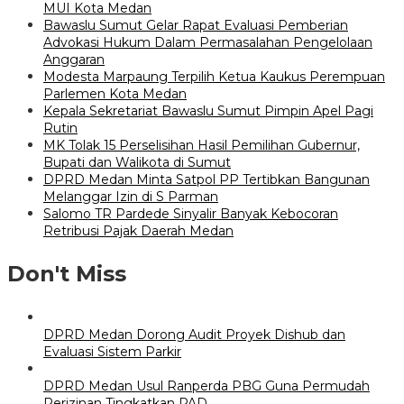
MUI Kota Medan
Bawaslu Sumut Gelar Rapat Evaluasi Pemberian
Advokasi Hukum Dalam Permasalahan Pengelolaan
Anggaran
Modesta Marpaung Terpilih Ketua Kaukus Perempuan
Parlemen Kota Medan
Kepala Sekretariat Bawaslu Sumut Pimpin Apel Pagi
Rutin
MK Tolak 15 Perselisihan Hasil Pemilihan Gubernur,
Bupati dan Walikota di Sumut
DPRD Medan Minta Satpol PP Tertibkan Bangunan
Melanggar Izin di S Parman
Salomo TR Pardede Sinyalir Banyak Kebocoran
Retribusi Pajak Daerah Medan
Don't Miss
DPRD Medan Dorong Audit Proyek Dishub dan
Evaluasi Sistem Parkir
DPRD Medan Usul Ranperda PBG Guna Permudah
Perizinan Tingkatkan PAD