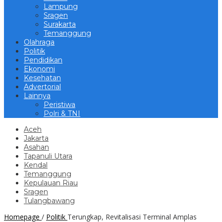
Lampung
Sragen
Surakarta
Temanggung
Olahraga
Politik
Pendidikan
Ekonomi
Kesehatan
Advertorial
Lainnya
Peristiwa
Polri & TNI
Aceh
Jakarta
Asahan
Tapanuli Utara
Kendal
Temanggung
Kepulauan Riau
Sragen
Tulangbawang
Homepage
/
Politik
Terungkap, Revitalisasi Terminal Amplas