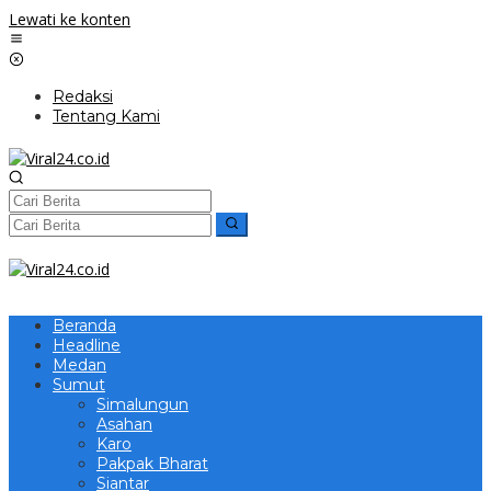
Lewati ke konten
Redaksi
Tentang Kami
Beranda
Headline
Medan
Sumut
Simalungun
Asahan
Karo
Pakpak Bharat
Siantar