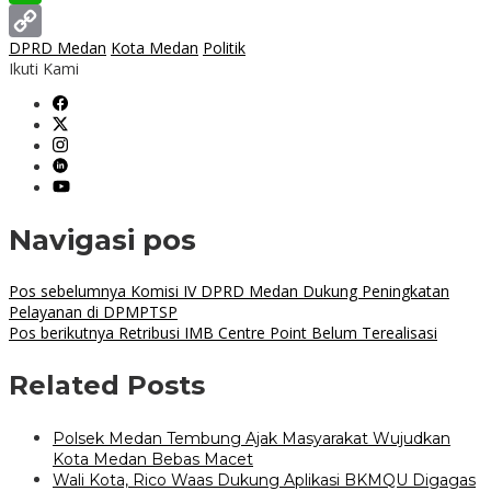
WhatsApp
DPRD Medan
Kota Medan
Politik
Copy
Ikuti Kami
Link
Navigasi pos
Pos sebelumnya
Komisi IV DPRD Medan Dukung Peningkatan
Pelayanan di DPMPTSP
Pos berikutnya
Retribusi IMB Centre Point Belum Terealisasi
Related Posts
Polsek Medan Tembung Ajak Masyarakat Wujudkan
Kota Medan Bebas Macet
Wali Kota, Rico Waas Dukung Aplikasi BKMQU Digagas