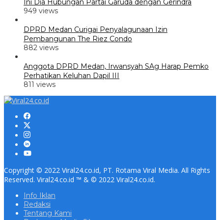
Ini Dia Hubungan Partai Garuda dengan Gerindra
949 views
DPRD Medan Curigai Penyalagunaan Izin
Pembangunan The Riez Condo
882 views
Anggota DPRD Medan, Irwansyah SAg Harap Pemko
Perhatikan Keluhan Dapil III
811 views
Copyright © 2022 Viral24.co.id, PT. Rotama Viral Media. All Rights
Reserved. Viral24.co.id ™ & © 2022 Viral24.co.id.
Info Iklan
Redaksi
Tentang Kami