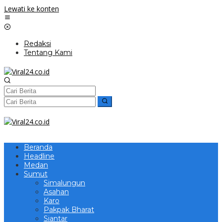
Lewati ke konten
Redaksi
Tentang Kami
Beranda
Headline
Medan
Sumut
Simalungun
Asahan
Karo
Pakpak Bharat
Siantar