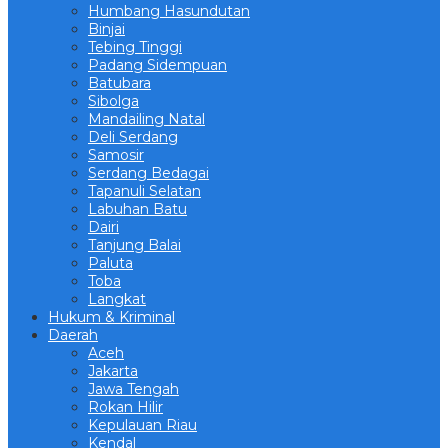
Humbang Hasundutan
Binjai
Tebing Tinggi
Padang Sidempuan
Batubara
Sibolga
Mandailing Natal
Deli Serdang
Samosir
Serdang Bedagai
Tapanuli Selatan
Labuhan Batu
Dairi
Tanjung Balai
Paluta
Toba
Langkat
Hukum & Kriminal
Daerah
Aceh
Jakarta
Jawa Tengah
Rokan Hilir
Kepulauan Riau
Kendal