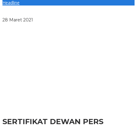
Headline
Polda Sumut Selidiki Kasus Penembakan OTK di Martubung
Tewaskan 1 Warga
28 Maret 2021
Jalan di Desa Talujusua Putus, Warga Gunakan Jalur Darurat
dari Papan Kayu
Jelang Lomba UP2K Sumut, TP PKK Asahan Bantu Poklak
Sentang
Cegah Bencana, Pemkab Taput dan Demokrat Tanam Pohon
di Tarutung
Bupati Asahan Apresiasi Prestasi Ketua OSIS SMA Panti
Budaya Kisaran
Musdes Karungan Buka Data Penyertaan Modal BUMDes
Capai Rp790,2 Juta
SERTIFIKAT DEWAN PERS