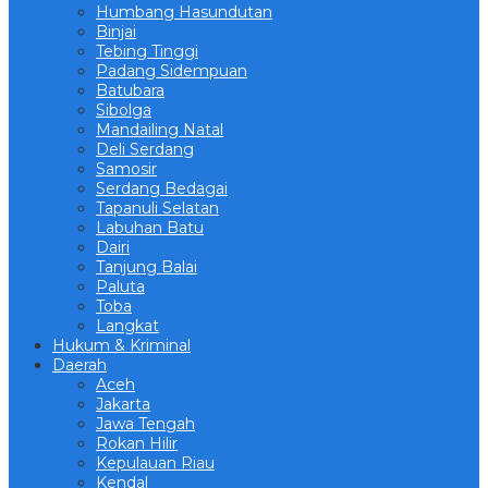
Humbang Hasundutan
Binjai
Tebing Tinggi
Padang Sidempuan
Batubara
Sibolga
Mandailing Natal
Deli Serdang
Samosir
Serdang Bedagai
Tapanuli Selatan
Labuhan Batu
Dairi
Tanjung Balai
Paluta
Toba
Langkat
Hukum & Kriminal
Daerah
Aceh
Jakarta
Jawa Tengah
Rokan Hilir
Kepulauan Riau
Kendal