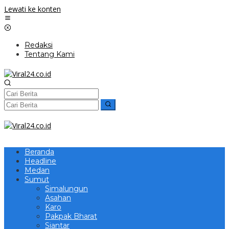
Lewati ke konten
Redaksi
Tentang Kami
Beranda
Headline
Medan
Sumut
Simalungun
Asahan
Karo
Pakpak Bharat
Siantar