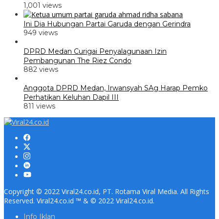
1,001 views
Ini Dia Hubungan Partai Garuda dengan Gerindra
949 views
DPRD Medan Curigai Penyalagunaan Izin
Pembangunan The Riez Condo
882 views
Anggota DPRD Medan, Irwansyah SAg Harap Pemko
Perhatikan Keluhan Dapil III
811 views
Copyright © 2022 Viral24.co.id, PT. Rotama Viral Media. All Rights
Reserved. Viral24.co.id ™ & © 2022 Viral24.co.id.
Info Iklan