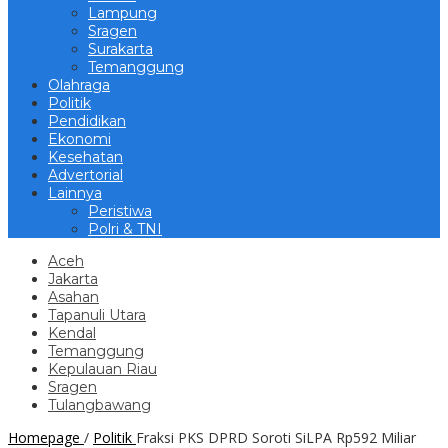
Lampung
Sragen
Surakarta
Temanggung
Olahraga
Politik
Pendidikan
Ekonomi
Kesehatan
Advertorial
Lainnya
Peristiwa
Polri & TNI
Aceh
Jakarta
Asahan
Tapanuli Utara
Kendal
Temanggung
Kepulauan Riau
Sragen
Tulangbawang
Homepage
/
Politik
Fraksi PKS DPRD Soroti SiLPA Rp592 Miliar