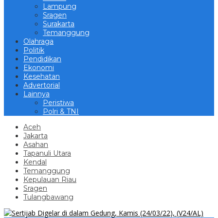
Lampung
Sragen
Surakarta
Temanggung
Olahraga
Politik
Pendidikan
Ekonomi
Kesehatan
Advertorial
Lainnya
Peristiwa
Polri & TNI
Aceh
Jakarta
Asahan
Tapanuli Utara
Kendal
Temanggung
Kepulauan Riau
Sragen
Tulangbawang