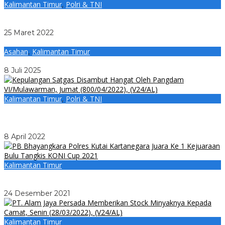
Kalimantan Timur
,
Polri & TNI
Memasuki Masa Transisi, Dandenzibang 1/VI/Mlw
Memberikan Jabatan Baru
25 Maret 2022
Asahan
,
Kalimantan Timur
Ketua TPP PKK Asahan Ikuti Puncak HKG ke-53 di Samarinda
8 Juli 2025
Kalimantan Timur
,
Polri & TNI
Pangdam VI/Mulawarman Sambut Kepulangan Prajurit
Satgas Pamtas Mobile Yonif Raider 613/Raja Alam di
Balikpapan
8 April 2022
Kalimantan Timur
PB Bhayangkara Polres Kutai Kartanegara Juara 1 Bulu
Tangkis KONI Cup 2021
24 Desember 2021
Kalimantan Timur