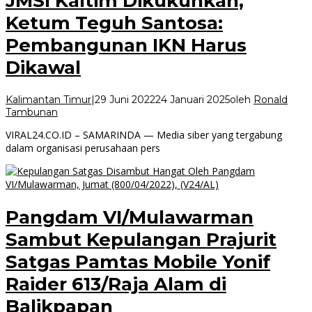
JMSI Kaltim Dikukuhkan,
Ketum Teguh Santosa:
Pembangunan IKN Harus
Dikawal
Kalimantan Timur
|
29 Juni 2022
24 Januari 2025
oleh
Ronald
Tambunan
VIRAL24.CO.ID – SAMARINDA — Media siber yang tergabung
dalam organisasi perusahaan pers
Pangdam VI/Mulawarman
Sambut Kepulangan Prajurit
Satgas Pamtas Mobile Yonif
Raider 613/Raja Alam di
Balikpapan