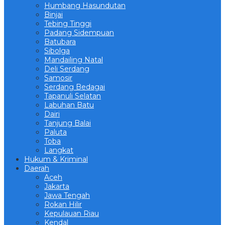
Humbang Hasundutan
Binjai
Tebing Tinggi
Padang Sidempuan
Batubara
Sibolga
Mandailing Natal
Deli Serdang
Samosir
Serdang Bedagai
Tapanuli Selatan
Labuhan Batu
Dairi
Tanjung Balai
Paluta
Toba
Langkat
Hukum & Kriminal
Daerah
Aceh
Jakarta
Jawa Tengah
Rokan Hilir
Kepulauan Riau
Kendal