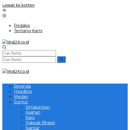
Lewati ke konten
Redaksi
Tentang Kami
Beranda
Headline
Medan
Sumut
Simalungun
Asahan
Karo
Pakpak Bharat
Siantar