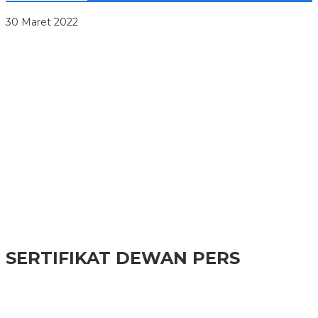
Tenang! Stock Minyak Curah Cukup untuk 5 Kelurahan Kukar
30 Maret 2022
Jelang Lomba UP2K Sumut, TP PKK Asahan Bantu Poklak
Sentang
Cegah Bencana, Pemkab Taput dan Demokrat Tanam Pohon
di Tarutung
Bupati Asahan Apresiasi Prestasi Ketua OSIS SMA Panti
Budaya Kisaran
Musdes Karungan Buka Data Penyertaan Modal BUMDes
Capai Rp790,2 Juta
Jelang HUT Ke-81 RI, Warga Medan Berburu Aksesori
Kemerdekaan di Toko Acai
SERTIFIKAT DEWAN PERS