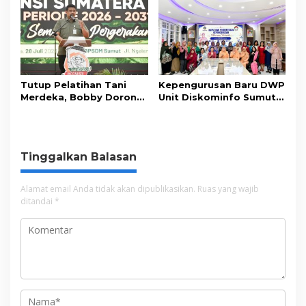
Publik
Tutup Pelatihan Tani
Kepengurusan Baru DWP
Merdeka, Bobby Dorong
Unit Diskominfo Sumut
Perkuat Ketahanan
Resmi Terbentuk
Pangan
Tinggalkan Balasan
Alamat email Anda tidak akan dipublikasikan.
Ruas yang wajib
ditandai
*