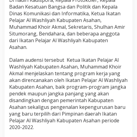
W
Badan Kesatuan Bangsa dan Politik dan Kepala
a
Dinas Komunikasi dan Informatika, Ketua Ikatan
s
h
Pelajar Al Washliyah Kabupaten Asahan,
l
Muhammad Khoir Akmal, Sekretaris, Shulhan Amir
i
Situmorang, Bendahara, dan beberapa anggota
y
dari Ikatan Pelajar Al Washliyah Kabupaten
a
h
Asahan.
K
a
Dalam audensi tersebut Ketua Ikatan Pelajar Al
b
Washliyah Kabupaten Asahan, Muhammad Khoir
u
Akmal menjelaskan tentang program kerja yang
p
a
akan direncanakan oleh Ikatan Pelajar Al Washliyah
t
Kabupaten Asahan, baik program-program jangka
e
pendek maupun jangka panjang yang akan
n
disandingkan dengan pemerintah Kabupaten
A
Asahan sekaligus pengenalan kepengurusan baru
s
a
yang baru terpilih dari Pimpinan daerah Ikatan
h
Pelajar Al Washliyah Kabupaten Asahan periode
a
2020-2022.
n