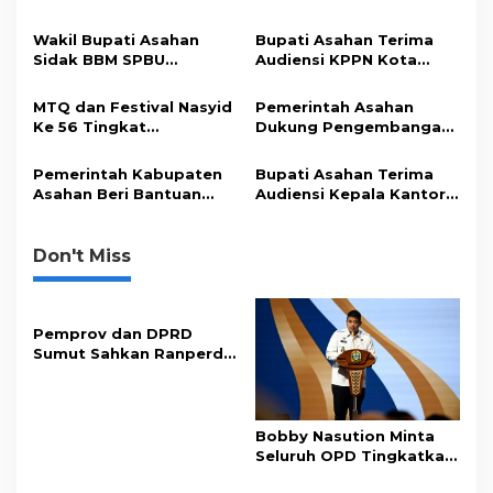
i
Murah
Beberapa OPD
p
Wakil Bupati Asahan
Bupati Asahan Terima
Sidak BBM SPBU
Audiensi KPPN Kota
o
Simpang Tanjung Alam
Tanjung Balai Asahan
s
MTQ dan Festival Nasyid
Pemerintah Asahan
Ke 56 Tingkat
Dukung Pengembangan
Kecamatan Kisaran Barat
Posyandu untuk
Resmi Ditutup
Masyarakat
Pemerintah Kabupaten
Bupati Asahan Terima
Asahan Beri Bantuan
Audiensi Kepala Kantor
kepada Korban
Perwakilan Bank
Kebakaran
Indonesia Pematang
Siantar
Don't Miss
Pemprov dan DPRD
Sumut Sahkan Ranperda
Pertanggungjawaban
APBD 2025
Bobby Nasution Minta
Seluruh OPD Tingkatkan
Standar Pelayanan