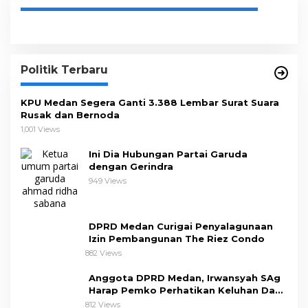
Politik Terbaru
KPU Medan Segera Ganti 3.388 Lembar Surat Suara
Rusak dan Bernoda
1,001 Views
Ini Dia Hubungan Partai Garuda
dengan Gerindra
949 Views
DPRD Medan Curigai Penyalagunaan
Izin Pembangunan The Riez Condo
882 Views
Anggota DPRD Medan, Irwansyah SAg
Harap Pemko Perhatikan Keluhan Dapil
III
812 Views