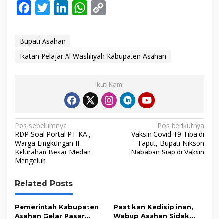
F
T
L
W
C
a
w
i
h
o
c
i
n
a
p
Bupati Asahan
e
t
k
t
y
Ikatan Pelajar Al Washliyah Kabupaten Asahan
b
t
e
s
L
o
e
d
A
i
Ikuti Kami
o
r
I
p
n
k
n
p
k
N
Pos sebelumnya
Pos berikutnya
RDP Soal Portal PT KAI,
Vaksin Covid-19 Tiba di
a
Warga Lingkungan II
Taput, Bupati Nikson
Kelurahan Besar Medan
Nababan Siap di Vaksin
v
Mengeluh
i
g
Related Posts
a
s
Pemerintah Kabupaten
Pastikan Kedisiplinan,
Asahan Gelar Pasar
Wabup Asahan Sidak