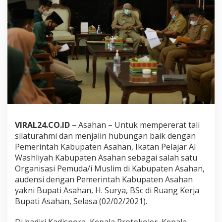
m
a
A
u
d
i
e
n
s
i
I
k
a
t
VIRAL24.CO.ID
– Asahan – Untuk mempererat tali
a
silaturahmi dan menjalin hubungan baik dengan
n
P
Pemerintah Kabupaten Asahan, Ikatan Pelajar Al
e
Washliyah Kabupaten Asahan sebagai salah satu
l
Organisasi Pemuda/i Muslim di Kabupaten Asahan,
a
audensi dengan Pemerintah Kabupaten Asahan
j
yakni Bupati Asahan, H. Surya, BSc di Ruang Kerja
a
r
Bupati Asahan, Selasa (02/02/2021).
A
l
Di hadiri Kadispora, Kepala Protokoler, Kepala