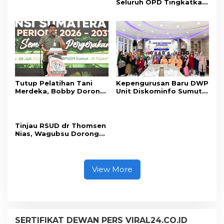
Seluruh OPD Tingkatkan
Standar Pelayanan
Publik
Tutup Pelatihan Tani
Kepengurusan Baru DWP
Merdeka, Bobby Dorong
Unit Diskominfo Sumut
Perkuat Ketahanan
Resmi Terbentuk
Pangan
Tinjau RSUD dr Thomsen
Nias, Wagubsu Dorong
Peningkatan Fasilitas
dan SDM
View More
SERTIFIKAT DEWAN PERS VIRAL24.CO.ID