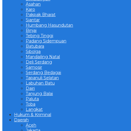
Asahan
Karo
Pakpak Bharat
Siantar
Humbang Hasundutan
Binjai
Tebing Tinggi
Padang Sidempuan
Batubara
Sibolga
Mandailing Natal
Deli Serdang
Samosir
Serdang Bedagai
Tapanuli Selatan
Labuhan Batu
Dairi
Tanjung Balai
Paluta
Toba
Langkat
Hukum & Kriminal
Daerah
Aceh
Jakarta