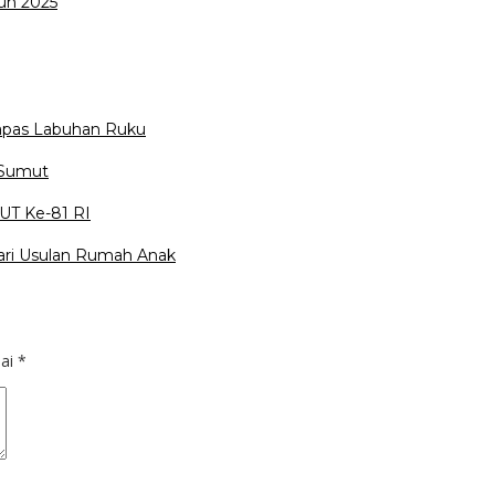
hun 2025
pas Labuhan Ruku
 Sumut
UT Ke-81 RI
ari Usulan Rumah Anak
dai
*