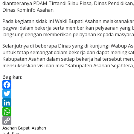
diantaeranya PDAM Tirtandi Silau Piasa, Dinas Pendidikan
Dinas Kominfo Asahan.
Pada kegiatan sidak ini Wakil Bupati Asahan melaksanaka
pegwai dalam bekerja serta memberikan pelyaanan yang 
langsung dengan memberikan pelayanan kepada masyara
Selanjutnya di beberapa Dinas yang di kunjungi Wabup As
untuk tetap semangat dalam bekerja dan dapat meningkatk
Kabupaten Asahan dalam setiap bekerja hal tersebut mer
mensukseskan visi dan misi “Kabupaten Asahan Sejahtera,
Bagikan:
Facebook
Twitter
LinkedIn
WhatsApp
Asahan
Bupati Asahan
Copy
Ikuti Kami