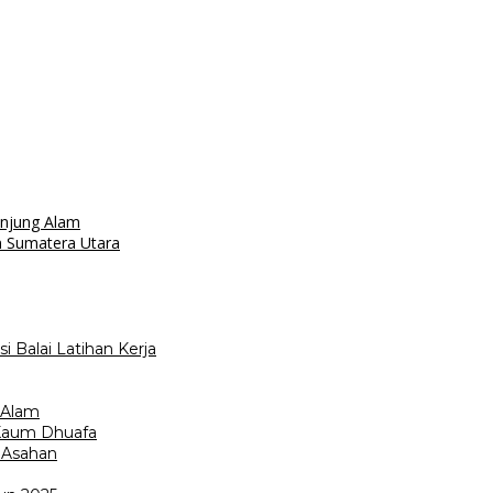
njung Alam
n Sumatera Utara
 Balai Latihan Kerja
 Alam
Kaum Dhuafa
 Asahan