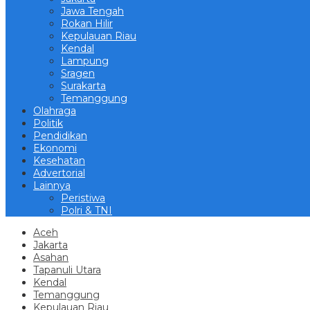
Jawa Tengah
Rokan Hilir
Kepulauan Riau
Kendal
Lampung
Sragen
Surakarta
Temanggung
Olahraga
Politik
Pendidikan
Ekonomi
Kesehatan
Advertorial
Lainnya
Peristiwa
Polri & TNI
Aceh
Jakarta
Asahan
Tapanuli Utara
Kendal
Temanggung
Kepulauan Riau