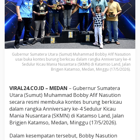
K
M
N
,
B
o
b
b
y
S
Gubernur Sumatera Utara (Sumut) Muhammad Bobby Afif Nasution
i
usai buka kontes burung berkicau dalam rangka Anniversary ke-4
a
Sedulur Kicau Mania Nusantara (SKMN) di Katamso Land, Jalan
p
Brigjen Katamso, Medan, Minggu (17/5/2026).
S
u
p
VIRAL24.CO.ID – MEDAN
– Gubernur Sumatera
p
Utara (Sumut)
Muhammad Bobby Afif Nasution
o
secara resmi membuka kontes burung berkicau
r
dalam rangka Anniversary ke-4
Sedulur Kicau
t
K
Mania Nusantara
(SKMN) di Katamso Land, Jalan
o
Brigjen Katamso, Medan, Minggu (17/5/2026).
n
t
Dalam kesempatan tersebut, Bobby Nasution
e