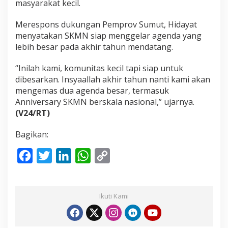
masyarakat kecil.
Merespons dukungan Pemprov Sumut, Hidayat
menyatakan SKMN siap menggelar agenda yang
lebih besar pada akhir tahun mendatang.
“Inilah kami, komunitas kecil tapi siap untuk
dibesarkan. Insyaallah akhir tahun nanti kami akan
mengemas dua agenda besar, termasuk
Anniversary SKMN berskala nasional,” ujarnya.
(V24/RT)
Bagikan:
F
T
L
W
C
a
w
i
h
o
c
i
n
a
p
Ikuti Kami
e
t
k
t
y
b
t
e
s
L