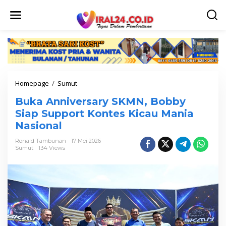
L
e
w
a
t
i
k
e
k
Homepage
/
Sumut
B
o
u
n
Buka Anniversary SKMN, Bobby
k
t
a
Siap Support Kontes Kicau Mania
e
A
n
Nasional
n
n
Ronald Tambunan
17 Mei 2026
i
Sumut
134 Views
v
e
r
s
a
r
y
S