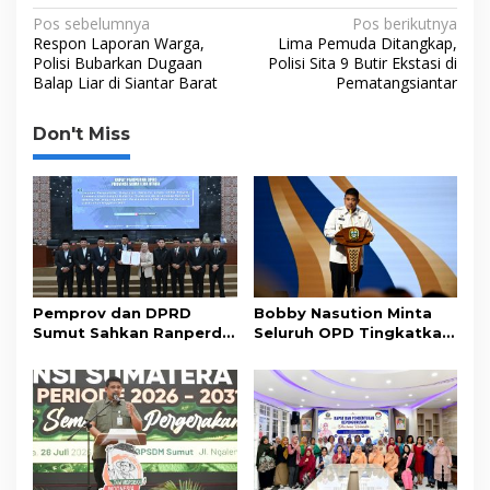
o
e
d
A
i
N
Pos sebelumnya
Pos berikutnya
o
r
I
p
n
Respon Laporan Warga,
Lima Pemuda Ditangkap,
a
Polisi Bubarkan Dugaan
Polisi Sita 9 Butir Ekstasi di
k
n
p
k
Balap Liar di Siantar Barat
Pematangsiantar
v
i
Don't Miss
g
a
s
i
p
o
Pemprov dan DPRD
Bobby Nasution Minta
s
Sumut Sahkan Ranperda
Seluruh OPD Tingkatkan
Pertanggungjawaban
Standar Pelayanan
APBD 2025
Publik