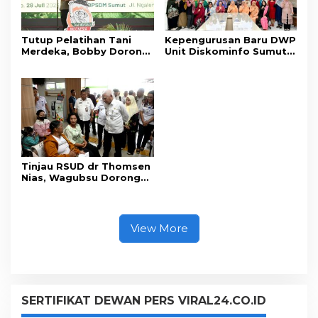
Tutup Pelatihan Tani
Kepengurusan Baru DWP
Merdeka, Bobby Dorong
Unit Diskominfo Sumut
Perkuat Ketahanan
Resmi Terbentuk
Pangan
Tinjau RSUD dr Thomsen
Nias, Wagubsu Dorong
Peningkatan Fasilitas
dan SDM
View More
SERTIFIKAT DEWAN PERS VIRAL24.CO.ID