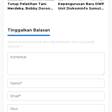
Tutup Pelatihan Tani
Kepengurusan Baru DWP
Merdeka, Bobby Dorong
Unit Diskominfo Sumut
Perkuat Ketahanan
Resmi Terbentuk
Pangan
Tinggalkan Balasan
Alamat email Anda tidak akan dipublikasikan.
Ruas yang wajib
ditandai
*