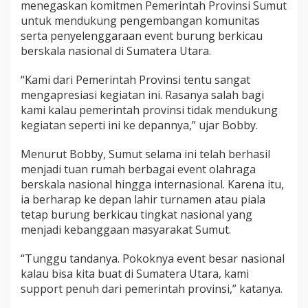
menegaskan komitmen Pemerintah Provinsi Sumut
s
K
untuk mendukung pengembangan komunitas
i
serta penyelenggaraan event burung berkicau
c
berskala nasional di Sumatera Utara.
a
u
“Kami dari Pemerintah Provinsi tentu sangat
M
a
mengapresiasi kegiatan ini. Rasanya salah bagi
n
kami kalau pemerintah provinsi tidak mendukung
i
kegiatan seperti ini ke depannya,” ujar Bobby.
a
N
Menurut Bobby, Sumut selama ini telah berhasil
a
s
menjadi tuan rumah berbagai event olahraga
i
berskala nasional hingga internasional. Karena itu,
o
ia berharap ke depan lahir turnamen atau piala
n
tetap burung berkicau tingkat nasional yang
a
l
menjadi kebanggaan masyarakat Sumut.
“Tunggu tandanya. Pokoknya event besar nasional
kalau bisa kita buat di Sumatera Utara, kami
support penuh dari pemerintah provinsi,” katanya.