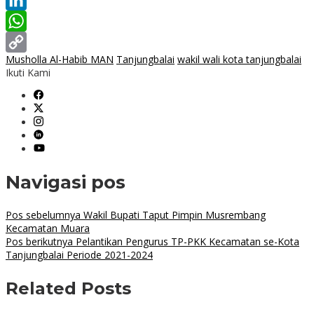
Twitter
LinkedIn
WhatsApp
Musholla Al-Habib MAN
Tanjungbalai
wakil wali kota tanjungbalai
Copy
Ikuti Kami
Link
Navigasi pos
Pos sebelumnya
Wakil Bupati Taput Pimpin Musrembang
Kecamatan Muara
Pos berikutnya
Pelantikan Pengurus TP-PKK Kecamatan se-Kota
Tanjungbalai Periode 2021-2024
Related Posts