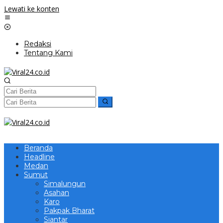
Lewati ke konten
Redaksi
Tentang Kami
Beranda
Headline
Medan
Sumut
Simalungun
Asahan
Karo
Pakpak Bharat
Siantar