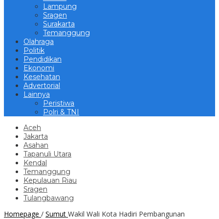
Lampung
Sragen
Surakarta
Temanggung
Olahraga
Politik
Pendidikan
Ekonomi
Kesehatan
Advertorial
Lainnya
Peristiwa
Polri & TNI
Aceh
Jakarta
Asahan
Tapanuli Utara
Kendal
Temanggung
Kepulauan Riau
Sragen
Tulangbawang
Homepage
/
Sumut
Wakil Wali Kota Hadiri Pembangunan