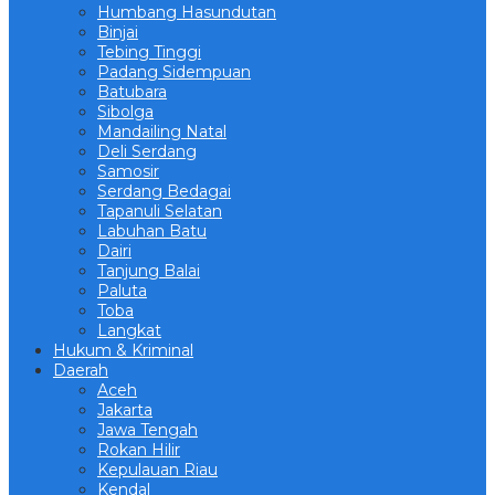
Humbang Hasundutan
Binjai
Tebing Tinggi
Padang Sidempuan
Batubara
Sibolga
Mandailing Natal
Deli Serdang
Samosir
Serdang Bedagai
Tapanuli Selatan
Labuhan Batu
Dairi
Tanjung Balai
Paluta
Toba
Langkat
Hukum & Kriminal
Daerah
Aceh
Jakarta
Jawa Tengah
Rokan Hilir
Kepulauan Riau
Kendal