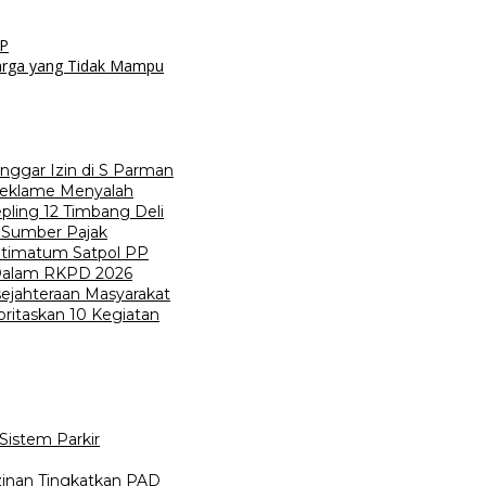
KP
arga yang Tidak Mampu
ggar Izin di S Parman
Reklame Menyalah
ling 12 Timbang Deli
 Sumber Pajak
ltimatum Satpol PP
 Dalam RKPD 2026
ejahteraan Masyarakat
ritaskan 10 Kegiatan
istem Parkir
inan Tingkatkan PAD