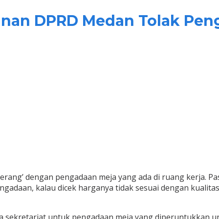
mpinan DPRD Medan Tolak Pen
ang’ dengan pengadaan meja yang ada di ruang kerja. Pasal
pengadaan, kalau dicek harganya tidak sesuai dengan kualit
ekretariat untuk pengadaan meja yang diperuntukkan unt