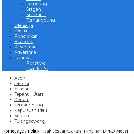
Lampung
Sragen
Surakarta
Temanggung
Olahraga
Politik
Pendidikan
Ekonomi
Kesehatan
Advertorial
Lainnya
Peristiwa
Polri & TNI
Aceh
Jakarta
Asahan
Tapanuli Utara
Kendal
Temanggung
Kepulauan Riau
Sragen
Tulangbawang
Homepage
/
Politik
Tidak Sesuai Kualitas, Pimpinan DPRD Medan 