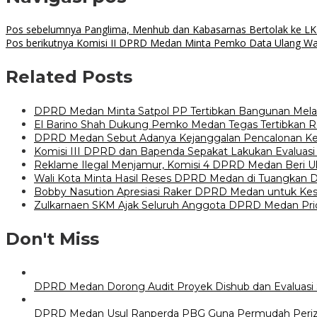
Pos sebelumnya
Panglima, Menhub dan Kabasarnas Bertolak ke L
Pos berikutnya
Komisi II DPRD Medan Minta Pemko Data Ulang W
Related Posts
DPRD Medan Minta Satpol PP Tertibkan Bangunan Melan
El Barino Shah Dukung Pemko Medan Tegas Tertibkan 
DPRD Medan Sebut Adanya Kejanggalan Pencalonan Kep
Komisi III DPRD dan Bapenda Sepakat Lakukan Evaluasi
Reklame Ilegal Menjamur, Komisi 4 DPRD Medan Beri U
Wali Kota Minta Hasil Reses DPRD Medan di Tuangkan
Bobby Nasution Apresiasi Raker DPRD Medan untuk Kes
Zulkarnaen SKM Ajak Seluruh Anggota DPRD Medan Prio
Don't Miss
DPRD Medan Dorong Audit Proyek Dishub dan Evaluasi S
DPRD Medan Usul Ranperda PBG Guna Permudah Periz