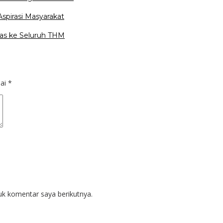
spirasi Masyarakat
as ke Seluruh THM
dai
*
uk komentar saya berikutnya.