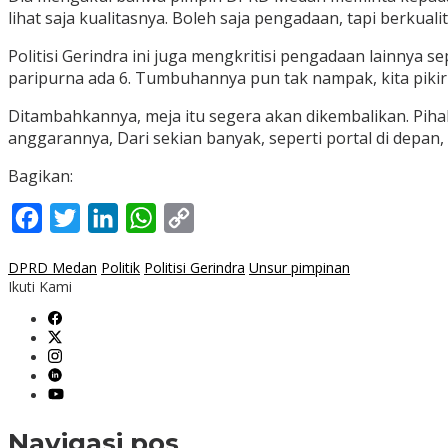
lihat saja kualitasnya. Boleh saja pengadaan, tapi berku
Politisi Gerindra ini juga mengkritisi pengadaan lainnya 
paripurna ada 6. Tumbuhannya pun tak nampak, kita pikir
Ditambahkannya, meja itu segera akan dikembalikan. Pih
anggarannya, Dari sekian banyak, seperti portal di depan, 
Bagikan:
Facebook
Twitter
LinkedIn
WhatsApp
Copy
Link
DPRD Medan
Politik
Politisi Gerindra
Unsur pimpinan
Ikuti Kami
Navigasi pos