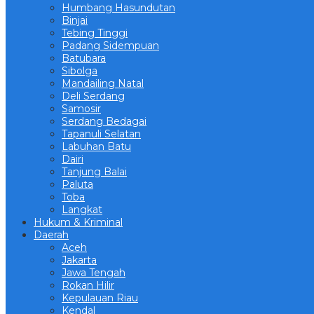
Humbang Hasundutan
Binjai
Tebing Tinggi
Padang Sidempuan
Batubara
Sibolga
Mandailing Natal
Deli Serdang
Samosir
Serdang Bedagai
Tapanuli Selatan
Labuhan Batu
Dairi
Tanjung Balai
Paluta
Toba
Langkat
Hukum & Kriminal
Daerah
Aceh
Jakarta
Jawa Tengah
Rokan Hilir
Kepulauan Riau
Kendal