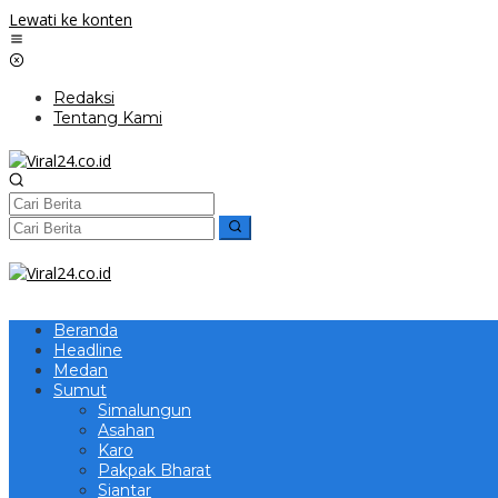
Lewati ke konten
Redaksi
Tentang Kami
Beranda
Headline
Medan
Sumut
Simalungun
Asahan
Karo
Pakpak Bharat
Siantar