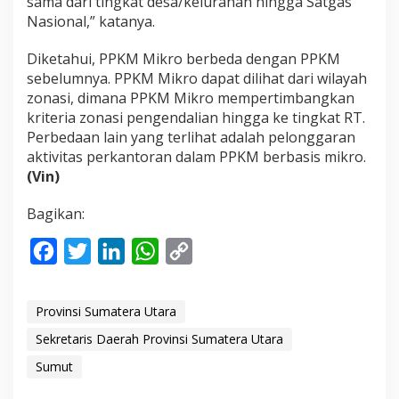
sama dari tingkat desa/kelurahan hingga Satgas
Nasional,” katanya.
Diketahui, PPKM Mikro berbeda dengan PPKM
sebelumnya. PPKM Mikro dapat dilihat dari wilayah
zonasi, dimana PPKM Mikro mempertimbangkan
kriteria zonasi pengendalian hingga ke tingkat RT.
Perbedaan lain yang terlihat adalah pelonggaran
aktivitas perkantoran dalam PPKM berbasis mikro.
(Vin)
Bagikan:
F
T
L
W
C
a
w
i
h
o
c
i
n
a
p
Provinsi Sumatera Utara
e
t
k
t
y
Sekretaris Daerah Provinsi Sumatera Utara
b
t
e
s
L
Sumut
o
e
d
A
i