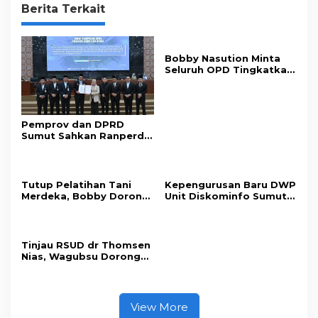
Berita Terkait
Bobby Nasution Minta
Seluruh OPD Tingkatkan
Standar Pelayanan
Publik
Pemprov dan DPRD
Sumut Sahkan Ranperda
Pertanggungjawaban
APBD 2025
Tutup Pelatihan Tani
Kepengurusan Baru DWP
Merdeka, Bobby Dorong
Unit Diskominfo Sumut
Perkuat Ketahanan
Resmi Terbentuk
Pangan
Tinjau RSUD dr Thomsen
Nias, Wagubsu Dorong
Peningkatan Fasilitas
dan SDM
View More