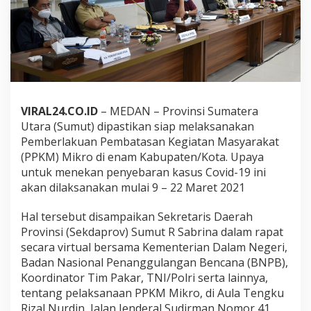
k
a
n
P
P
K
M
M
i
VIRAL24.CO.ID
– MEDAN – Provinsi Sumatera
k
Utara (Sumut) dipastikan siap melaksanakan
r
Pemberlakuan Pembatasan Kegiatan Masyarakat
o
(PPKM) Mikro di enam Kabupaten/Kota. Upaya
untuk menekan penyebaran kasus Covid-19 ini
akan dilaksanakan mulai 9 – 22 Maret 2021
Hal tersebut disampaikan Sekretaris Daerah
Provinsi (Sekdaprov) Sumut R Sabrina dalam rapat
secara virtual bersama Kementerian Dalam Negeri,
Badan Nasional Penanggulangan Bencana (BNPB),
Koordinator Tim Pakar, TNI/Polri serta lainnya,
tentang pelaksanaan PPKM Mikro, di Aula Tengku
Rizal Nurdin, Jalan Jenderal Sudirman Nomor 41