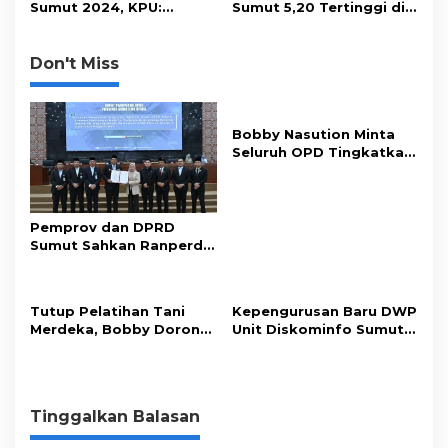
Sumut 2024, KPU:
Sumut 5,20 Tertinggi di
Beradu Ide dan Gagasan
Sumatera dan dari
Nasional
Don't Miss
Bobby Nasution Minta
Seluruh OPD Tingkatkan
Standar Pelayanan
Publik
Pemprov dan DPRD
Sumut Sahkan Ranperda
Pertanggungjawaban
APBD 2025
Tutup Pelatihan Tani
Kepengurusan Baru DWP
Merdeka, Bobby Dorong
Unit Diskominfo Sumut
Perkuat Ketahanan
Resmi Terbentuk
Pangan
Tinggalkan Balasan