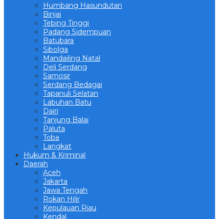
Humbang Hasundutan
Binjai
Tebing Tinggi
Padang Sidempuan
Batubara
Sibolga
Mandailing Natal
Deli Serdang
Samosir
Serdang Bedagai
Tapanuli Selatan
Labuhan Batu
Dairi
Tanjung Balai
Paluta
Toba
Langkat
Hukum & Kriminal
Daerah
Aceh
Jakarta
Jawa Tengah
Rokan Hilir
Kepulauan Riau
Kendal