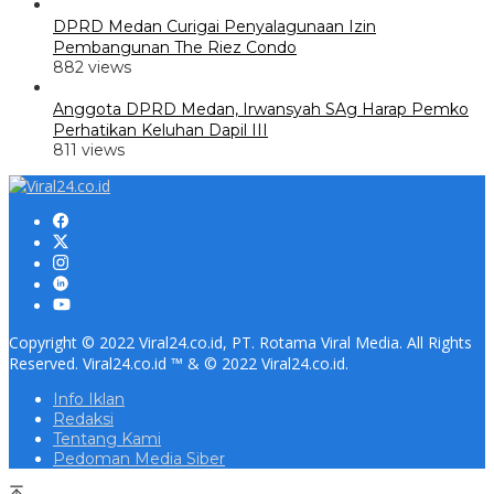
DPRD Medan Curigai Penyalagunaan Izin
Pembangunan The Riez Condo
882 views
Anggota DPRD Medan, Irwansyah SAg Harap Pemko
Perhatikan Keluhan Dapil III
811 views
Copyright © 2022 Viral24.co.id, PT. Rotama Viral Media. All Rights
Reserved. Viral24.co.id ™ & © 2022 Viral24.co.id.
Info Iklan
Redaksi
Tentang Kami
Pedoman Media Siber