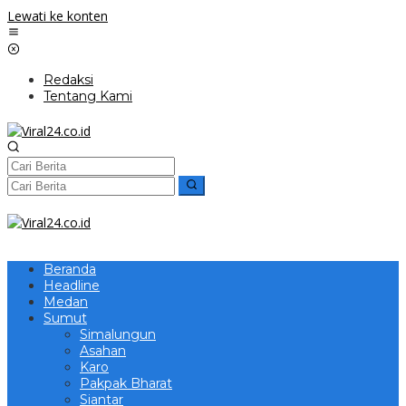
Lewati ke konten
Redaksi
Tentang Kami
Beranda
Headline
Medan
Sumut
Simalungun
Asahan
Karo
Pakpak Bharat
Siantar