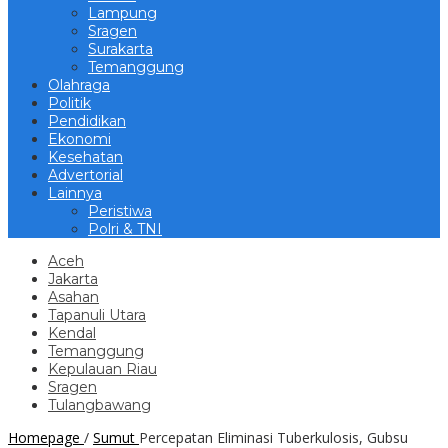
Lampung
Sragen
Surakarta
Temanggung
Olahraga
Politik
Pendidikan
Ekonomi
Kesehatan
Advertorial
Lainnya
Peristiwa
Polri & TNI
Aceh
Jakarta
Asahan
Tapanuli Utara
Kendal
Temanggung
Kepulauan Riau
Sragen
Tulangbawang
Homepage
/
Sumut
Percepatan Eliminasi Tuberkulosis, Gubsu