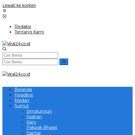
Lewati ke konten
Redaksi
Tentang Kami
Beranda
Headline
Medan
Sumut
Simalungun
Asahan
Karo
Pakpak Bharat
Siantar