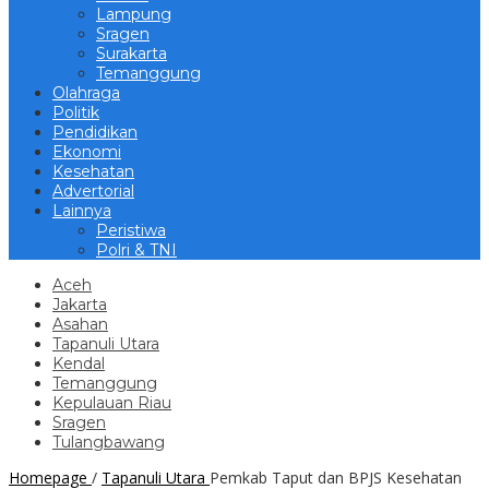
Lampung
Sragen
Surakarta
Temanggung
Olahraga
Politik
Pendidikan
Ekonomi
Kesehatan
Advertorial
Lainnya
Peristiwa
Polri & TNI
Aceh
Jakarta
Asahan
Tapanuli Utara
Kendal
Temanggung
Kepulauan Riau
Sragen
Tulangbawang
Homepage
/
Tapanuli Utara
Pemkab Taput dan BPJS Kesehatan