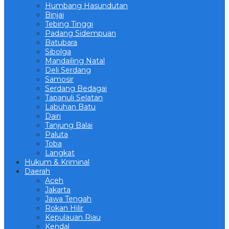
Humbang Hasundutan
Binjai
Tebing Tinggi
Padang Sidempuan
Batubara
Sibolga
Mandailing Natal
Deli Serdang
Samosir
Serdang Bedagai
Tapanuli Selatan
Labuhan Batu
Dairi
Tanjung Balai
Paluta
Toba
Langkat
Hukum & Kriminal
Daerah
Aceh
Jakarta
Jawa Tengah
Rokan Hilir
Kepulauan Riau
Kendal