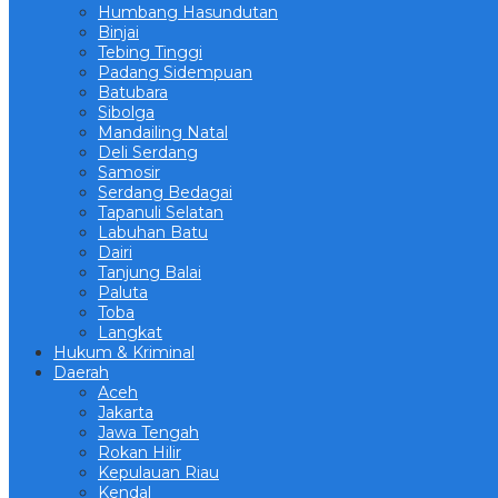
Humbang Hasundutan
Binjai
Tebing Tinggi
Padang Sidempuan
Batubara
Sibolga
Mandailing Natal
Deli Serdang
Samosir
Serdang Bedagai
Tapanuli Selatan
Labuhan Batu
Dairi
Tanjung Balai
Paluta
Toba
Langkat
Hukum & Kriminal
Daerah
Aceh
Jakarta
Jawa Tengah
Rokan Hilir
Kepulauan Riau
Kendal