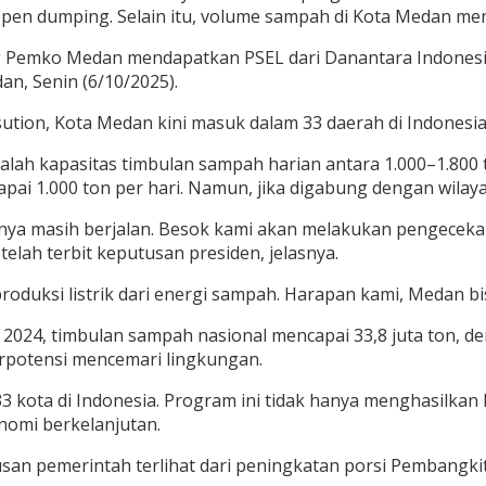
gi open dumping. Selain itu, volume sampah di Kota Medan men
 Pemko Medan mendapatkan PSEL dari Danantara Indonesia
n, Senin (6/10/2025).
tion, Kota Medan kini masuk dalam 33 daerah di Indonesi
dalah kapasitas timbulan sampah harian antara 1.000–1.800
capai 1.000 ton per hari. Namun, jika digabung dengan wila
esnya masih berjalan. Besok kami akan melakukan pengecek
lah terbit keputusan presiden, jelasnya.
roduksi listrik dari energi sampah. Harapan kami, Medan bi
24, timbulan sampah nasional mencapai 33,8 juta ton, deng
berpotensi mencemari lingkungan.
 kota di Indonesia. Program ini tidak hanya menghasilkan 
omi berkelanjutan.
san pemerintah terlihat dari peningkatan porsi Pembangk