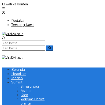
Lewati ke konten
Redaksi
Tentang Kami
Beranda
Headline
Medan
Sumut
Simalungun
Asahan
Karo
Pakpak Bharat
Siantar