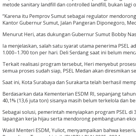
metode sanitary landfill dan controlled landfill, bukan la
“Karena itu Pemprov Sumut sebagai regulator mendorong
Kantor Gubernur Sumut, Jalan Pangeran Diponegoro, Meda
Menurut Heri, atas dukungan Gubernur Sumut Bobby Nasu
Ia menjelaskan, salah satu syarat utama penerima PSEL a
1.000–1.700 ton per hari. Deli Serdang saat ini belum men
Terkait realisasi program tersebut, Heri menyebut pros
semua proses sudah siap, PSEL Medan akan diresmikan sete
Saat ini, Kota Surabaya dan Surakarta telah berhasil memp
Berdasarkan data Kementerian ESDM RI, sepanjang tahun 20
40,1% (13,6 juta ton) sisanya masih belum terkelola dan 
Sebagai solusi, pemerintah menyiapkan program PSEL di 33
lapangan kerja hijau serta mendorong pembangunan ekon
Wakil Menteri ESDM, Yuliot, menyampaikan bahwa keseriu