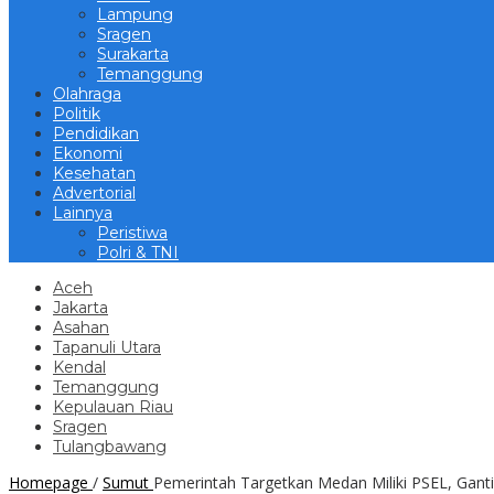
Lampung
Sragen
Surakarta
Temanggung
Olahraga
Politik
Pendidikan
Ekonomi
Kesehatan
Advertorial
Lainnya
Peristiwa
Polri & TNI
Aceh
Jakarta
Asahan
Tapanuli Utara
Kendal
Temanggung
Kepulauan Riau
Sragen
Tulangbawang
Homepage
/
Sumut
Pemerintah Targetkan Medan Miliki PSEL, Ga