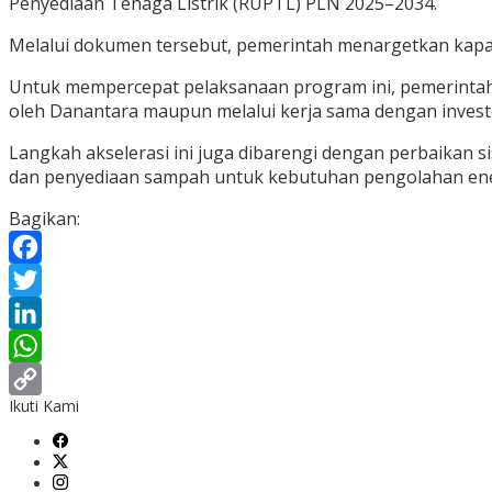
Penyediaan Tenaga Listrik (RUPTL) PLN 2025–2034.
Melalui dokumen tersebut, pemerintah menargetkan kapas
Untuk mempercepat pelaksanaan program ini, pemerintah
oleh Danantara maupun melalui kerja sama dengan investo
Langkah akselerasi ini juga dibarengi dengan perbaikan
dan penyediaan sampah untuk kebutuhan pengolahan en
Bagikan:
Facebook
Twitter
LinkedIn
WhatsApp
Ikuti Kami
Copy
Link