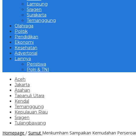
Lampung
Sragen
Surakarta
Temanggung
Olahraga
Politik
Pendidikan
Ekonomi
Kesehatan
Advertorial
Lainnya
Peristiwa
Polri & TNI
Aceh
Jakarta
Asahan
Tapanuli Utara
Kendal
Temanggung
Kepulauan Riau
Sragen
Tulangbawang
Homepage
/
Sumut
Menkumham Sampaikan Kemudahan Perseroan