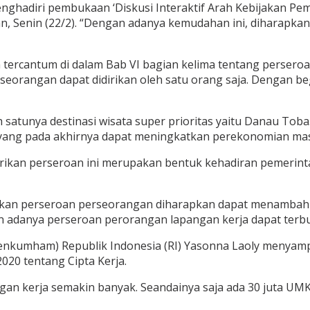
nghadiri pembukaan ‘Diskusi Interaktif Arah Kebijakan 
edan, Senin (22/2). “Dengan adanya kemudahan ini, diharap
 tercantum di dalam Bab VI bagian kelima tentang perser
perseorangan dapat didirikan oleh satu orang saja. Denga
ah satunya destinasi wisata super prioritas yaitu Danau T
g, yang pada akhirnya dapat meningkatkan perekonomian ma
kan perseroan ini merupakan bentuk kehadiran pemerintah t
an perseroan perseorangan diharapkan dapat menambah la
 adanya perseroan perorangan lapangan kerja dapat terbuk
Menkumham) Republik Indonesia (RI) Yasonna Laoly meny
20 tentang Cipta Kerja.
an kerja semakin banyak. Seandainya saja ada 30 juta UM