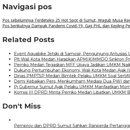
Navigasi pos
Pos sebelumnya
Terdeteksi 25 Hot Spot di Sumut, Wagub Musa Ra
Pos berikutnya
Dampak Pandemi Covid-19, Gaji PHL dan Kepling P
Related Posts
Event Aquabike Jetski di Samosir, Pengunjung Antusia
Plt Wali Kota Medan Harapkan APMIKIMMDO Sinkron 
Pemko Medan Tegaskan MFF Upaya Jadikan UMKM Naik
Dukung Pertumbuhan Ekonomi, Wali Kota Medan Ajak
Dinas PMPTSP Medan Bimtek Pelaku UMKM Soal Sertifik
Demi Kebaikan Pers, Menkumham Mediasi Dua PWI dan S
Pj Gubernur Sumut Ajak Pelaku UMKM Manfaatkan Mo
Komisi III DPRD Minta Pemko Medan Libatkan UMKM Bi
Don't Miss
Pemprov dan DPRD Sumut Sahkan Ranperda Pertangg