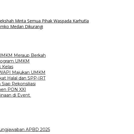
jekshah Minta Semua Pihak Waspada Karhutla
emko Medan Dikurangi
s UMKM Meraup Berkah
Program UMKM
 Kelas
 IWAPI Majukan UMKM
at Halal dan SPP-IRT
iap Rekonsiliasi
men PON XXI
naan di Event
ungjawaban APBD 2025