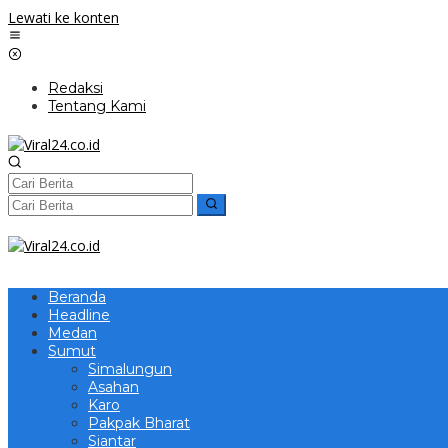
Lewati ke konten
Redaksi
Tentang Kami
Beranda
Headline
Medan
Sumut
Simalungun
Asahan
Karo
Pakpak Bharat
Siantar