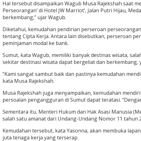
Hal tersebut disampaikan Wagub Musa Rajekshah saat me
Perseorangan’ di Hotel JW Marriot’, Jalan Putri Hijau, M
berkembang,” ujar Wagub.
Diketahui, kemudahan pendirian perseroan perseorangan
tentang Cipta Kerja. Antara lain disebutkan, perseroan 
peminjaman modal ke bank.
Sumut, kata Wagub, memiliki banyak destinas wisata, sal
sekitar destinasi wisata dapat bergeliat dan berkemban
“Kami sangat sambut baik dan pastinya kemudahan mendiri
kata Musa Rajekshah.
Musa Rajekshah juga menyampaikan, kemudahan mendirik
persoalan pengangguran di Sumut dapat teratasi. “Dengan
Sementara itu, Menteri Hukum dan Hak Asasi Manusia (
salah satu amanat dari Undang-Undang Nomor 11 tahun 20
Kemudahan tersebut, kata Yasonna, akan membuka lapang
juta tenaga kerja yang terserap.