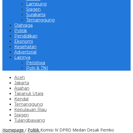
Lampung
Sragen
Surakarta
Temanggung
Olahraga
Politik
Pendidikan
Ekonomi
Kesehatan
Advertorial
Lainnya
Peristiwa
Polri & TNI
Aceh
Jakarta
Asahan
Tapanuli Utara
Kendal
Temanggung
Kepulauan Riau
Sragen
Tulangbawang
Homepage
/
Politik
Komisi IV DPRD Medan Desak Pemko