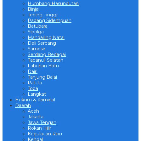
Humbang Hasundutan
Binjai
Tebing Tinggi
Padang Sidempuan
Batubara
Sibolga
Mandailing Natal
Deli Serdang
Samosir
Serdang Bedagai
Tapanuli Selatan
Labuhan Batu
Dairi
Tanjung Balai
Paluta
Toba
Langkat
Hukum & Kriminal
Daerah
Aceh
Jakarta
Jawa Tengah
Rokan Hilir
Kepulauan Riau
Kendal