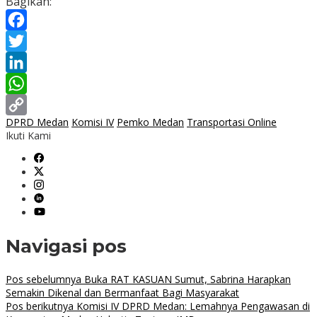
Bagikan:
Facebook
Twitter
LinkedIn
WhatsApp
DPRD Medan
Komisi IV
Pemko Medan
Transportasi Online
Copy
Ikuti Kami
Link
Navigasi pos
Pos sebelumnya
Buka RAT KASUAN Sumut, Sabrina Harapkan
Semakin Dikenal dan Bermanfaat Bagi Masyarakat
Pos berikutnya
Komisi IV DPRD Medan: Lemahnya Pengawasan di