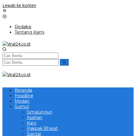
Lewati ke konten
Redaksi
Tentang Kami
Beranda
Headline
Medan
Sumut
Simalungun
Asahan
Karo
Pakpak Bharat
Siantar