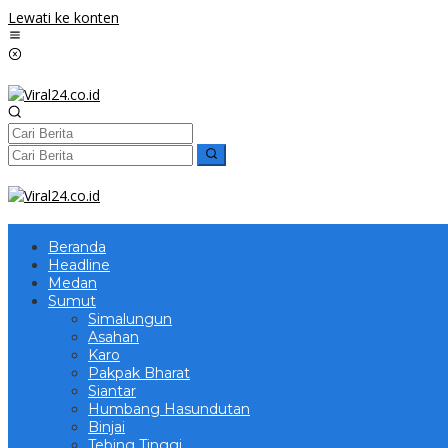
Lewati ke konten
Beranda
Headline
Medan
Sumut
Simalungun
Asahan
Karo
Pakpak Bharat
Siantar
Humbang Hasundutan
Binjai
Tebing Tinggi