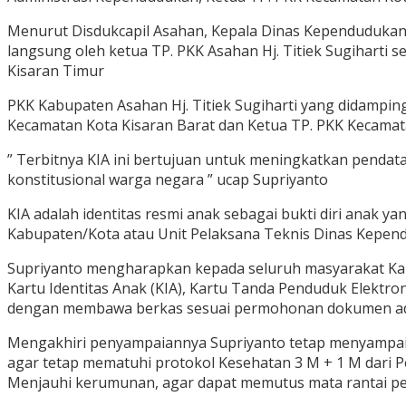
Menurut Disdukcapil Asahan, Kepala Dinas Kependudukan D
langsung oleh ketua TP. PKK Asahan Hj. Titiek Sugiharti 
Kisaran Timur
PKK Kabupaten Asahan Hj. Titiek Sugiharti yang didampin
Kecamatan Kota Kisaran Barat dan Ketua TP. PKK Kecamat
” Terbitnya KIA ini bertujuan untuk meningkatkan penda
konstitusional warga negara ” ucap Supriyanto
KIA adalah identitas resmi anak sebagai bukti diri anak 
Kabupaten/Kota atau Unit Pelaksana Teknis Dinas Kependu
Supriyanto mengharapkan kepada seluruh masyarakat Kab
Kartu Identitas Anak (KIA), Kartu Tanda Penduduk Elektron
dengan membawa berkas sesuai permohonan dokumen adm
Mengakhiri penyampaiannya Supriyanto tetap menyampaik
agar tetap mematuhi protokol Kesehatan 3 M + 1 M dari 
Menjauhi kerumunan, agar dapat memutus mata rantai pen