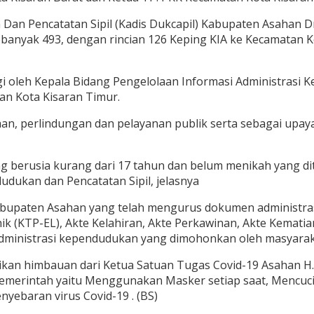
an Pencatatan Sipil (Kadis Dukcapil) Kabupaten Asahan Dr
sebanyak 493, dengan rincian 126 Keping KIA ke Kecamatan 
gi oleh Kepala Bidang Pengelolaan Informasi Administrasi
an Kota Kisaran Timur.
taan, perlindungan dan pelayanan publik serta sebagai u
yang berusia kurang dari 17 tahun dan belum menikah yang d
dukan dan Pencatatan Sipil, jelasnya
upaten Asahan yang telah mengurus dokumen administrasi 
ik (KTP-EL), Akte Kelahiran, Akte Perkawinan, Akte Kematia
inistrasi kependudukan yang dimohonkan oleh masyaraka
an himbauan dari Ketua Satuan Tugas Covid-19 Asahan H. 
Pemerintah yaitu Menggunakan Masker setiap saat, Mencuci
yebaran virus Covid-19 . (BS)