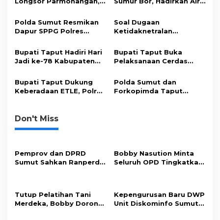
Longsor Parmonangan,
Sumur Bor, Hadirkan Air
i
Pastikan Warga Aman
Bersih bagi Warga Lobu
Pining
p
Polda Sumut Resmikan
Soal Dugaan
Dapur SPPG Polres
Ketidaknetralan
o
Tapanuli Utara
Kapolres Taput, Kapolda
s
Sumut : Sudah Kita
Bupati Taput Hadiri Hari
Bupati Taput Buka
Turunkan Propam
Jadi ke-78 Kabupaten
Pelaksanaan Cerdas
Tapanuli Utara
Cermat Tingkat SD Se-
Kabupaten
Bupati Taput Dukung
Polda Sumut dan
Keberadaan ETLE, Polres
Forkopimda Taput
Terima Peralatan Sarana
Evakuasi Warga Korban
Pendukung
Gempa ke Rumah Sakit
Don't Miss
Pemprov dan DPRD
Bobby Nasution Minta
Sumut Sahkan Ranperda
Seluruh OPD Tingkatkan
Pertanggungjawaban
Standar Pelayanan
APBD 2025
Publik
Tutup Pelatihan Tani
Kepengurusan Baru DWP
Merdeka, Bobby Dorong
Unit Diskominfo Sumut
Perkuat Ketahanan
Resmi Terbentuk