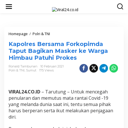
L
e
w
a
t
i
k
Homepage
/
Polri & TNI
K
e
a
Kapolres Bersama Forkopimda
k
p
o
o
Taput Bagikan Masker ke Warga
n
l
Himbau Patuhi Prokes
t
r
e
e
Ronald Tambunan
10 Februari 2021
n
s
Polri & TNI
,
Sumut
175 Views
B
e
r
s
VIRAL24.CO.ID
– Tarutung – Untuk mencegah
a
penularan dan memutus mata rantai Covid -19
m
yang melanda dunia saat ini, tentu semua pihak
a
harus berperan serta ikut melakukan penjagaan
F
o
diri.
r
k