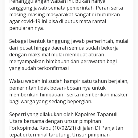
Penanggulangan wabah ini, bukan hanya
o
tanggung jawab semata pemerintah. Peran serta
p
masing-masing masyarakat sangat di butuhkan
i
m
agar covid-19 ini bisa di putus mata rantai
d
penularan nya.
a
T
Sebagai bentuk tanggung jawab pemerintah, mulai
a
dari pusat hingga daerah semua sudah bekerja
p
u
dengan maksimal mulai membuat aturan ,
t
menyampaikan himbauan dan perawatan bagi
B
yang sudah terkonfirmasi.
a
g
Walau wabah ini sudah hampir satu tahun berjalan,
i
k
pemerintah tidak bosan-bosan nya untuk
a
memberikan himbauan , serta memberikan masker
n
bagi warga yang sedang bepergian.
M
a
Seperti yang dilakukan oleh Kapolres Tapanuli
s
k
Utara bersama dengan unsur pimpinan
e
Forkopimda, Rabu (10/02/21) di jalan DI Panjaitan
r
tepat di terminal tarutung, Unsur pimpinan
k