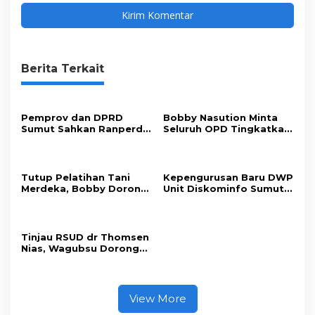
Berita Terkait
Pemprov dan DPRD
Bobby Nasution Minta
Sumut Sahkan Ranperda
Seluruh OPD Tingkatkan
Pertanggungjawaban
Standar Pelayanan
APBD 2025
Publik
Tutup Pelatihan Tani
Kepengurusan Baru DWP
Merdeka, Bobby Dorong
Unit Diskominfo Sumut
Perkuat Ketahanan
Resmi Terbentuk
Pangan
Tinjau RSUD dr Thomsen
Nias, Wagubsu Dorong
Peningkatan Fasilitas
dan SDM
View More