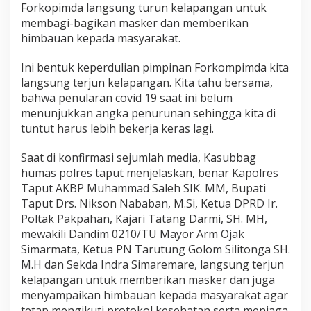
Forkopimda langsung turun kelapangan untuk
e
membagi-bagikan masker dan memberikan
W
a
himbauan kepada masyarakat.
r
g
Ini bentuk keperdulian pimpinan Forkompimda kita
a
langsung terjun kelapangan. Kita tahu bersama,
H
bahwa penularan covid 19 saat ini belum
i
m
menunjukkan angka penurunan sehingga kita di
b
tuntut harus lebih bekerja keras lagi.
a
u
Saat di konfirmasi sejumlah media, Kasubbag
P
humas polres taput menjelaskan, benar Kapolres
a
t
Taput AKBP Muhammad Saleh SIK. MM, Bupati
u
Taput Drs. Nikson Nababan, M.Si, Ketua DPRD Ir.
h
Poltak Pakpahan, Kajari Tatang Darmi, SH. MH,
i
mewakili Dandim 0210/TU Mayor Arm Ojak
P
r
Simarmata, Ketua PN Tarutung Golom Silitonga SH.
o
M.H dan Sekda Indra Simaremare, langsung terjun
k
kelapangan untuk memberikan masker dan juga
e
menyampaikan himbauan kepada masyarakat agar
s
tetap mengikuti protokol kesehatan serta menjaga