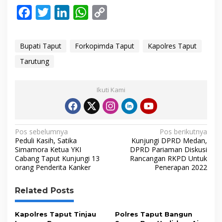
F
T
L
W
C
a
w
i
h
o
c
i
n
a
p
Bupati Taput
Forkopimda Taput
Kapolres Taput
e
t
k
t
y
Tarutung
b
t
e
s
L
o
e
d
A
i
Ikuti Kami
o
r
I
p
n
k
n
p
k
N
Pos sebelumnya
Pos berikutnya
Peduli Kasih, Satika
Kunjungi DPRD Medan,
a
Simamora Ketua YKI
DPRD Pariaman Diskusi
Cabang Taput Kunjungi 13
Rancangan RKPD Untuk
v
orang Penderita Kanker
Penerapan 2022
i
g
Related Posts
a
s
Kapolres Taput Tinjau
Polres Taput Bangun