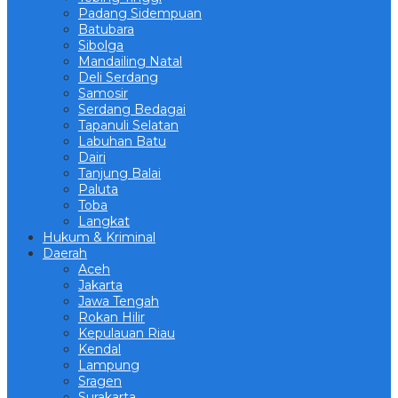
Padang Sidempuan
Batubara
Sibolga
Mandailing Natal
Deli Serdang
Samosir
Serdang Bedagai
Tapanuli Selatan
Labuhan Batu
Dairi
Tanjung Balai
Paluta
Toba
Langkat
Hukum & Kriminal
Daerah
Aceh
Jakarta
Jawa Tengah
Rokan Hilir
Kepulauan Riau
Kendal
Lampung
Sragen
Surakarta