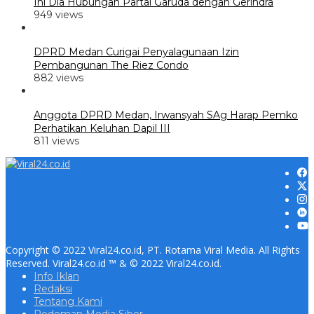
Ini Dia Hubungan Partai Garuda dengan Gerindra
949 views
DPRD Medan Curigai Penyalagunaan Izin
Pembangunan The Riez Condo
882 views
Anggota DPRD Medan, Irwansyah SAg Harap Pemko
Perhatikan Keluhan Dapil III
811 views
Copyright © 2022 Viral24.co.id, PT. Rotama Viral Media. All Rights
Reserved. Viral24.co.id ™ & © 2022 Viral24.co.id.
Info Iklan
Redaksi
Tentang Kami
Pedoman Media Siber