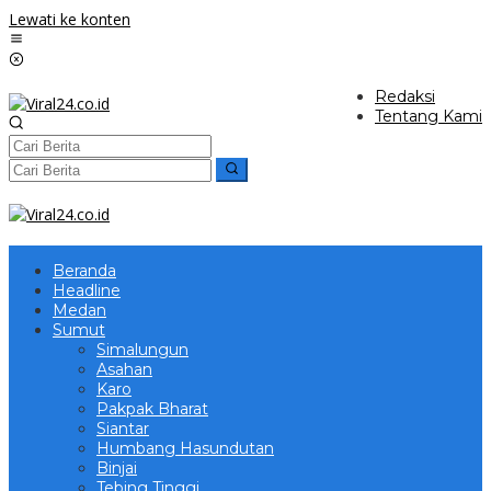
Lewati ke konten
Redaksi
Tentang Kami
Beranda
Headline
Medan
Sumut
Simalungun
Asahan
Karo
Pakpak Bharat
Siantar
Humbang Hasundutan
Binjai
Tebing Tinggi