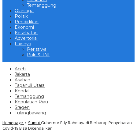
Temanggung
Olahraga
Politik
Pendidikan
Ekonomi
Kesehatan
Advertorial
Lainnya
Peristiwa
Polri & TNI
Aceh
Jakarta
Asahan
Tapanuli Utara
Kendal
Temanggung
Kepulauan Riau
Sragen
Tulangbawang
Homepage
/
Sumut
Gubernur Edy Rahmayadi Berharap Penyebaran
Covid-19 Bisa Dikendalikan