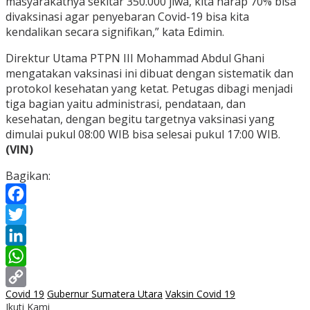
masyarakatnya sekitar 350.000 jiwa, kita harap 70% bisa
divaksinasi agar penyebaran Covid-19 bisa kita
kendalikan secara signifikan,” kata Edimin.
Direktur Utama PTPN III Mohammad Abdul Ghani
mengatakan vaksinasi ini dibuat dengan sistematik dan
protokol kesehatan yang ketat. Petugas dibagi menjadi
tiga bagian yaitu administrasi, pendataan, dan
kesehatan, dengan begitu targetnya vaksinasi yang
dimulai pukul 08:00 WIB bisa selesai pukul 17:00 WIB.
(VIN)
Bagikan:
Facebook
Twitter
LinkedIn
WhatsApp
Covid 19
Gubernur Sumatera Utara
Vaksin Covid 19
Copy
Ikuti Kami