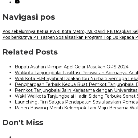
Navigasi pos
Pos sebelumnya
Ketua PWRI Kota Metro, Muktaridi RB Ucapkan Sel
Pos berikutnya
PT Taspen Sosialisasikan Program Top Up kepada
Related Posts
Bupati Asahan Pimpin Apel Gelar Pasukan OPS 2024
Walikota Tanjungbalai Fasilitasi Perawatan Abimanyu An
Wali Kota H.M Syahrial Doakan Ibu Nurbaiti Semoga L
Penghargaan Terbaik Kedua Buat Pemkot Tanjungbalai 
Pemkot Tanjungbalai Jalin Kerjasama dengan Universita
Wakil Walikota Tanjungbalai Hadiri Sidang Terbuka Sena
Launching, Tim Satgas Pendapatan Sosialisasikan Pemas
Panen Bawang Merah Kelompok Tani Maju Bersama Walik
Don't Miss