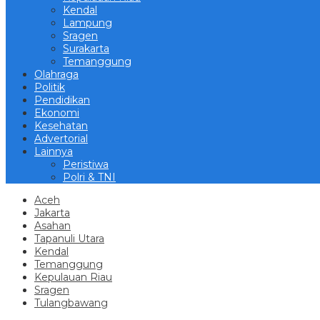
Kendal
Lampung
Sragen
Surakarta
Temanggung
Olahraga
Politik
Pendidikan
Ekonomi
Kesehatan
Advertorial
Lainnya
Peristiwa
Polri & TNI
Aceh
Jakarta
Asahan
Tapanuli Utara
Kendal
Temanggung
Kepulauan Riau
Sragen
Tulangbawang