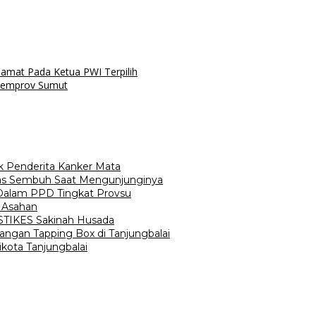
amat Pada Ketua PWI Terpilih
 Pemprov Sumut
ak Penderita Kanker Mata
ekas Sembuh Saat Mengunjunginya
Dalam PPD Tingkat Provsu
s Asahan
t STIKES Sakinah Husada
angan Tapping Box di Tanjungbalai
ota Tanjungbalai