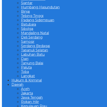
Siantar
Humbang Hasundutan
Binjai
Tebing Tinggi
Padang Sidempuan
Batubara
Sibolga
Mandailing Natal
Deli Serdang
Samosir
Serdang Bedagai
Tapanuli Selatan
Labuhan Batu
Dairi
Tanjung Balai
Paluta
Toba
Langkat
Hukum & Kriminal
Daerah
Aceh
Jakarta
Jawa Tengah
Rokan Hilir
Kepulauan Riau