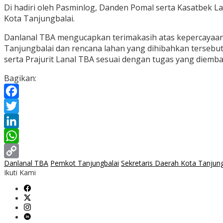
Di hadiri oleh Pasminlog, Danden Pomal serta Kasatbek La
Kota Tanjungbalai.
Danlanal TBA mengucapkan terimakasih atas kepercayaan
Tanjungbalai dan rencana lahan yang dihibahkan tersebu
serta Prajurit Lanal TBA sesuai dengan tugas yang diemb
Bagikan:
Facebook
Twitter
LinkedIn
WhatsApp
Danlanal TBA
Pemkot Tanjungbalai
Sekretaris Daerah Kota Tanjung
Copy
Ikuti Kami
Link