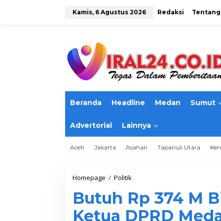
L
e
Kamis, 6 Agustus 2026
Redaksi
Tentang
w
a
t
i
k
e
k
o
n
t
Beranda
Headline
Medan
Sumut
e
n
Advertorial
Lainnya
Aceh
Jakarta
Asahan
Tapanuli Utara
Ken
Homepage
/
Politik
B
u
Butuh Rp 374 M Bi
t
u
Ketua DPRD Meda
h