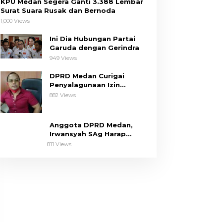
KPU Medan Segera Ganti 3.388 Lembar
Surat Suara Rusak dan Bernoda
1,000 Views
Ini Dia Hubungan Partai
Garuda dengan Gerindra
949 Views
DPRD Medan Curigai
Penyalagunaan Izin
Pembangunan The Riez
882 Views
Condo
Anggota DPRD Medan,
Irwansyah SAg Harap
Pemko Perhatikan Keluhan
811 Views
Dapil III