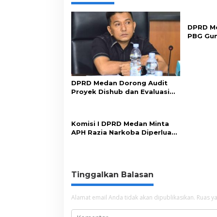
DPRD Me
PBG Gu
Perizin
DPRD Medan Dorong Audit
Proyek Dishub dan Evaluasi
Sistem Parkir
Komisi I DPRD Medan Minta
APH Razia Narkoba Diperluas
ke Seluruh THM
Tinggalkan Balasan
Alamat email Anda tidak akan dipublikasikan.
Ruas ya