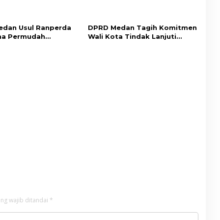
dan Usul Ranperda
DPRD Medan Tagih Komitmen
na Permudah
Wali Kota Tindak Lanjuti
an Tingkatkan PAD
Aspirasi Masyarakat
ng wajib ditandai
*