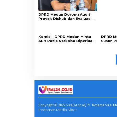
DPRD Medan Dorong Audit
Proyek Dishub dan Evaluasi
Sistem Parkir
Komisi I DPRD Medan Minta
DPRD Me
APH Razia Narkoba Diperluas
Susun P
ke Seluruh THM
Penguat
Copyright © 2022 Viral24.co.id, PT. Rotama Viral Me
Pedoman Media Siber