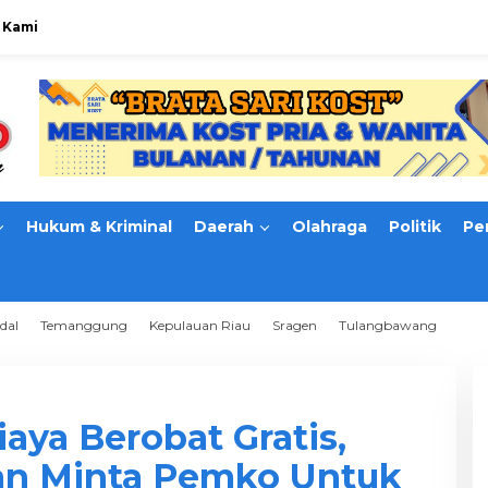
 Kami
Hukum & Kriminal
Daerah
Olahraga
Politik
Pe
dal
Temanggung
Kepulauan Riau
Sragen
Tulangbawang
aya Berobat Gratis,
n Minta Pemko Untuk