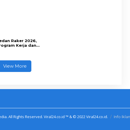
dan Raker 2026,
rogram Kerja dan
an Fungsi Dewan
View More
dia. All Rights Reserved. Viral24.co.id ™ & © 2022 Viral24.co.id.
Info Ikla