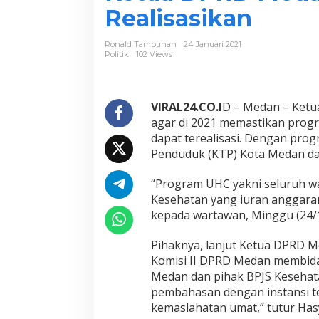
R
Realisasikan
p
3
7
Ronald Tambunan
24 Januari 2021
4
Politik
102 Views
M
B
i
a
VIRAL24.CO.I
D – Medan – Ket
y
agar di 2021 memastikan progr
a
dapat terealisasi. Dengan pro
B
Penduduk (KTP) Kota Medan dap
e
r
o
“Program UHC yakni seluruh w
b
Kesehatan yang iuran anggara
a
kepada wartawan, Minggu (24/1
t
G
Pihaknya, lanjut Ketua DPRD Me
r
a
Komisi II DPRD Medan membida
t
Medan dan pihak BPJS Kesehata
i
pembahasan dengan instansi te
s
kemaslahatan umat,” tutur Has
,