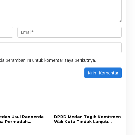
da peramban ini untuk komentar saya berikutnya.
dan Usul Ranperda
DPRD Medan Tagih Komitmen
na Permudah
Wali Kota Tindak Lanjuti
an Tingkatkan PAD
Aspirasi Masyarakat