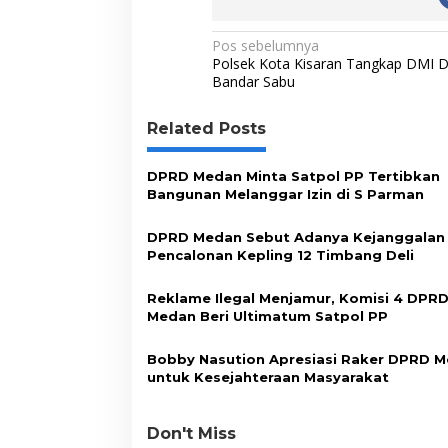
n
o
r
I
p
n
t
u
N
k
n
p
k
Pos sebelumnya
k
Polsek Kota Kisaran Tangkap DMI D
a
R
Bandar Sabu
e
v
a
Related Posts
i
l
i
g
s
DPRD Medan Minta Satpol PP Tertibkan
a
a
Bangunan Melanggar Izin di S Parman
s
s
i
DPRD Medan Sebut Adanya Kejanggalan
i
k
Pencalonan Kepling 12 Timbang Deli
a
p
n
o
Reklame Ilegal Menjamur, Komisi 4 DPR
Medan Beri Ultimatum Satpol PP
s
Bobby Nasution Apresiasi Raker DPRD 
untuk Kesejahteraan Masyarakat
Don't Miss