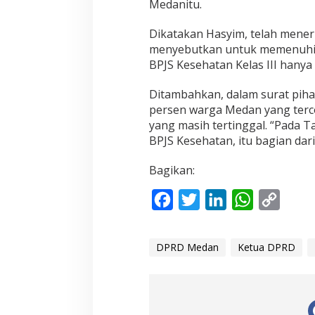
Medanitu.
K
e
t
Dikatakan Hasyim, telah mener
u
menyebutkan untuk memenuhi s
a
BPJS Kesehatan Kelas III hany
D
P
R
Ditambahkan, dalam surat piha
D
persen warga Medan yang terco
M
yang masih tertinggal. “Pada T
e
BPJS Kesehatan, itu bagian da
d
a
n
Bagikan:
M
i
F
T
L
W
C
n
t
a
w
i
h
o
a
c
i
n
a
p
P
DPRD Medan
Ketua DPRD
e
e
t
k
t
y
m
k
b
t
e
s
L
o
o
e
d
A
i
U