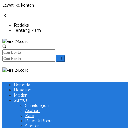
Lewati ke konten
Redaksi
Tentang Kami
Beranda
Headline
Medan
Sumut
Simalungun
Asahan
Karo
Pakpak Bharat
Siantar