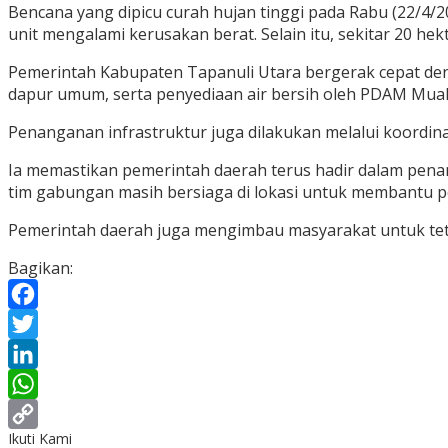
Bencana yang dipicu curah hujan tinggi pada Rabu (22/4/
unit mengalami kerusakan berat. Selain itu, sekitar 20 he
Pemerintah Kabupaten Tapanuli Utara bergerak cepat den
dapur umum, serta penyediaan air bersih oleh PDAM Mual
Penanganan infrastruktur juga dilakukan melalui koordin
Ia memastikan pemerintah daerah terus hadir dalam penan
tim gabungan masih bersiaga di lokasi untuk membantu p
Pemerintah daerah juga mengimbau masyarakat untuk tet
Bagikan:
Facebook
Twitter
LinkedIn
WhatsApp
Ikuti Kami
Copy