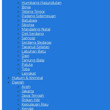
Humbang Hasundutan
Binjai
Tebing Tinggi
Padang Sidempuan
Batubara
Sibolga
Mandailing Natal
Deli Serdang
Samosir
Serdang Bedagai
Tapanuli Selatan
Labuhan Batu
Dairi
Tanjung Balai
Paluta
Toba
Langkat
Hukum & Kriminal
Daerah
Aceh
Jakarta
Jawa Tengah
Rokan Hilir
Kepulauan Riau
Kendal