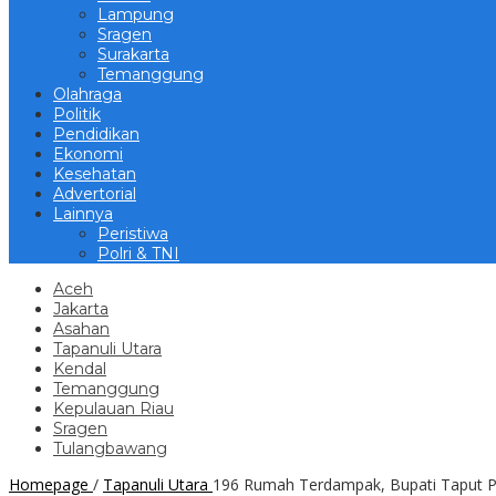
Lampung
Sragen
Surakarta
Temanggung
Olahraga
Politik
Pendidikan
Ekonomi
Kesehatan
Advertorial
Lainnya
Peristiwa
Polri & TNI
Aceh
Jakarta
Asahan
Tapanuli Utara
Kendal
Temanggung
Kepulauan Riau
Sragen
Tulangbawang
Homepage
/
Tapanuli Utara
196 Rumah Terdampak, Bupati Taput 