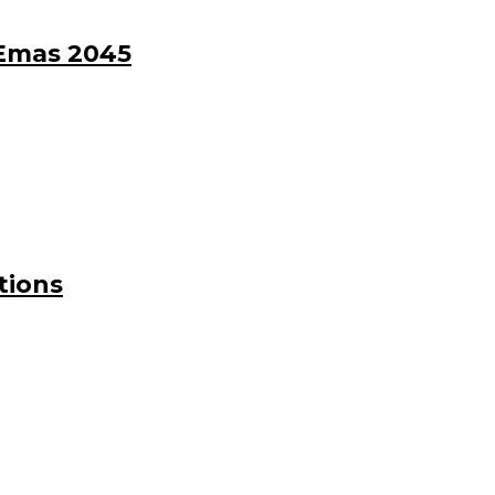
 Emas 2045
tions