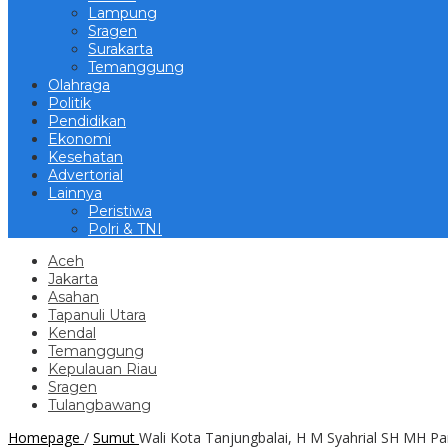
Lampung
Sragen
Surakarta
Temanggung
Olahraga
Politik
Pendidikan
Ekonomi
Kesehatan
Advertorial
Lainnya
Peristiwa
Polri & TNI
Aceh
Jakarta
Asahan
Tapanuli Utara
Kendal
Temanggung
Kepulauan Riau
Sragen
Tulangbawang
Homepage
/
Sumut
Wali Kota Tanjungbalai, H M Syahrial SH MH Pan