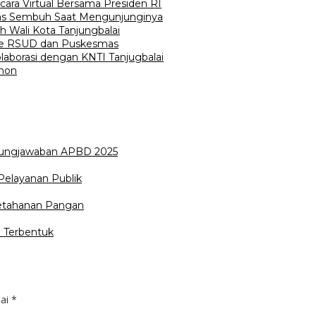
ecara Virtual Bersama Presiden RI
ekas Sembuh Saat Mengunjunginya
h Wali Kota Tanjungbalai
 ke RSUD dan Puskesmas
laborasi dengan KNTI Tanjugbalai
ohon
ungjawaban APBD 2025
Pelayanan Publik
Ketahanan Pangan
 Terbentuk
dai
*