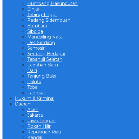
Humbang Hasundutan
Binjai
Tebing Tinggi
Padang Sidempuan
Batubara
Sibolga
Mandailing Natal
Deli Serdang
Samosir
Serdang Bedagai
Tapanuli Selatan
Labuhan Batu
Dairi
Tanjung Balai
Paluta
Toba
Langkat
Hukum & Kriminal
Daerah
Aceh
Jakarta
Jawa Tengah
Rokan Hilir
Kepulauan Riau
Kendal