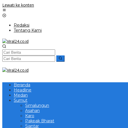
Lewati ke konten
Redaksi
Tentang Kami
Beranda
Headline
Medan
Sumut
Simalungun
Asahan
Karo
Pakpak Bharat
Siantar