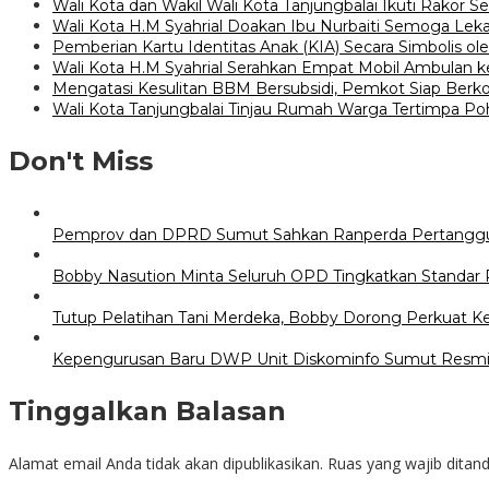
Wali Kota dan Wakil Wali Kota Tanjungbalai Ikuti Rakor S
Wali Kota H.M Syahrial Doakan Ibu Nurbaiti Semoga L
Pemberian Kartu Identitas Anak (KIA) Secara Simbolis ole
Wali Kota H.M Syahrial Serahkan Empat Mobil Ambulan
Mengatasi Kesulitan BBM Bersubsidi, Pemkot Siap Berko
Wali Kota Tanjungbalai Tinjau Rumah Warga Tertimpa P
Don't Miss
Pemprov dan DPRD Sumut Sahkan Ranperda Pertangg
Bobby Nasution Minta Seluruh OPD Tingkatkan Standar 
Tutup Pelatihan Tani Merdeka, Bobby Dorong Perkuat 
Kepengurusan Baru DWP Unit Diskominfo Sumut Resmi
Tinggalkan Balasan
Alamat email Anda tidak akan dipublikasikan.
Ruas yang wajib ditan