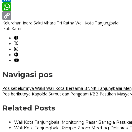
LinkedIn
WhatsApp
Kelurahan Indra Sakti
Vihara Tri Ratna
Wali Kota Tanjungbalai
Copy
Ikuti Kami
Link
Navigasi pos
Pos sebelumnya
Wakil Wali Kota Bersama BNNK Tanjungbalai Mengg
Pos berikutnya
Kapolda Sumut dan Pangdam I/BB Pastikan Masyar
Related Posts
Wali Kota Tanjungbalai Monitoring Pasar Bahagia Pastik
Wali Kota Tanjungbalai Pimpin Zoom Meeting Deklarasi 