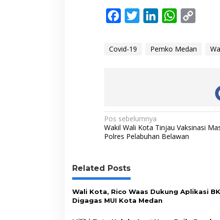
F
T
L
W
C
a
w
i
h
o
c
i
n
a
p
Covid-19
Pemko Medan
Wa
e
t
k
t
y
b
t
e
s
L
o
e
d
A
i
o
r
I
p
n
N
k
n
p
k
Pos sebelumnya
Wakil Wali Kota Tinjau Vaksinasi Mas
a
Polres Pelabuhan Belawan
v
i
Related Posts
g
a
Wali Kota, Rico Waas Dukung Aplikasi 
s
Digagas MUI Kota Medan
i