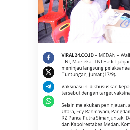
I
d
a
n
K
a
p
o
l
r
i
VIRAL24.CO.ID
– MEDAN – Wali
M
TNI, Marsekal TNI Hadi Tjahjant
e
meninjau langsung pelaksanaan
n
Tuntungan, Jumat (17/9).
i
n
j
Vaksinasi ini dikhususkan kepa
a
tersebut dengan target vaksin
u
V
Selain melakukan peninjauan, 
a
k
Utara, Edy Rahmayadi, Pangdam
s
RZ Panca Putra Simanjuntak, D
i
dan Kapolrestabes Medan, Kom
n