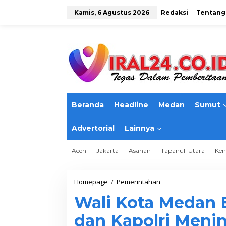
L
e
Kamis, 6 Agustus 2026
Redaksi
Tentang
w
a
t
i
k
e
k
o
n
t
Beranda
Headline
Medan
Sumut
e
n
Advertorial
Lainnya
Aceh
Jakarta
Asahan
Tapanuli Utara
Ken
Homepage
/
Pemerintahan
W
a
Wali Kota Medan 
l
i
dan Kapolri Menin
K