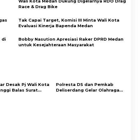
Wali Kota Medan Dukung Digelarnya RDO Drag
Race & Drag Bike
gas
Tak Capai Target, Komisi III Minta Wali Kota
Evaluasi Kinerja Bapenda Medan
 di
Bobby Nasution Apresiasi Raker DPRD Medan
untuk Kesejahteraan Masyarakat
ar Desak Pj Wali Kota
Polresta DS dan Pemkab
nggi Balas Surat
Deliserdang Gelar Olahraga
Bersama