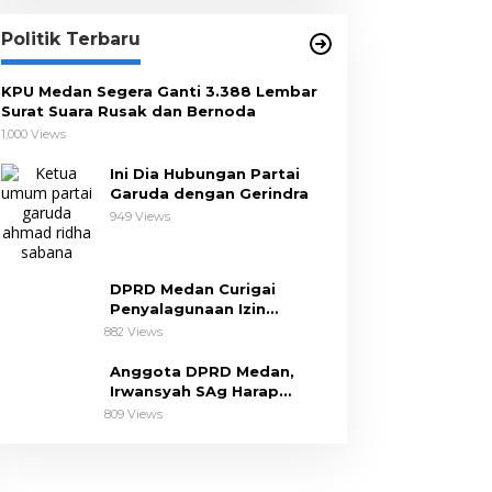
Politik Terbaru
KPU Medan Segera Ganti 3.388 Lembar
Surat Suara Rusak dan Bernoda
1,000 Views
Ini Dia Hubungan Partai
Garuda dengan Gerindra
949 Views
DPRD Medan Curigai
Penyalagunaan Izin
Pembangunan The Riez
882 Views
Condo
Anggota DPRD Medan,
Irwansyah SAg Harap
Pemko Perhatikan Keluhan
809 Views
Dapil III