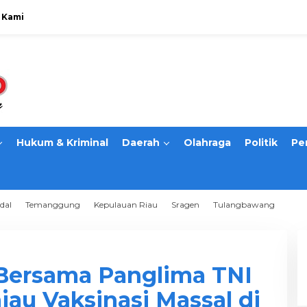
 Kami
Hukum & Kriminal
Daerah
Olahraga
Politik
Pe
dal
Temanggung
Kepulauan Riau
Sragen
Tulangbawang
Bersama Panglima TNI
jau Vaksinasi Massal di