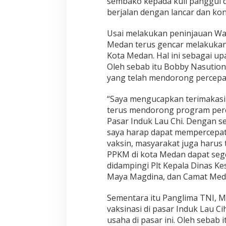
sembako kepada kuli panggul da
a
berjalan dengan lancar dan kon
s
i
M
Usai melakukan peninjauan W
a
Medan terus gencar melakukan v
s
Kota Medan. Hal ini sebagai u
s
Oleh sebab itu Bobby Nasutio
a
l
yang telah mendorong percepat
d
i
“Saya mengucapkan terimakasih
P
terus mendorong program perce
a
Pasar Induk Lau Chi. Dengan s
s
a
saya harap dapat mempercepat
r
vaksin, masyarakat juga harus
I
PPKM di kota Medan dapat sege
n
didampingi Plt Kepala Dinas Ke
d
u
Maya Magdina, dan Camat Meda
k
L
Sementara itu Panglima TNI, 
a
vaksinasi di pasar Induk Lau Ci
u
usaha di pasar ini. Oleh sebab
C