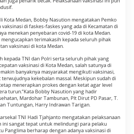
n juga penarik becak. Pelaksanaan vaksinasi ini pun
dusif.
ali Kota Medan, Bobby Nasution mengatakan Pemko
aksinasi di faskes-faskes yang ada di Kecamatan di
paya menekan penyebaran covid-19 di kota Medan.
n mengucapkan terimakasih kepada seluruh pihak
an vaksinasi di kota Medan.
 kepada TNI dan Polri serta seluruh pihak yang
patan vaksinasi di Kota Medan, salah satunya di
emakin banyaknya masyarakat mengikuti vaksinasi,
 terwujudnya kekebalan massal. Meskipun sudah di
 tetap menerapkan prokes dengan ketat agar level
ra turun.”Kata Bobby Nasution yang hadir
sehatan, Mardohar Tambunan, Plt Dirut PD Pasar, T.
n Tuntungan, Harry Indrawan Tarigan.
Marsekal TNI Hadi Tjahjanto mengatakan pelaksanaan
h ini sangat tepat untuk melindungi para pelaku
 itu Panglima berharap dengan adanya vaksinasi di