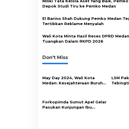
Miliki Tata Kelola Aset Yang Baik, Pemko
p
Depok Studi Tiru ke Pemko Medan
o
El Barino Shah Dukung Pemko Medan Te
s
Tertibkan Reklame Menyalah
Wali Kota Minta Hasil Reses DPRD Medan
Tuangkan Dalam RKPD 2026
Don't Miss
May Day 2024, Wali Kota
LSM Pak
Medan: Kesejahteraan Buruh
Tebingti
Ditingkatkan
DPRD
Forkopimda Sumut Apel Gelar
Pasukan Kunjungan Ibu
Negara