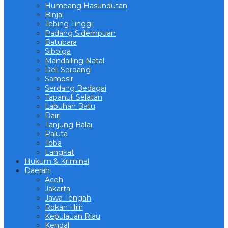
Humbang Hasundutan
Binjai
Tebing Tinggi
Padang Sidempuan
Batubara
Sibolga
Mandailing Natal
Deli Serdang
Samosir
Serdang Bedagai
Tapanuli Selatan
Labuhan Batu
Dairi
Tanjung Balai
Paluta
Toba
Langkat
Hukum & Kriminal
Daerah
Aceh
Jakarta
Jawa Tengah
Rokan Hilir
Kepulauan Riau
Kendal