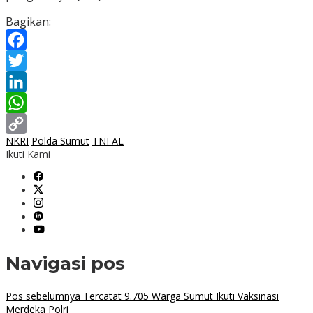
Bagikan:
Facebook
Twitter
LinkedIn
WhatsApp
NKRI
Polda Sumut
TNI AL
Copy
Ikuti Kami
Link
Navigasi pos
Pos sebelumnya
Tercatat 9.705 Warga Sumut Ikuti Vaksinasi
Merdeka Polri