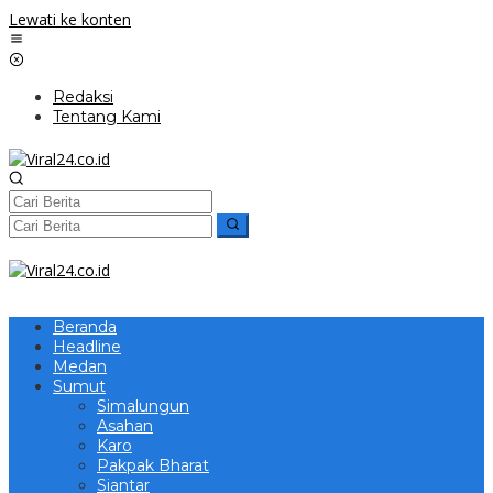
Lewati ke konten
Redaksi
Tentang Kami
Beranda
Headline
Medan
Sumut
Simalungun
Asahan
Karo
Pakpak Bharat
Siantar