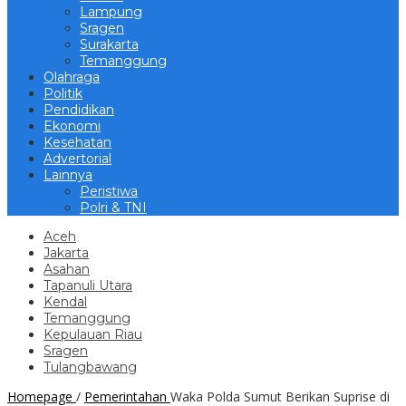
Lampung
Sragen
Surakarta
Temanggung
Olahraga
Politik
Pendidikan
Ekonomi
Kesehatan
Advertorial
Lainnya
Peristiwa
Polri & TNI
Aceh
Jakarta
Asahan
Tapanuli Utara
Kendal
Temanggung
Kepulauan Riau
Sragen
Tulangbawang
Homepage
/
Pemerintahan
Waka Polda Sumut Berikan Suprise di