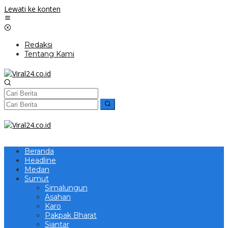
Lewati ke konten
Redaksi
Tentang Kami
Beranda
Headline
Medan
Sumut
Simalungun
Asahan
Karo
Pakpak Bharat
Siantar