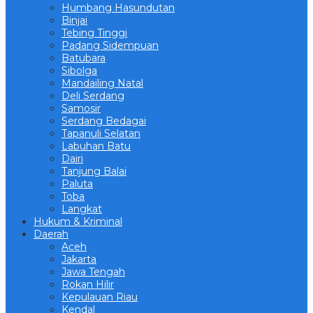
Humbang Hasundutan
Binjai
Tebing Tinggi
Padang Sidempuan
Batubara
Sibolga
Mandailing Natal
Deli Serdang
Samosir
Serdang Bedagai
Tapanuli Selatan
Labuhan Batu
Dairi
Tanjung Balai
Paluta
Toba
Langkat
Hukum & Kriminal
Daerah
Aceh
Jakarta
Jawa Tengah
Rokan Hilir
Kepulauan Riau
Kendal