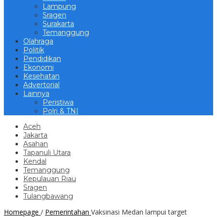
Lampung
Sragen
Surakarta
Temanggung
Olahraga
Politik
Pendidikan
Ekonomi
Kesehatan
Advertorial
Lainnya
Peristiwa
Polri & TNI
Aceh
Jakarta
Asahan
Tapanuli Utara
Kendal
Temanggung
Kepulauan Riau
Sragen
Tulangbawang
Homepage
/
Pemerintahan
Vaksinasi Medan lampui target