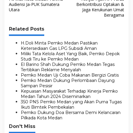
k
a
Audiensi Ja-PUK Sumatera
Berkontribusi Ciptakan &
Utara
Jaga Kerukunan Umat
v
Beragama
i
g
Related Posts
a
s
H.Doli Minta Pemko Medan Pastikan
Ketersediaan Gas LPG Subsidi Aman
i
Miliki Tata Kelola Aset Yang Baik, Pemko Depok
Studi Tiru ke Pemko Medan
p
El Barino Shah Dukung Pemko Medan Tegas
o
Tertibkan Reklame Menyalah
Pemko Medan Uji Coba Makanan Bergizi Gratis
s
Pemko Medan Dukung Perlombaan Dayung
Sampan Pesisir
Kepuasan Masyarakat Terhadap Kinerja Pemko
Medan Tahun 2024 Diseminarkan
350 PNS Pemko Medan yang Akan Purna Tugas
Ikuti Bimtek Pembekalan
Pemko Dukung Doa Bersama Demi Kelancaran
Pilkada Kota Medan
Don't Miss