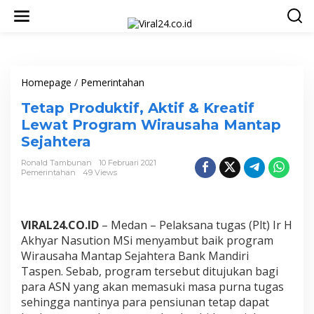
L
e
w
a
t
i
k
Homepage
/
Pemerintahan
T
e
e
Tetap Produktif, Aktif & Kreatif
k
t
o
a
Lewat Program Wirausaha Mantap
n
p
Sejahtera
t
P
e
r
Ronald Tambunan
10 Februari 2021
n
o
Pemerintahan
49 Views
d
u
k
t
VIRAL24.CO.ID
– Medan – Pelaksana tugas (Plt) Ir H
i
Akhyar Nasution MSi menyambut baik program
f
Wirausaha Mantap Sejahtera Bank Mandiri
,
Taspen. Sebab, program tersebut ditujukan bagi
A
k
para ASN yang akan memasuki masa purna tugas
t
sehingga nantinya para pensiunan tetap dapat
i