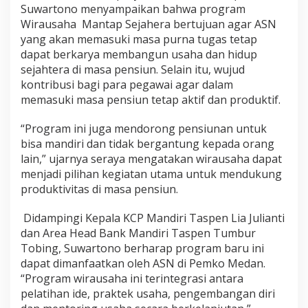
Suwartono menyampaikan bahwa program
u
s
Wirausaha Mantap Sejahera bertujuan agar ASN
a
yang akan memasuki masa purna tugas tetap
h
dapat berkarya membangun usaha dan hidup
a
sejahtera di masa pensiun. Selain itu, wujud
M
kontribusi bagi para pegawai agar dalam
a
n
memasuki masa pensiun tetap aktif dan produktif.
t
a
“Program ini juga mendorong pensiunan untuk
p
bisa mandiri dan tidak bergantung kepada orang
S
lain,” ujarnya seraya mengatakan wirausaha dapat
e
j
menjadi pilihan kegiatan utama untuk mendukung
a
produktivitas di masa pensiun.
h
t
Didampingi Kepala KCP Mandiri Taspen Lia Julianti
e
dan Area Head Bank Mandiri Taspen Tumbur
r
a
Tobing, Suwartono berharap program baru ini
dapat dimanfaatkan oleh ASN di Pemko Medan.
“Program wirausaha ini terintegrasi antara
pelatihan ide, praktek usaha, pengembangan diri