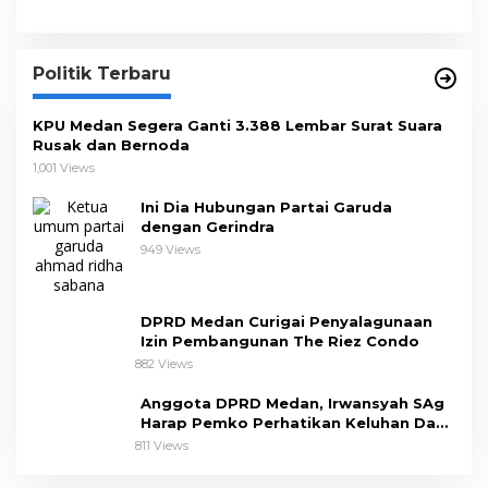
Politik Terbaru
KPU Medan Segera Ganti 3.388 Lembar Surat Suara
Rusak dan Bernoda
1,001 Views
Ini Dia Hubungan Partai Garuda
dengan Gerindra
949 Views
DPRD Medan Curigai Penyalagunaan
Izin Pembangunan The Riez Condo
882 Views
Anggota DPRD Medan, Irwansyah SAg
Harap Pemko Perhatikan Keluhan Dapil
III
811 Views