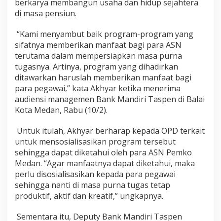
berkarya membangun usaha dan hidup sejahtera
f
di masa pensiun.
&
K
r
“Kami menyambut baik program-program yang
e
sifatnya memberikan manfaat bagi para ASN
a
terutama dalam mempersiapkan masa purna
t
tugasnya. Artinya, program yang dihadirkan
i
ditawarkan haruslah memberikan manfaat bagi
f
L
para pegawai,” kata Akhyar ketika menerima
e
audiensi managemen Bank Mandiri Taspen di Balai
w
Kota Medan, Rabu (10/2).
a
t
Untuk itulah, Akhyar berharap kepada OPD terkait
P
r
untuk mensosialisasikan program tersebut
o
sehingga dapat diketahui oleh para ASN Pemko
g
Medan. “Agar manfaatnya dapat diketahui, maka
r
perlu disosialisasikan kepada para pegawai
a
m
sehingga nanti di masa purna tugas tetap
W
produktif, aktif dan kreatif,” ungkapnya.
i
r
Sementara itu, Deputy Bank Mandiri Taspen
a