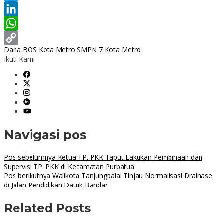
Twitter
LinkedIn
WhatsApp
Dana BOS
Kota Metro
SMPN 7 Kota Metro
Copy
Ikuti Kami
Link
Navigasi pos
Pos sebelumnya
Ketua TP. PKK Taput Lakukan Pembinaan dan
Supervisi TP. PKK di Kecamatan Purbatua
Pos berikutnya
Walikota Tanjungbalai Tinjau Normalisasi Drainase
di Jalan Pendidikan Datuk Bandar
Related Posts