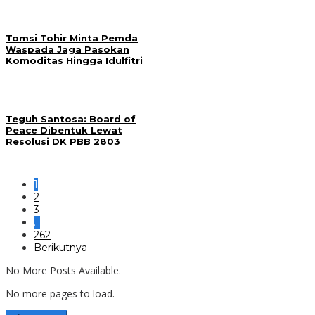
Tomsi Tohir Minta Pemda
Waspada Jaga Pasokan
Komoditas Hingga Idulfitri
Teguh Santosa: Board of
Peace Dibentuk Lewat
Resolusi DK PBB 2803
1
2
3
…
262
Berikutnya
No More Posts Available.
No more pages to load.