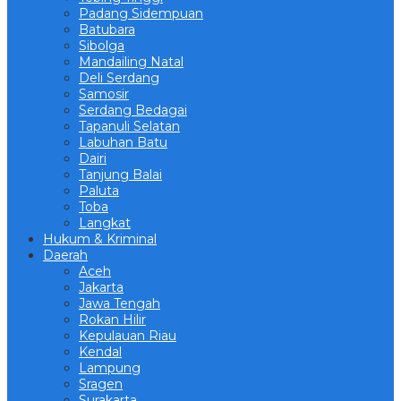
Padang Sidempuan
Batubara
Sibolga
Mandailing Natal
Deli Serdang
Samosir
Serdang Bedagai
Tapanuli Selatan
Labuhan Batu
Dairi
Tanjung Balai
Paluta
Toba
Langkat
Hukum & Kriminal
Daerah
Aceh
Jakarta
Jawa Tengah
Rokan Hilir
Kepulauan Riau
Kendal
Lampung
Sragen
Surakarta