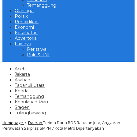
Temanggung
Olahraga
Politik
Pendidikan
Ekonomi
Kesehatan
Advertorial
Lainnya
Peristiwa
Polri & TNI
Aceh
Jakarta
Asahan
Tapanuli Utara
Kendal
Temanggung
Kepulauan Riau
Sragen
Tulangbawang
Homepage
/
Daerah
Terima Dana BOS Ratusan Juta, Anggaran
Perawatan Sarpras SMPN 7 Kota Metro Dipertanyakan