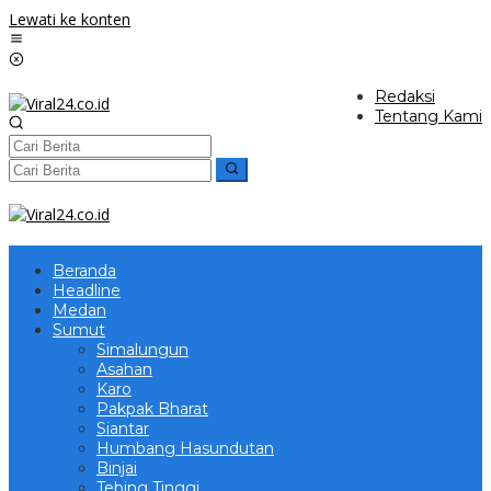
Lewati ke konten
Redaksi
Tentang Kami
Beranda
Headline
Medan
Sumut
Simalungun
Asahan
Karo
Pakpak Bharat
Siantar
Humbang Hasundutan
Binjai
Tebing Tinggi