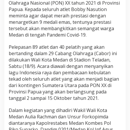
o
Olahraga Nasional (PON) XX tahun 2021 di Provinsi
b
Papua. Kepada seluruh atlet Bobby Nasution
b
meminta agar dapat meraih prestasi dengan
y
menargetkan 9 medali emas, tentunya prestasi
N
a
tersebut akan membangkitkan semangat warga
s
Medan di tengah Pandemi Covid-19.
u
t
Pelepasan 89 atlet dan 40 pelatih yang akan
i
bertanding dalam 29 Cabang Olahraga (Cabor) ini
o
n
dilakukan Wali Kota Medan di Stadion Teladan,
H
Sabtu (18/9). Acara diawali dengan menyanyikan
a
lagu Indonesia raya dan pembacaan kebulatan
r
tekad oleh seluruh atlet yang akan menjadi bagian
a
dari kontingen Sumatera Utara pada PON XX di
p
k
Provinsi Papua yang akan berlangsung pada
a
tanggal 2 sampai 15 Oktober tahun 2021.
n
A
Dalam kegiatan yang dihadiri Wakil Wali Kota
t
Medan Aulia Rachman dan Unsur Forkopimda
l
e
diantaranya Kapolrestabes Medan Kombes Pol
t
Riko Sunarko, Dandim 0201/Medan Kol Inf Agus