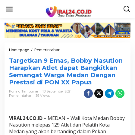
L
e
w
a
t
i
k
e
k
Homepage
/
Pemerintahan
T
o
a
n
Targetkan 9 Emas, Bobby Nasution
r
t
g
Harapkan Atlet dapat Bangkitkan
e
e
n
Semangat Warga Medan Dengan
t
Prestasi di PON XX Papua
k
a
Ronald Tambunan
18 September 2021
n
Pemerintahan
39 Views
9
E
m
a
VIRAL24.CO.ID
– MEDAN – Wali Kota Medan Bobby
s
Nasution melepas 129 Atlet dan Pelatih Kota
,
Medan yang akan bertanding dalam Pekan
B