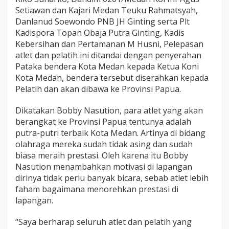
d
Setiawan dan Kajari Medan Teuku Rahmatsyah,
a
Danlanud Soewondo PNB JH Ginting serta Plt
p
a
Kadispora Topan Obaja Putra Ginting, Kadis
t
Kebersihan dan Pertamanan M Husni, Pelepasan
B
atlet dan pelatih ini ditandai dengan penyerahan
a
Pataka bendera Kota Medan kepada Ketua Koni
n
Kota Medan, bendera tersebut diserahkan kepada
g
k
Pelatih dan akan dibawa ke Provinsi Papua.
i
t
Dikatakan Bobby Nasution, para atlet yang akan
k
berangkat ke Provinsi Papua tentunya adalah
a
putra-putri terbaik Kota Medan. Artinya di bidang
n
S
olahraga mereka sudah tidak asing dan sudah
e
biasa meraih prestasi. Oleh karena itu Bobby
m
Nasution menambahkan motivasi di lapangan
a
dirinya tidak perlu banyak bicara, sebab atlet lebih
n
g
faham bagaimana menorehkan prestasi di
a
lapangan.
t
W
“Saya berharap seluruh atlet dan pelatih yang
a