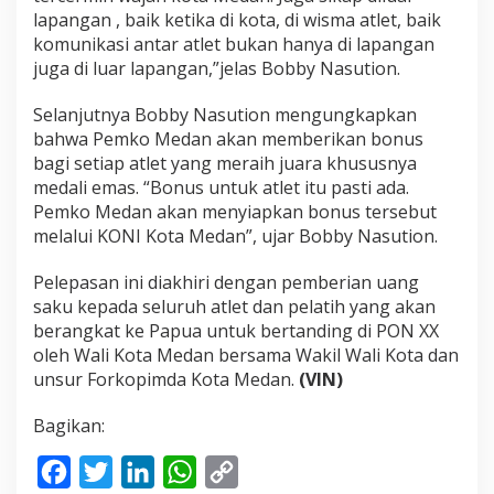
O
lapangan , baik ketika di kota, di wisma atlet, baik
N
komunikasi antar atlet bukan hanya di lapangan
X
juga di luar lapangan,”jelas Bobby Nasution.
X
P
a
Selanjutnya Bobby Nasution mengungkapkan
p
bahwa Pemko Medan akan memberikan bonus
u
bagi setiap atlet yang meraih juara khususnya
a
medali emas. “Bonus untuk atlet itu pasti ada.
Pemko Medan akan menyiapkan bonus tersebut
melalui KONI Kota Medan”, ujar Bobby Nasution.
Pelepasan ini diakhiri dengan pemberian uang
saku kepada seluruh atlet dan pelatih yang akan
berangkat ke Papua untuk bertanding di PON XX
oleh Wali Kota Medan bersama Wakil Wali Kota dan
unsur Forkopimda Kota Medan.
(VIN)
Bagikan:
F
T
L
W
C