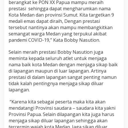
berangkat ke PON XX Papua mampu meraih
r
g
prestasi sehingga dapat mengharumkan nama
a
Kota Medan dan provinsi Sumut. Kita targetkan 9
M
medali emas dapat diraih, Dengan prestasi
e
tersebut nantinya akan mampu membangkitkan
d
semangat warga Medan yang terpukul akibat
a
n
pandemi COVID-19,” Kata Bobby Nasution.
D
e
Selain meraih prestasi Bobby Nasution juga
n
meminta kepada seluruh atlet untuk menjaga
g
nama baik kota Medan dengan menjaga sikap baik
a
n
di lapangan maupun di luar lapangan. Artinya
P
prestasi di dalam lapangan sangat penting namun
r
tidak kalah pentingnya menjaga sikap diluar
e
lapangan.
s
t
a
“Karena kita sebagai peserta maka kita akan
s
mendatangi Provinsi saudara – saudara kita yakni
i
Provinsi Papua. Selain dilapangan kita juga harus
d
menjaga sikap diluar lapangan sehingga akan
i
P
tercermin wajah kota Medan. Jaga sikap diluar