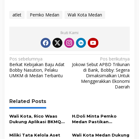
a
w
i
h
o
c
i
n
a
p
atlet
Pemko Medan
Wali Kota Medan
e
t
k
t
y
b
t
e
s
L
Ikuti Kami
o
e
d
A
i
o
r
I
p
n
N
k
n
p
k
Pos sebelumnya
Pos berikutnya
Berkat Kebijakan Baju Adat
Jokowi Sebut APBD Triliunan
a
Bobby Nasution, Pelaku
di Bank, Bobby: Segera
UMKM di Medan Terbantu
Dimaksimalkan Untuk
v
Menggerakkan Ekonomi
i
Daerah
g
Related Posts
a
s
Wali Kota, Rico Waas
H.Doli Minta Pemko
i
Dukung Aplikasi BKMQU
Medan Pastikan
Digagas MUI Kota Medan
Ketersediaan Gas LPG
p
Subsidi Aman
Miliki Tata Kelola Aset
Wali Kota Medan Dukung
o