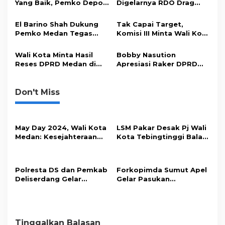
Yang Baik, Pemko Depok
Digelarnya RDO Drag
s
Studi Tiru ke Pemko
Race & Drag Bike
Medan
El Barino Shah Dukung
Tak Capai Target,
Pemko Medan Tegas
Komisi III Minta Wali Kota
Tertibkan Reklame
Evaluasi Kinerja Bapenda
Menyalah
Medan
Wali Kota Minta Hasil
Bobby Nasution
Reses DPRD Medan di
Apresiasi Raker DPRD
Tuangkan Dalam RKPD
Medan untuk
2026
Kesejahteraan
Masyarakat
Don't Miss
May Day 2024, Wali Kota
LSM Pakar Desak Pj Wali
Medan: Kesejahteraan
Kota Tebingtinggi Balas
Buruh Ditingkatkan
Surat DPRD
Polresta DS dan Pemkab
Forkopimda Sumut Apel
Deliserdang Gelar
Gelar Pasukan
Olahraga Bersama
Kunjungan Ibu Negara
Tinggalkan Balasan