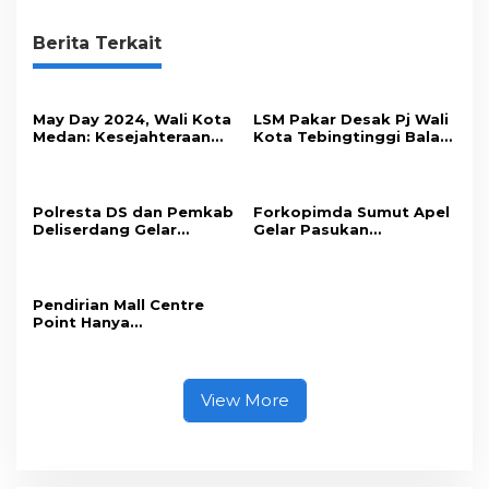
Berita Terkait
May Day 2024, Wali Kota
LSM Pakar Desak Pj Wali
Medan: Kesejahteraan
Kota Tebingtinggi Balas
Buruh Ditingkatkan
Surat DPRD
Polresta DS dan Pemkab
Forkopimda Sumut Apel
Deliserdang Gelar
Gelar Pasukan
Olahraga Bersama
Kunjungan Ibu Negara
Pendirian Mall Centre
Point Hanya
Berdasarkan Putusan
Pengadilan Bukan SIMB
View More