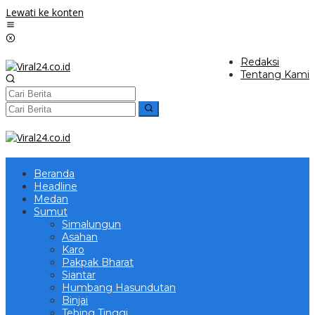
Lewati ke konten
Redaksi
Tentang Kami
Beranda
Headline
Medan
Sumut
Simalungun
Asahan
Karo
Pakpak Bharat
Siantar
Humbang Hasundutan
Binjai
Tebing Tinggi