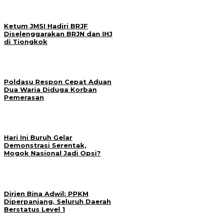
Ketum JMSI Hadiri BRJF
Diselenggarakan BRJN dan IHJ
di Tiongkok
Poldasu Respon Cepat Aduan
Dua Waria Diduga Korban
Pemerasan
Hari Ini Buruh Gelar
Demonstrasi Serentak,
Mogok Nasional Jadi Opsi?
Dirjen Bina Adwil: PPKM
Diperpanjang, Seluruh Daerah
Berstatus Level 1