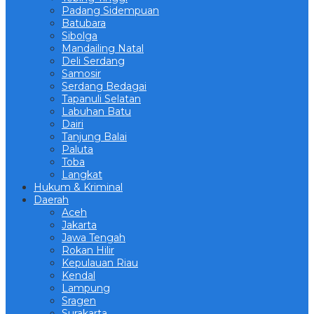
Padang Sidempuan
Batubara
Sibolga
Mandailing Natal
Deli Serdang
Samosir
Serdang Bedagai
Tapanuli Selatan
Labuhan Batu
Dairi
Tanjung Balai
Paluta
Toba
Langkat
Hukum & Kriminal
Daerah
Aceh
Jakarta
Jawa Tengah
Rokan Hilir
Kepulauan Riau
Kendal
Lampung
Sragen
Surakarta