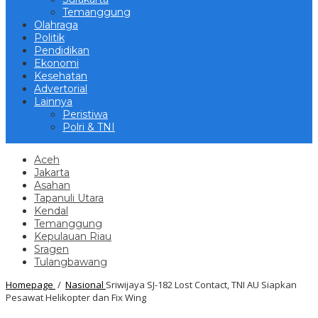
Temanggung
Olahraga
Politik
Pendidikan
Ekonomi
Kesehatan
Advertorial
Lainnya
Peristiwa
Polri & TNI
Aceh
Jakarta
Asahan
Tapanuli Utara
Kendal
Temanggung
Kepulauan Riau
Sragen
Tulangbawang
Homepage
/
Nasional
Sriwijaya SJ-182 Lost Contact, TNI AU Siapkan
Pesawat Helikopter dan Fix Wing