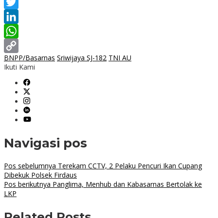
Facebook
Twitter
LinkedIn
WhatsApp
BNPP/Basarnas
Sriwijaya SJ-182
TNI AU
Copy
Ikuti Kami
Link
Navigasi pos
Pos sebelumnya
Terekam CCTV, 2 Pelaku Pencuri Ikan Cupang
Dibekuk Polsek Firdaus
Pos berikutnya
Panglima, Menhub dan Kabasarnas Bertolak ke
LKP
Related Posts