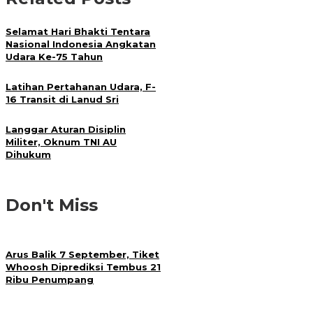
Selamat Hari Bhakti Tentara
Nasional Indonesia Angkatan
Udara Ke-75 Tahun
Latihan Pertahanan Udara, F-
16 Transit di Lanud Sri
Langgar Aturan Disiplin
Militer, Oknum TNI AU
Dihukum
Don't Miss
Arus Balik 7 September, Tiket
Whoosh Diprediksi Tembus 21
Ribu Penumpang