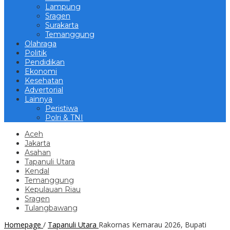
Lampung
Sragen
Surakarta
Temanggung
Olahraga
Politik
Pendidikan
Ekonomi
Kesehatan
Advertorial
Lainnya
Peristiwa
Polri & TNI
Aceh
Jakarta
Asahan
Tapanuli Utara
Kendal
Temanggung
Kepulauan Riau
Sragen
Tulangbawang
Homepage
/
Tapanuli Utara
Rakornas Kemarau 2026, Bupati