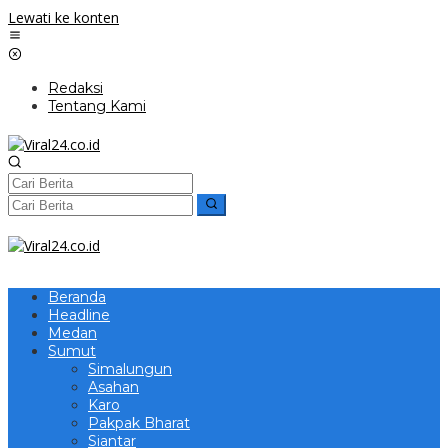
Lewati ke konten
Redaksi
Tentang Kami
Beranda
Headline
Medan
Sumut
Simalungun
Asahan
Karo
Pakpak Bharat
Siantar