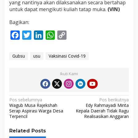
yang nantinya akan dilaksanakan secara bertahap
untuk dapat mengikuti kuliah tatap muka.
(VIN)
Bagikan:
F
T
L
W
C
a
w
i
h
o
c
i
n
a
p
Gubsu
usu
Vaksinasi Covid-19
e
t
k
t
y
b
t
e
s
L
Ikuti Kami
o
e
d
A
i
o
r
I
p
n
N
k
n
p
k
Pos sebelumnya
Pos berikutnya
Wagub Musa Rajekshah
Edy Rahmayadi Minta
a
Serap Aspirasi Warga Desa
Kepala Daerah Tidak Ragu
Terpencil
Realisasikan Anggaran
v
i
Related Posts
g