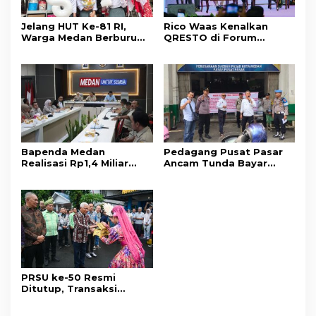
Jelang HUT Ke-81 RI,
Rico Waas Kenalkan
Warga Medan Berburu
QRESTO di Forum
Aksesori Kemerdekaan
APEKSI Leadership
di Toko Acai
Dialogue 2026
Bapenda Medan
Pedagang Pusat Pasar
Realisasi Rp1,4 Miliar
Ancam Tunda Bayar
Tunggakan Pajak
Kontribusi, Desak
Selama Juli 2026
Perbaikan Sarpras
PRSU ke-50 Resmi
Ditutup, Transaksi
Rp50,7 Miliar & 161 Ribu
Pengunjung