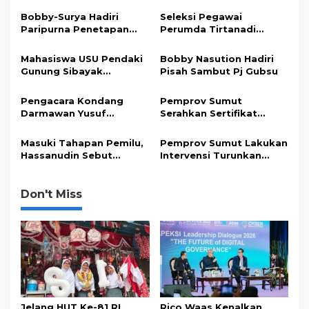
a
Bobby-Surya Hadiri
Seleksi Pegawai
s
Paripurna Penetapan
Perumda Tirtanadi
Gubsu-Wagubsu Terpilih
sudah Sesuai Prosedur
i
Mahasiswa USU Pendaki
Bobby Nasution Hadiri
p
Gunung Sibayak
Pisah Sambut Pj Gubsu
Meninggal Dunia Jatuh
o
ke Jurang
Pengacara Kondang
Pemprov Sumut
s
Darmawan Yusuf
Serahkan Sertifikat
Berhasil Raih Gelar
Tanah kepada
Doktor Dari USU Dengan
Masyarakat
Masuki Tahapan Pemilu,
Pemprov Sumut Lakukan
Predikat Cumlaude
Hassanudin Sebut
Intervensi Turunkan
Kondisi Sumut Stabil dan
Stanting
Aman
Don't Miss
Jelang HUT Ke-81 RI,
Rico Waas Kenalkan