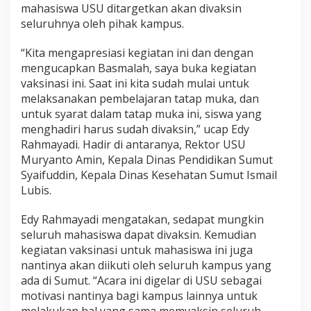
a
mahasiswa USU ditargetkan akan divaksin
u
seluruhnya oleh pihak kampus.
V
a
“Kita mengapresiasi kegiatan ini dan dengan
k
mengucapkan Basmalah, saya buka kegiatan
s
i
vaksinasi ini. Saat ini kita sudah mulai untuk
n
melaksanakan pembelajaran tatap muka, dan
a
untuk syarat dalam tatap muka ini, siswa yang
s
menghadiri harus sudah divaksin,” ucap Edy
i
d
Rahmayadi. Hadir di antaranya, Rektor USU
i
Muryanto Amin, Kepala Dinas Pendidikan Sumut
K
Syaifuddin, Kepala Dinas Kesehatan Sumut Ismail
a
Lubis.
m
p
u
Edy Rahmayadi mengatakan, sedapat mungkin
s
seluruh mahasiswa dapat divaksin. Kemudian
U
kegiatan vaksinasi untuk mahasiswa ini juga
S
nantinya akan diikuti oleh seluruh kampus yang
U
ada di Sumut. “Acara ini digelar di USU sebagai
motivasi nantinya bagi kampus lainnya untuk