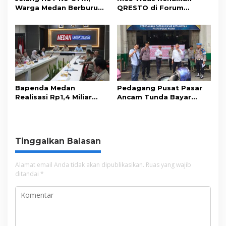
Warga Medan Berburu
QRESTO di Forum
Aksesori Kemerdekaan
APEKSI Leadership
di Toko Acai
Dialogue 2026
Bapenda Medan
Pedagang Pusat Pasar
Realisasi Rp1,4 Miliar
Ancam Tunda Bayar
Tunggakan Pajak
Kontribusi, Desak
Selama Juli 2026
Perbaikan Sarpras
Tinggalkan Balasan
Alamat email Anda tidak akan dipublikasikan.
Ruas yang wajib
ditandai
*