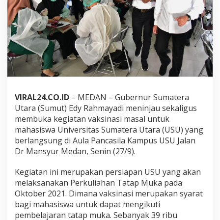
a
t
a
p
M
u
k
a
,
E
d
VIRAL24.CO.ID
– MEDAN – Gubernur Sumatera
y
Utara (Sumut) Edy Rahmayadi meninjau sekaligus
R
a
membuka kegiatan vaksinasi masal untuk
h
mahasiswa Universitas Sumatera Utara (USU) yang
m
berlangsung di Aula Pancasila Kampus USU Jalan
a
Dr Mansyur Medan, Senin (27/9).
y
a
d
Kegiatan ini merupakan persiapan USU yang akan
i
melaksanakan Perkuliahan Tatap Muka pada
T
Oktober 2021. Dimana vaksinasi merupakan syarat
i
bagi mahasiswa untuk dapat mengikuti
n
pembelajaran tatap muka. Sebanyak 39 ribu
j