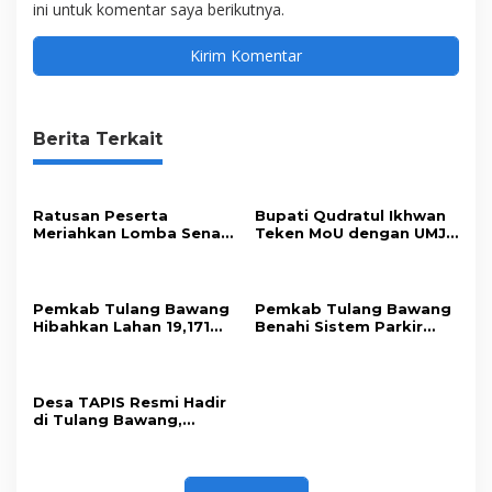
ini untuk komentar saya berikutnya.
Berita Terkait
Ratusan Peserta
Bupati Qudratul Ikhwan
Meriahkan Lomba Senam
Teken MoU dengan UMJ,
Udang Manis di Tulang
Perkuat Sinergi
Bawang
Pendidikan
Pemkab Tulang Bawang
Pemkab Tulang Bawang
Hibahkan Lahan 19,171
Benahi Sistem Parkir
Hektare untuk
Pasar Unit 2 Atasi
Pembangunan SNT
Kepadatan
Desa TAPIS Resmi Hadir
di Tulang Bawang,
Dorong Kesejahteraan
Keluarga