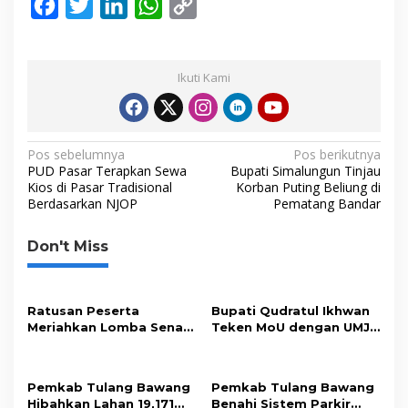
F
T
L
W
C
a
w
i
h
o
c
i
n
a
p
Ikuti Kami
e
t
k
t
y
b
t
e
s
L
o
e
d
A
i
N
Pos sebelumnya
Pos berikutnya
o
r
I
p
n
PUD Pasar Terapkan Sewa
Bupati Simalungun Tinjau
a
Kios di Pasar Tradisional
Korban Puting Beliung di
k
n
p
k
Berdasarkan NJOP
Pematang Bandar
v
i
Don't Miss
g
a
s
Ratusan Peserta
Bupati Qudratul Ikhwan
Meriahkan Lomba Senam
Teken MoU dengan UMJ,
i
Udang Manis di Tulang
Perkuat Sinergi
p
Bawang
Pendidikan
o
Pemkab Tulang Bawang
Pemkab Tulang Bawang
Hibahkan Lahan 19,171
Benahi Sistem Parkir