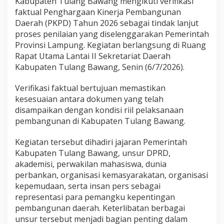
Kabupaten Tulang Bawang mengikuti verifikasi
n
faktual Penghargaan Kinerja Pembangunan
g
J
Daerah (PKPD) Tahun 2026 sebagai tindak lanjut
a
proses penilaian yang diselenggarakan Pemerintah
l
Provinsi Lampung. Kegiatan berlangsung di Ruang
a
Rapat Utama Lantai II Sekretariat Daerah
n
i
Kabupaten Tulang Bawang, Senin (6/7/2026).
V
e
Verifikasi faktual bertujuan memastikan
r
kesesuaian antara dokumen yang telah
i
disampaikan dengan kondisi riil pelaksanaan
f
i
pembangunan di Kabupaten Tulang Bawang.
k
a
Kegiatan tersebut dihadiri jajaran Pemerintah
s
Kabupaten Tulang Bawang, unsur DPRD,
i
akademisi, perwakilan mahasiswa, dunia
F
a
perbankan, organisasi kemasyarakatan, organisasi
k
kepemudaan, serta insan pers sebagai
t
representasi para pemangku kepentingan
u
pembangunan daerah. Keterlibatan berbagai
a
unsur tersebut menjadi bagian penting dalam
l