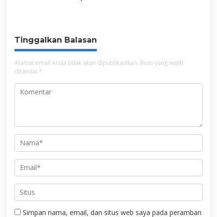
s
Hektare untuk
Pasar Unit 2 Atasi
Pembangunan SNT
Kepadatan
Tinggalkan Balasan
Alamat email Anda tidak akan dipublikasikan.
Ruas yang wajib
ditandai
*
Simpan nama, email, dan situs web saya pada peramban