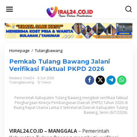
L
e
w
a
t
i
k
e
k
Homepage
/
Tulangbawang
P
o
e
n
Pemkab Tulang Bawang Jalani
m
t
k
Verifikasi Faktual PKPD 2026
e
a
n
b
Redaksi Viral24
6 Juli 2026
Tulangbawang
12 Views
T
u
l
Pemerintah Kabupaten Tulang Bawang mengikuti verifikasi faktual
a
Penghargaan Kinerja Pembangunan Daerah (PKPD) Tahun 2026 di
n
Ruang Rapat Utama Lantai II Sekretariat Daerah Kabupaten Tulang
g
Bawang, Senin (6/7/2026).
B
a
w
VIRAL24.CO.ID – MANGGALA
– Pemerintah
a