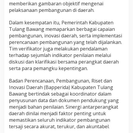
P
memberikan gambaran objektif mengenai
K
pelaksanaan pembangunan di daerah.
P
D
Dalam kesempatan itu, Pemerintah Kabupaten
2
Tulang Bawang memaparkan berbagai capaian
0
2
pembangunan, inovasi daerah, serta implementasi
6
perencanaan pembangunan yang telah dijalankan.
Tim verifikator juga melakukan pendalaman
terhadap sejumlah indikator penilaian melalui
diskusi dan klarifikasi bersama perangkat daerah
serta para pemangku kepentingan.
Badan Perencanaan, Pembangunan, Riset dan
Inovasi Daerah (Bapperida) Kabupaten Tulang
Bawang bertindak sebagai koordinator dalam
penyusunan data dan dokumen pendukung yang
menjadi bahan penilaian. Sinergi antarperangkat
daerah dinilai menjadi faktor penting untuk
memastikan seluruh indikator pembangunan
tersaji secara akurat, terukur, dan akuntabel.