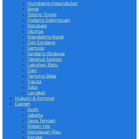
Humbang Hasundutan
Binjai
Tebing Tinggi
Padang Sidempuan
Batubara
Sibolga
Mandailing Natal
Deli Serdang
Samosir
Serdang Bedagai
Tapanuli Selatan
Labuhan Batu
Dairi
Tanjung Balai
Paluta
Toba
Langkat
Hukum & Kriminal
Daerah
Aceh
Jakarta
Jawa Tengah
Rokan Hilir
Kepulauan Riau
Kendal