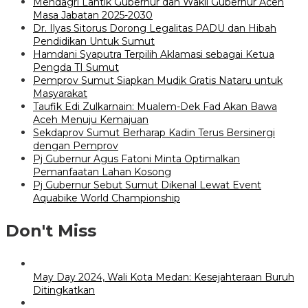
Mendagri Lantik Gubernur dan Wakil Gubernur Aceh
Masa Jabatan 2025-2030
Dr. Ilyas Sitorus Dorong Legalitas PADU dan Hibah
Pendidikan Untuk Sumut
Hamdani Syaputra Terpilih Aklamasi sebagai Ketua
Pengda TI Sumut
Pemprov Sumut Siapkan Mudik Gratis Nataru untuk
Masyarakat
Taufik Edi Zulkarnain: Mualem-Dek Fad Akan Bawa
Aceh Menuju Kemajuan
Sekdaprov Sumut Berharap Kadin Terus Bersinergi
dengan Pemprov
Pj Gubernur Agus Fatoni Minta Optimalkan
Pemanfaatan Lahan Kosong
Pj Gubernur Sebut Sumut Dikenal Lewat Event
Aquabike World Championship
Don't Miss
May Day 2024, Wali Kota Medan: Kesejahteraan Buruh
Ditingkatkan