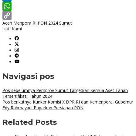
LinkedIn
WhatsApp
Aceh
Menpora RI
PON 2024
Sumut
Copy
Ikuti Kami
Link
Navigasi pos
Pos sebelumnya
Pemprov Sumut Targetkan Semua Aset Tanah
Tersertifikasi Tahun 2024
Pos berikutnya
Kunker Komisi X DPR RI dan Kemenpora, Gubernur
Edy Rahmayadi Paparkan Persiapan PON
Related Posts