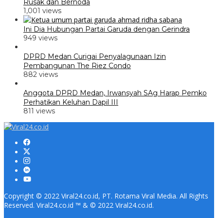
Rusak dan Bernoda
1,001 views
Ini Dia Hubungan Partai Garuda dengan Gerindra
949 views
DPRD Medan Curigai Penyalagunaan Izin
Pembangunan The Riez Condo
882 views
Anggota DPRD Medan, Irwansyah SAg Harap Pemko
Perhatikan Keluhan Dapil III
811 views
Copyright © 2022 Viral24.co.id, PT. Rotama Viral Media. All Rights
Reserved. Viral24.co.id ™ & © 2022 Viral24.co.id.