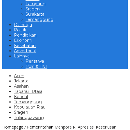
Lampung
Sragen
Surakarta
Temanggung
Olahraga
Politik
Pendidikan
Ekonomi
Kesehatan
Advertorial
Lainnya
Peristiwa
Polri & TNI
Aceh
Jakarta
Asahan
Tapanuli Utara
Kendal
Temanggung
Kepulauan Riau
Sragen
Tulangbawang
Homepage
/
Pemerintahan
Menpora RI Apresiasi Keseriusan