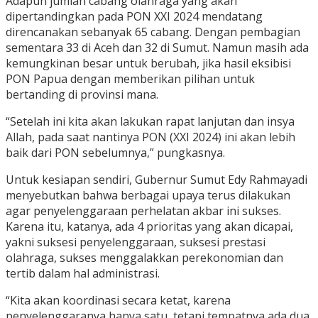
Adapun jumlah cabang olahraga yang akan
dipertandingkan pada PON XXI 2024 mendatang
direncanakan sebanyak 65 cabang. Dengan pembagian
sementara 33 di Aceh dan 32 di Sumut. Namun masih ada
kemungkinan besar untuk berubah, jika hasil eksibisi
PON Papua dengan memberikan pilihan untuk
bertanding di provinsi mana.
“Setelah ini kita akan lakukan rapat lanjutan dan insya
Allah, pada saat nantinya PON (XXI 2024) ini akan lebih
baik dari PON sebelumnya,” pungkasnya.
Untuk kesiapan sendiri, Gubernur Sumut Edy Rahmayadi
menyebutkan bahwa berbagai upaya terus dilakukan
agar penyelenggaraan perhelatan akbar ini sukses.
Karena itu, katanya, ada 4 prioritas yang akan dicapai,
yakni suksesi penyelenggaraan, suksesi prestasi
olahraga, sukses menggalakkan perekonomian dan
tertib dalam hal administrasi.
“Kita akan koordinasi secara ketat, karena
penyelenggaranya hanya satu, tetapi tempatnya ada dua