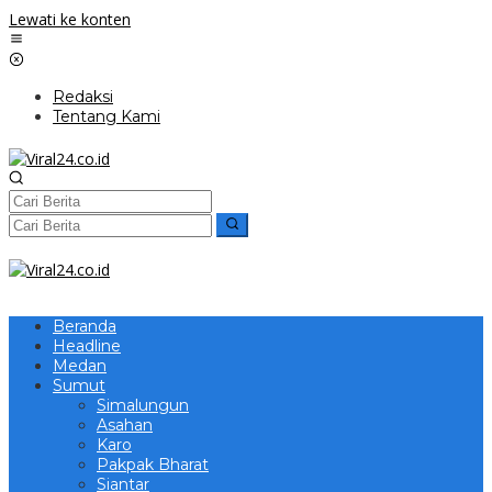
Lewati ke konten
Redaksi
Tentang Kami
Beranda
Headline
Medan
Sumut
Simalungun
Asahan
Karo
Pakpak Bharat
Siantar