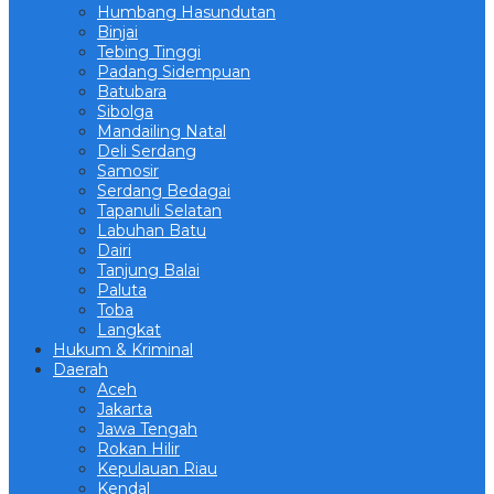
Humbang Hasundutan
Binjai
Tebing Tinggi
Padang Sidempuan
Batubara
Sibolga
Mandailing Natal
Deli Serdang
Samosir
Serdang Bedagai
Tapanuli Selatan
Labuhan Batu
Dairi
Tanjung Balai
Paluta
Toba
Langkat
Hukum & Kriminal
Daerah
Aceh
Jakarta
Jawa Tengah
Rokan Hilir
Kepulauan Riau
Kendal