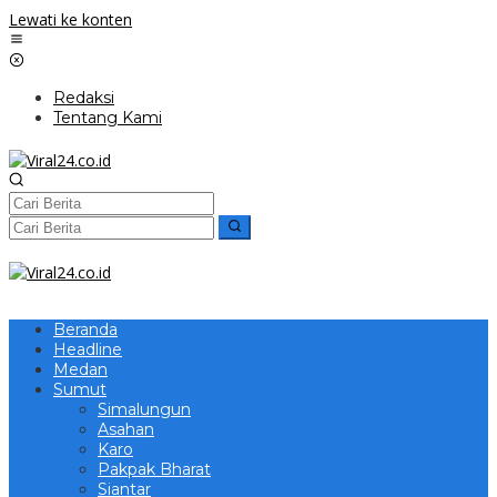
Lewati ke konten
Redaksi
Tentang Kami
Beranda
Headline
Medan
Sumut
Simalungun
Asahan
Karo
Pakpak Bharat
Siantar