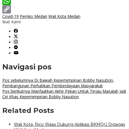
LinkedIn
WhatsApp
Covid-19
Pemko Medan
Wali Kota Medan
Copy
Ikuti Kami
Link
Navigasi pos
Pos sebelumnya
Di Bawah Kepemimpinan Bobby Nasution,
Pembangunan Perhatikan Pemberdayaan Masyarakat
Pos berikutnya
Manfaatkan Akhir Pekan Untuk Tinjau Masalah Jadi
Ciri Khas Kepemimpinan Bobby Nasution
Related Posts
Wali Kota, Rico Waas Dukung Aplikasi BKMQU Digagas