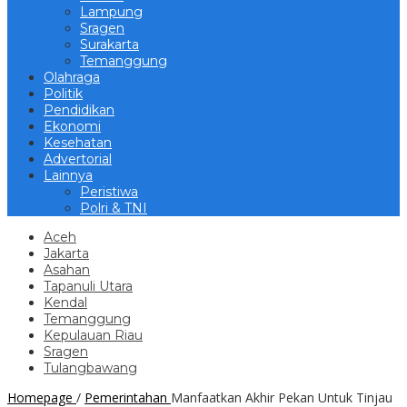
Lampung
Sragen
Surakarta
Temanggung
Olahraga
Politik
Pendidikan
Ekonomi
Kesehatan
Advertorial
Lainnya
Peristiwa
Polri & TNI
Aceh
Jakarta
Asahan
Tapanuli Utara
Kendal
Temanggung
Kepulauan Riau
Sragen
Tulangbawang
Homepage
/
Pemerintahan
Manfaatkan Akhir Pekan Untuk Tinjau