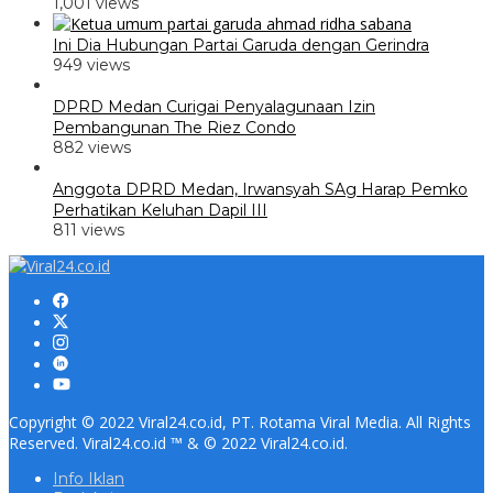
1,001 views
Ini Dia Hubungan Partai Garuda dengan Gerindra
949 views
DPRD Medan Curigai Penyalagunaan Izin
Pembangunan The Riez Condo
882 views
Anggota DPRD Medan, Irwansyah SAg Harap Pemko
Perhatikan Keluhan Dapil III
811 views
Copyright © 2022 Viral24.co.id, PT. Rotama Viral Media. All Rights
Reserved. Viral24.co.id ™ & © 2022 Viral24.co.id.
Info Iklan