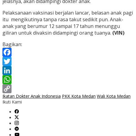
jelasnya, akan didampingi dokter anak.
Pelaksanaan vaksinasi berjalan lancar, belasan anak pagi
itu mengikutinya tanpa rasa takut sedikit pun. Anak-
anak yang berumur 12 sampai 17 tahun menunggu
giliran untuk divaksin didampingi orang tuanya.
(VIN)
Bagikan:
Facebook
Twitter
LinkedIn
WhatsApp
Ikatan Dokter Anak Indonesia
PKK Kota Medan
Wali Kota Medan
Copy
Ikuti Kami
Link