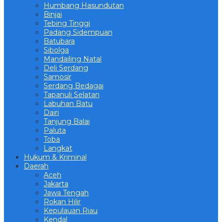
Humbang Hasundutan
Binjai
Tebing Tinggi
Padang Sidempuan
Batubara
Sibolga
Mandailing Natal
Deli Serdang
Samosir
Serdang Bedagai
Tapanuli Selatan
Labuhan Batu
Dairi
Tanjung Balai
Paluta
Toba
Langkat
Hukum & Kriminal
Daerah
Aceh
Jakarta
Jawa Tengah
Rokan Hilir
Kepulauan Riau
Kendal