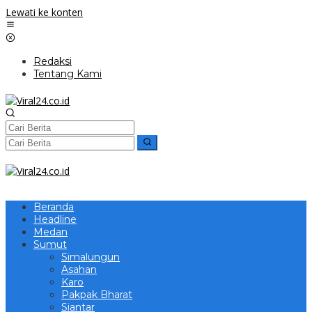
Lewati ke konten
Redaksi
Tentang Kami
Beranda
Headline
Medan
Sumut
Simalungun
Asahan
Karo
Pakpak Bharat
Siantar