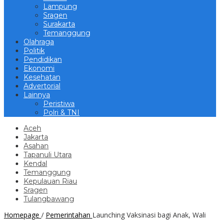
Lampung
Sragen
Surakarta
Temanggung
Olahraga
Politik
Pendidikan
Ekonomi
Kesehatan
Advertorial
Lainnya
Peristiwa
Polri & TNI
Aceh
Jakarta
Asahan
Tapanuli Utara
Kendal
Temanggung
Kepulauan Riau
Sragen
Tulangbawang
Homepage
/
Pemerintahan
Launching Vaksinasi bagi Anak, Wali