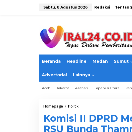
L
e
Sabtu, 8 Agustus 2026
Redaksi
Tentang
w
a
t
i
k
e
k
o
n
t
Beranda
Headline
Medan
Sumut
e
n
Advertorial
Lainnya
Aceh
Jakarta
Asahan
Tapanuli Utara
Ken
Homepage
/
Politik
K
o
Komisi II DPRD M
m
i
RSU Bunda Thamr
s