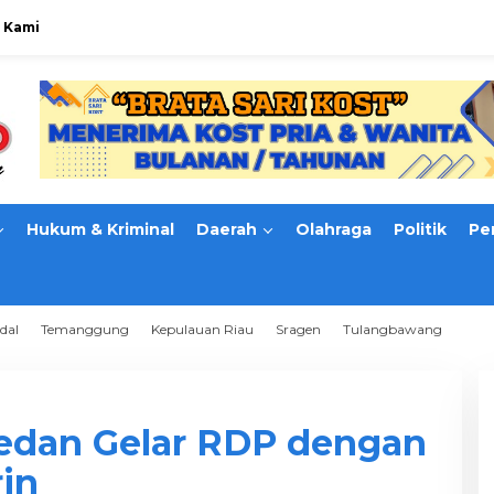
 Kami
Hukum & Kriminal
Daerah
Olahraga
Politik
Pe
dal
Temanggung
Kepulauan Riau
Sragen
Tulangbawang
edan Gelar RDP dengan
in