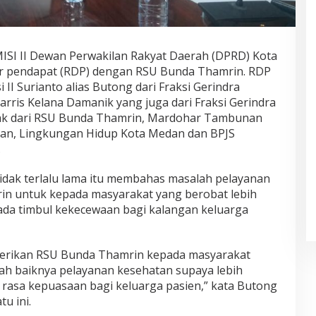
SI II Dewan Perwakilan Rakyat Daerah (DPRD) Kota
r pendapat (RDP) dengan RSU Bunda Thamrin. RDP
II Surianto alias Butong dari Fraksi Gerindra
arris Kelana Damanik yang juga dari Fraksi Gerindra
tak dari RSU Bunda Thamrin, Mardohar Tambunan
dan, Lingkungan Hidup Kota Medan dan BPJS
.
idak terlalu lama itu membahas masalah pelayanan
in untuk kepada masyarakat yang berobat lebih
ada timbul kekecewaan bagi kalangan keluarga
berikan RSU Bunda Thamrin kepada masyarakat
kah baiknya pelayanan kesehatan supaya lebih
a rasa kepuasaan bagi keluarga pasien,” kata Butong
u ini.