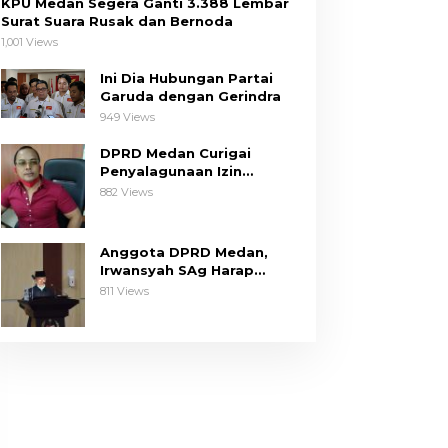
KPU Medan Segera Ganti 3.388 Lembar
Surat Suara Rusak dan Bernoda
1,001 Views
Ini Dia Hubungan Partai
Garuda dengan Gerindra
949 Views
DPRD Medan Curigai
Penyalagunaan Izin
Pembangunan The Riez
882 Views
Condo
Anggota DPRD Medan,
Irwansyah SAg Harap
Pemko Perhatikan Keluhan
811 Views
Dapil III