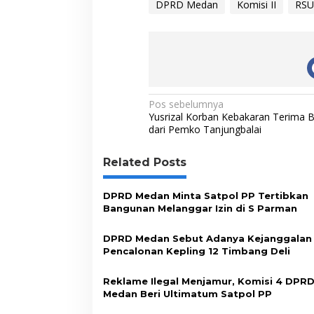
DPRD Medan
Komisi II
RSU
e
t
k
t
y
b
t
e
s
L
o
e
d
A
i
o
r
I
p
n
N
k
n
p
k
Pos sebelumnya
Yusrizal Korban Kebakaran Terima 
a
dari Pemko Tanjungbalai
v
Related Posts
i
g
DPRD Medan Minta Satpol PP Tertibkan
a
Bangunan Melanggar Izin di S Parman
s
DPRD Medan Sebut Adanya Kejanggalan
i
Pencalonan Kepling 12 Timbang Deli
p
o
Reklame Ilegal Menjamur, Komisi 4 DPR
Medan Beri Ultimatum Satpol PP
s