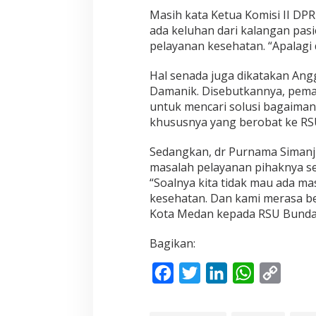
Masih kata Ketua Komisi II DP
ada keluhan dari kalangan pasi
pelayanan kesehatan. “Apalagi 
Hal senada juga dikatakan Ang
Damanik. Disebutkannya, peman
untuk mencari solusi bagaiman
khususnya yang berobat ke RSU
Sedangkan, dr Purnama Siman
masalah pelayanan pihaknya se
“Soalnya kita tidak mau ada 
kesehatan. Dan kami merasa b
Kota Medan kepada RSU Bunda
Bagikan:
F
T
L
W
C
a
w
i
h
o
c
i
n
a
p