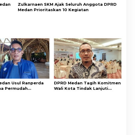
Medan
Zulkarnaen SKM Ajak Seluruh Anggota DPRD
Medan Prioritaskan 10 Kegiatan
dan Usul Ranperda
DPRD Medan Tagih Komitmen
na Permudah
Wali Kota Tindak Lanjuti
an Tingkatkan PAD
Aspirasi Masyarakat