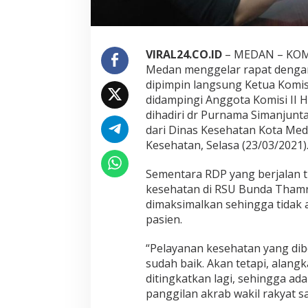
n
R
S
U
B
VIRAL24.CO.ID
– MEDAN – KOMI
u
Medan menggelar rapat denga
n
dipimpin langsung Ketua Komisi 
d
didampingi Anggota Komisi II H
a
dihadiri dr Purnama Simanjun
T
h
dari Dinas Kesehatan Kota Me
a
Kesehatan, Selasa (23/03/2021)
m
r
Sementara RDP yang berjalan t
i
kesehatan di RSU Bunda Thamr
n
dimaksimalkan sehingga tidak 
pasien.
“Pelayanan kesehatan yang di
sudah baik. Akan tetapi, alang
ditingkatkan lagi, sehingga ad
panggilan akrab wakil rakyat sat