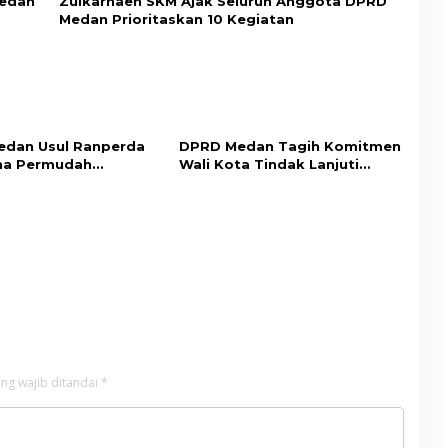
Medan
Zulkarnaen SKM Ajak Seluruh Anggota DPRD
Medan Prioritaskan 10 Kegiatan
dan Usul Ranperda
DPRD Medan Tagih Komitmen
na Permudah
Wali Kota Tindak Lanjuti
an Tingkatkan PAD
Aspirasi Masyarakat
ng wajib ditandai
*