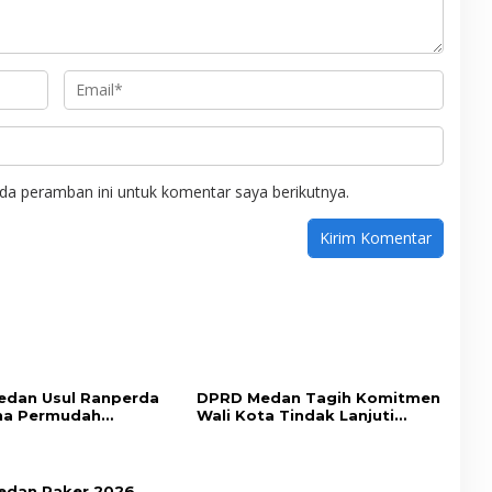
da peramban ini untuk komentar saya berikutnya.
dan Usul Ranperda
DPRD Medan Tagih Komitmen
na Permudah
Wali Kota Tindak Lanjuti
an Tingkatkan PAD
Aspirasi Masyarakat
dan Raker 2026,