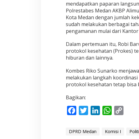
j
mendapatkan paparan langsung
a
Polrestabes Medan AKBP Alimud
P
Kota Medan dengan jumlah kek
o
sudah melakukan berbagai ta
l
r
pengamanan mulai dari Kantor
e
s
Dalam pertemuan itu, Robi Ba
t
protokol kesehatan (Prokes) te
a
hiburan dan lainnya.
b
e
s
Kombes Riko Sunarko menjawab
M
melakukan langkah koordinasi 
e
protokol kesehatan tetap bisa 
d
a
n
Bagikan:
F
T
L
W
C
a
w
i
h
o
c
i
n
a
p
DPRD Medan
Komisi I
Polit
e
t
k
t
y