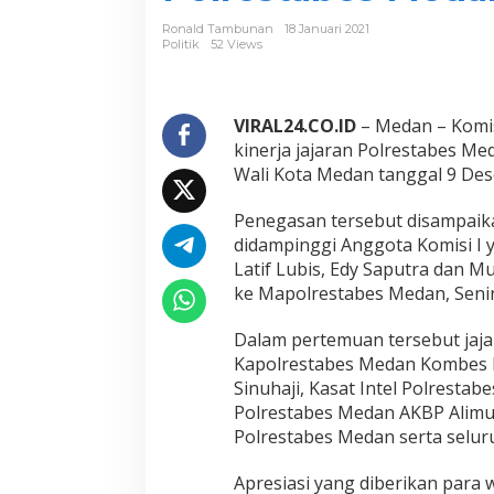
i
I
Ronald Tambunan
18 Januari 2021
D
Politik
52 Views
P
R
D
M
VIRAL24.CO.ID
– Medan – Komis
e
kinerja jajaran Polrestabes Me
d
Wali Kota Medan tanggal 9 De
a
n
Penegasan tersebut disampaik
A
p
didampinggi Anggota Komisi I y
r
Latif Lubis, Edy Saputra dan M
e
ke Mapolrestabes Medan, Senin
s
i
Dalam pertemuan tersebut jaja
a
s
Kapolrestabes Medan Kombes 
i
Sinuhaji, Kasat Intel Polresta
K
Polrestabes Medan AKBP Alimud
i
Polrestabes Medan serta selur
n
e
r
Apresiasi yang diberikan para w