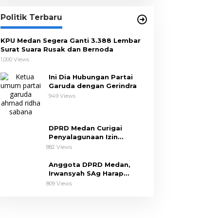
Politik Terbaru
KPU Medan Segera Ganti 3.388 Lembar
Surat Suara Rusak dan Bernoda
1,000 Views
Ini Dia Hubungan Partai
Garuda dengan Gerindra
949 Views
DPRD Medan Curigai
Penyalagunaan Izin
Pembangunan The Riez
882 Views
Condo
Anggota DPRD Medan,
Irwansyah SAg Harap
Pemko Perhatikan Keluhan
809 Views
Dapil III