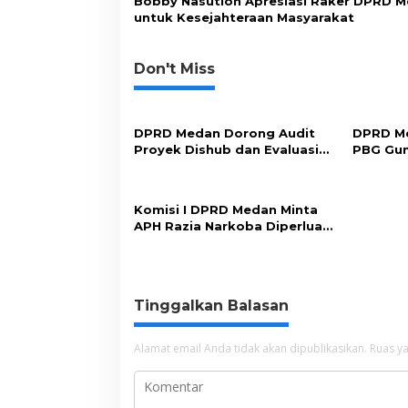
Bobby Nasution Apresiasi Raker DPRD 
untuk Kesejahteraan Masyarakat
Don't Miss
DPRD Medan Dorong Audit
DPRD Me
Proyek Dishub dan Evaluasi
PBG Gu
Sistem Parkir
Perizin
Komisi I DPRD Medan Minta
APH Razia Narkoba Diperluas
ke Seluruh THM
Tinggalkan Balasan
Alamat email Anda tidak akan dipublikasikan.
Ruas ya