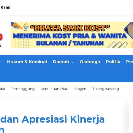
 Kami
Hukum & Kriminal
Daerah
Olahraga
Politik
Pe
dal
Temanggung
Kepulauan Riau
Sragen
Tulangbawang
an Apresiasi Kinerja
n