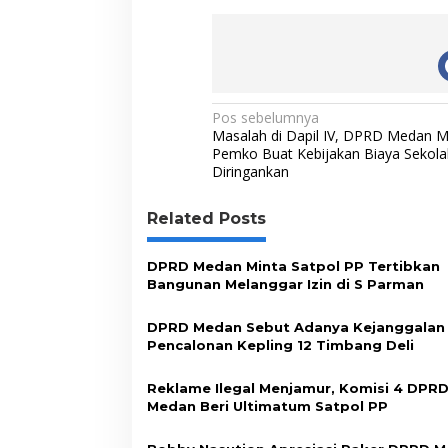
b
t
e
s
L
o
e
d
A
i
o
r
I
p
n
N
k
n
p
k
Pos sebelumnya
Masalah di Dapil IV, DPRD Medan M
a
Pemko Buat Kebijakan Biaya Sekola
Diringankan
v
i
Related Posts
g
a
DPRD Medan Minta Satpol PP Tertibkan
s
Bangunan Melanggar Izin di S Parman
i
DPRD Medan Sebut Adanya Kejanggalan
p
Pencalonan Kepling 12 Timbang Deli
o
Reklame Ilegal Menjamur, Komisi 4 DPR
s
Medan Beri Ultimatum Satpol PP