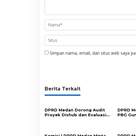
Simpan nama, email, dan situs web saya pa
Berita Terkait
DPRD Medan Dorong Audit
DPRD Me
Proyek Dishub dan Evaluasi
PBG Gu
Sistem Parkir
Perizin
Komisi I DPRD Medan Minta
DPRD Me