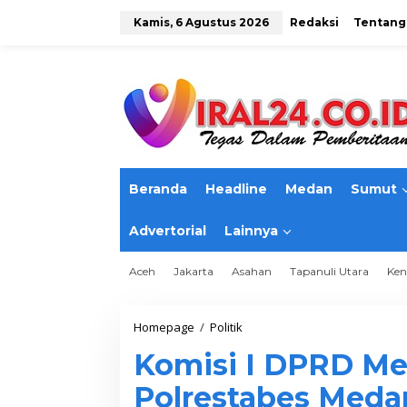
L
e
Kamis, 6 Agustus 2026
Redaksi
Tentang
w
a
t
i
k
e
k
o
n
t
Beranda
Headline
Medan
Sumut
e
n
Advertorial
Lainnya
Aceh
Jakarta
Asahan
Tapanuli Utara
Ken
Homepage
/
Politik
K
o
Komisi I DPRD Med
m
i
Polrestabes Meda
s