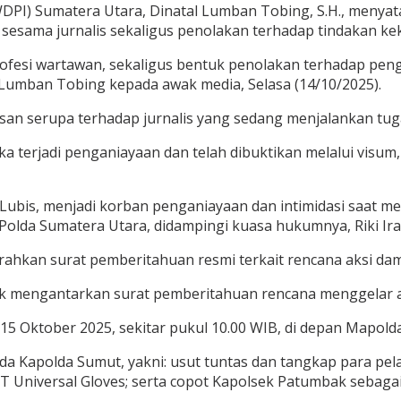
I) Sumatera Utara, Dinatal Lumban Tobing, S.H., menyata
sesama jurnalis sekaligus penolakan terhadap tindakan ke
 profesi wartawan, sekaligus bentuk penolakan terhadap pen
l Lumban Tobing kepada awak media, Selasa (14/10/2025).
san serupa terhadap jurnalis yang sedang menjalankan tugas
ka terjadi penganiayaan dan telah dibuktikan melalui visu
 Lubis, menjadi korban penganiayaan dan intimidasi saat me
lda Sumatera Utara, didampingi kuasa hukumnya, Riki Irawan
hkan surat pemberitahuan resmi terkait rencana aksi dama
mengantarkan surat pemberitahuan rencana menggelar aksi 
15 Oktober 2025, sekitar pukul 10.00 WIB, di depan Mapold
a Kapolda Sumut, yakni: usut tuntas dan tangkap para pela
PT Universal Gloves; serta copot Kapolsek Patumbak sebag