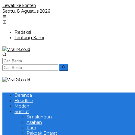
Lewati ke konten
Sabtu, 8 Agustus 2026
Redaksi
Tentang Kami
Beranda
Headline
Medan
Sumut
Simalungun
Asahan
Karo
Pakpak Bharat