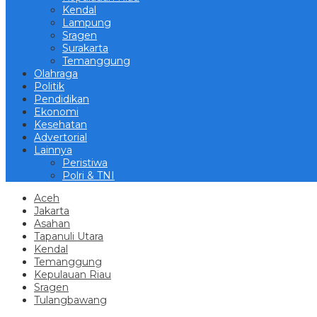
Kendal
Lampung
Sragen
Surakarta
Temanggung
Olahraga
Politik
Pendidikan
Ekonomi
Kesehatan
Advertorial
Lainnya
Peristiwa
Polri & TNI
Aceh
Jakarta
Asahan
Tapanuli Utara
Kendal
Temanggung
Kepulauan Riau
Sragen
Tulangbawang