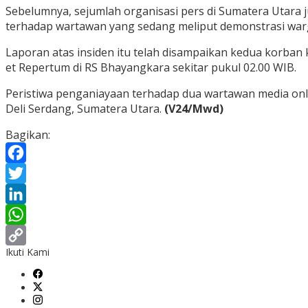
Sebelumnya, sejumlah organisasi pers di Sumatera Utara
terhadap wartawan yang sedang meliput demonstrasi warg
Laporan atas insiden itu telah disampaikan kedua korban 
et Repertum di RS Bhayangkara sekitar pukul 02.00 WIB.
Peristiwa penganiayaan terhadap dua wartawan media onl
Deli Serdang, Sumatera Utara.
(V24/Mwd)
Bagikan:
Facebook
Twitter
LinkedIn
WhatsApp
Ikuti Kami
Copy
Link