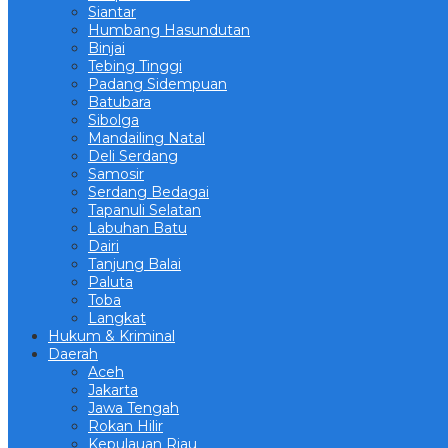
Siantar
Humbang Hasundutan
Binjai
Tebing Tinggi
Padang Sidempuan
Batubara
Sibolga
Mandailing Natal
Deli Serdang
Samosir
Serdang Bedagai
Tapanuli Selatan
Labuhan Batu
Dairi
Tanjung Balai
Paluta
Toba
Langkat
Hukum & Kriminal
Daerah
Aceh
Jakarta
Jawa Tengah
Rokan Hilir
Kepulauan Riau